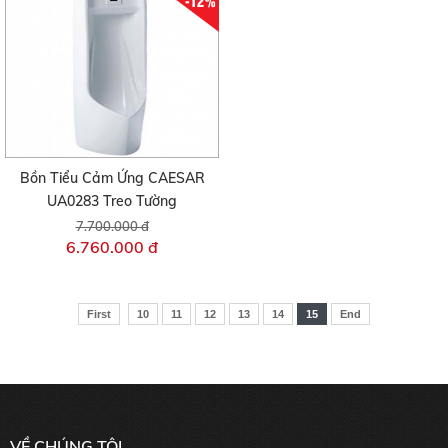
-12%
Bồn Tiểu Cảm Ứng CAESAR
UA0283 Treo Tường
7.700.000 đ
6.760.000 đ
First
10
11
12
13
14
15
End
VỀ CHÚNG TÔI