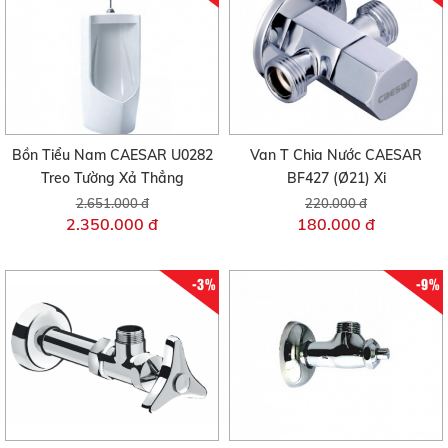
Bồn Tiểu Nam CAESAR U0282
Van T Chia Nước CAESAR
Treo Tường Xả Thẳng
BF427 (Ø21) Xi
2.651.000 đ
220.000 đ
2.350.000 đ
180.000 đ
-3%
-9%