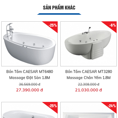
SẢN PHẨM KHÁC
-25%
-6%
Bồn Tắm CAESAR MT6480
Bồn Tắm CAESAR MT3280
Massage Đặt Sàn 1.8M
Massage Chân Yếm 1.8M
36.569.000 đ
22.308.000 đ
27.390.000 đ
21.030.000 đ
-25%
-24%