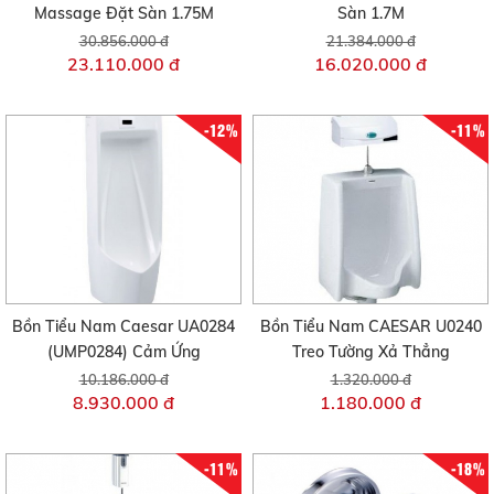
Massage Đặt Sàn 1.75M
Sàn 1.7M
30.856.000 đ
21.384.000 đ
23.110.000 đ
16.020.000 đ
-12%
-11%
Bồn Tiểu Nam Caesar UA0284
Bồn Tiểu Nam CAESAR U0240
(UMP0284) Cảm Ứng
Treo Tường Xả Thẳng
10.186.000 đ
1.320.000 đ
8.930.000 đ
1.180.000 đ
-11%
-18%