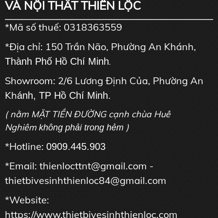
VÀ NỘI THẤT THIÊN LỘC
*Mã số thuế: 0318363559
*Địa chỉ: 150 Trần Não, Phường An Khánh,
Thành Phố Hồ Chí Minh
.
Showroom: 2/6 Lương Định Của, Phường An
Kh
ánh, TP Hồ Chí Minh.
( nằm MẶT TIỀN ĐƯỜNG cạnh chùa Huê
Nghiêm
)
không phải trong hẻm
*Hotline:
0909.445.903
*Email: thienlocttnt@gmail.com -
thietbivesinhthienloc84@gmail.com
*Website:
https://www.thietbivesinhthienloc.com