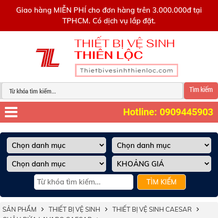
0909445903
Giao hàng MIỄN PHÍ cho đơn hàng trên 3.000.000đ tại
TPHCM. Có dịch vụ lắp đặt.
Tìm kiếm
Hotline: 0909445903
TÌM KIẾM
SẢN PHẨM
THIẾT BỊ VỆ SINH
THIẾT BỊ VỆ SINH CAESAR