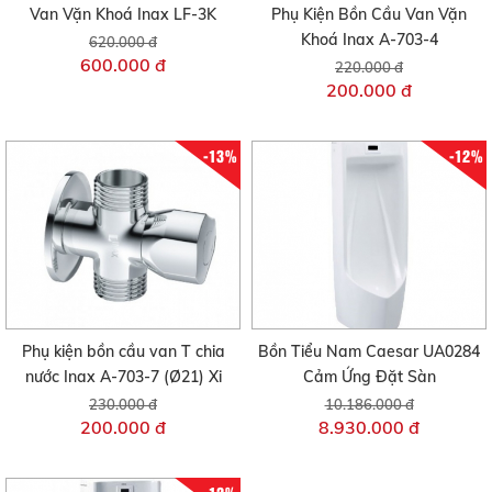
Van Vặn Khoá Inax LF-3K
Phụ Kiện Bồn Cầu Van Vặn
Khoá Inax A-703-4
620.000 đ
600.000 đ
220.000 đ
200.000 đ
-13%
-12%
Phụ kiện bồn cầu van T chia
Bồn Tiểu Nam Caesar UA0284
nước Inax A-703-7 (Ø21) Xi
Cảm Ứng Đặt Sàn
230.000 đ
10.186.000 đ
200.000 đ
8.930.000 đ