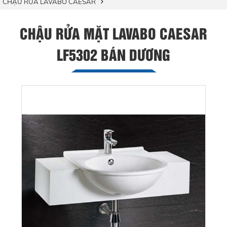
CHẬU RỬA LAVABO CAESAR
CHẬU RỬA MẶT LAVABO CAESAR
LF5302 BÁN DƯƠNG