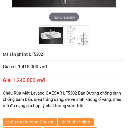
Tap to expand
Tap to expand
LF5302
Mã sản phẩm:
Giá cũ: 1.415.000 vnđ
Giá: 1.240.000 vnđ
Chậu Rửa Mặt Lavabo CAESAR LF5302 Bán Dương chống dính
chống bám bẩn, siêu trắng sáng, dễ vệ sinh không ố vàng, mẫu
mã đa dạng giá hợp lý chất lượng vượt trội.
chậu rửa lavabo Caesar
thiết bị vệ sinh