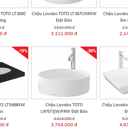
 TOTO LT300C
Chậu Lavabo TOTO LT367CR#XW
Chậu Lavab
ờng
Đặt Bàn
Âm 
0 đ
3.643.000 đ
2.5
0 đ
3.111.000 đ
2.1
-15%
-20%
TO LT548#XW
Chậu Lavabo TOTO
Chậu Lavabo
àn
LW573JW/F#W Đặt Bàn
Đ
00 đ
4.624.000 đ
6.0
00 đ
3.704.000 đ
4.8