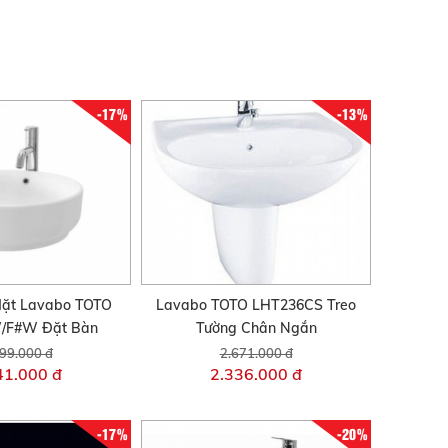
-17%
-13%
ặt Lavabo TOTO
Lavabo TOTO LHT236CS Treo
/F#W Đặt Bàn
Tường Chân Ngắn
99.000 đ
2.671.000 đ
41.000 đ
2.336.000 đ
-17%
-20%