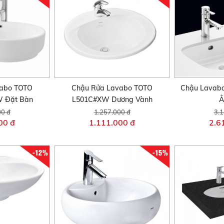
vabo TOTO
Chậu Rửa Lavabo TOTO
Chậu Lavab
 Đặt Bàn
L501C#XW Dương Vành
Â
00 đ
1.257.000 đ
3.1
00 đ
1.111.000 đ
2.6
-12%
-15%