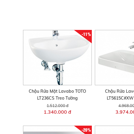
-11%
Chậu Rửa Mặt Lavabo TOTO
Chậu Rửa La
LT236CS Treo Tường
LT5615C#XW
1.512.000 đ
4.968.0
1.340.000 đ
3.974.0
-20%