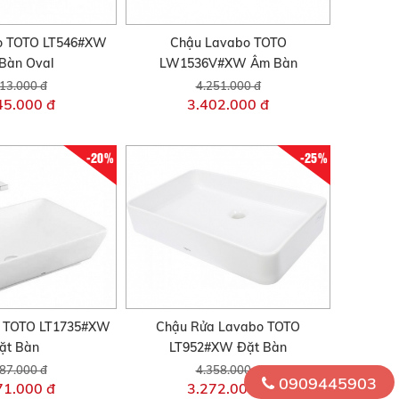
o TOTO LT546#XW
Chậu Lavabo TOTO
Bàn Oval
LW1536V#XW Âm Bàn
13.000 đ
4.251.000 đ
45.000 đ
3.402.000 đ
-20%
-25%
 TOTO LT1735#XW
Chậu Rửa Lavabo TOTO
ặt Bàn
LT952#XW Đặt Bàn
87.000 đ
4.358.000 đ
0909445903
71.000 đ
3.272.000 đ