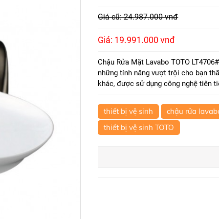
Giá cũ: 24.987.000 vnđ
Giá: 19.991.000 vnđ
Chậu Rửa Mặt Lavabo TOTO LT4706#XW
những tính năng vượt trội cho bạn t
khác, được sử dụng công nghệ tiên t
thiết bị vệ sinh
chậu rửa lava
thiết bị vệ sinh TOTO