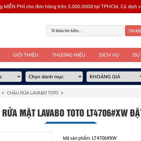
g MIỄN PHÍ cho đơn hàng trên 3.000.000đ tại TPHCM. Có dịch vụ
Tìm ki
GIỚI THIỆU
THƯƠNG HIỆU
DỊCH VỤ
DỰ
CHẬU RỬA LAVABO TOTO
 RỬA MẶT LAVABO TOTO LT4706#XW ĐẶ
LT4706#XW
Mã sản phẩm: