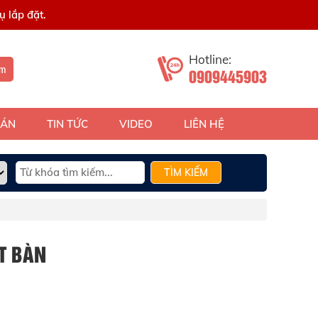
 lắp đặt.
Hotline:
ếm
0909445903
 ÁN
TIN TỨC
VIDEO
LIÊN HỆ
TÌM KIẾM
T BÀN