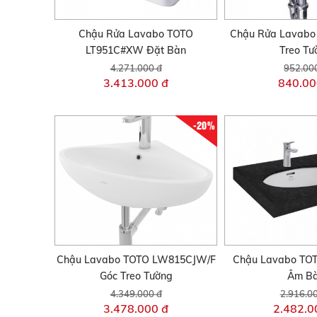
Chậu Rửa Lavabo TOTO
Chậu Rửa Lavabo
LT951C#XW Đặt Bàn
Treo Tư
4.271.000 đ
952.00
3.413.000 đ
840.00
-20%
Chậu Lavabo TOTO LW815CJW/F
Chậu Lavabo TO
Góc Treo Tường
Âm B
4.349.000 đ
2.916.0
3.478.000 đ
2.482.0