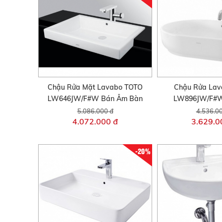
Chậu Rửa Mặt Lavabo TOTO
Chậu Rửa La
LW646JW/F#W Bán Âm Bàn
LW896JW/F#W
5.086.000 đ
4.536.0
4.072.000 đ
3.629.0
-20%