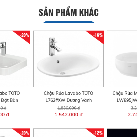
SẢN PHẨM KHÁC
-20%
-16%
vabo TOTO
Chậu Rửa Lavabo TOTO
Chậu Rửa M
 Đặt Bàn
L762#XW Dương Vành
LW895JW
00 đ
1.836.000 đ
3.2
00 đ
1.542.000 đ
2.7
-20%
-12%