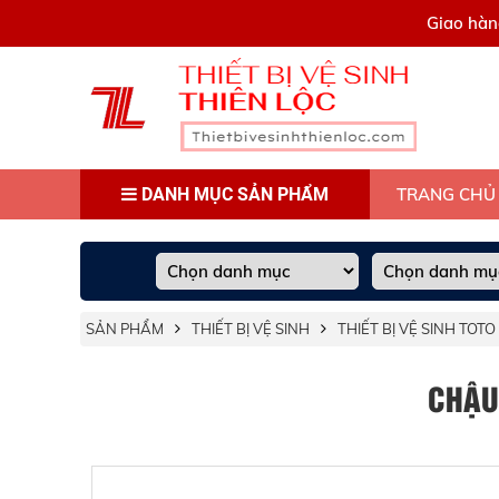
0909445903
Giao hàn
DANH MỤC SẢN PHẨM
TRANG CHỦ
SẢN PHẨM
THIẾT BỊ VỆ SINH
THIẾT BỊ VỆ SINH TOTO
CHẬU