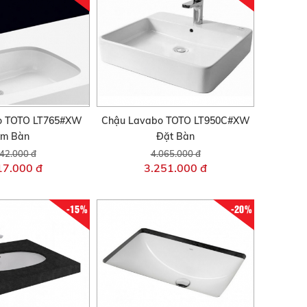
o TOTO LT765#XW
Chậu Lavabo TOTO LT950C#XW
m Bàn
Đặt Bàn
42.000 đ
4.065.000 đ
17.000 đ
3.251.000 đ
-15%
-20%