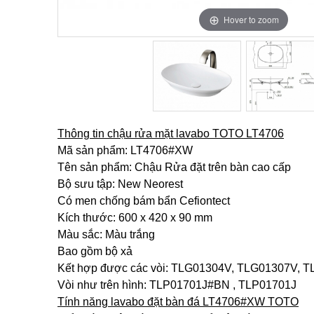
Hover to zoom
Hover to zoom
Thông tin chậu rửa mặt lavabo TOTO LT4706
Mã sản phẩm: LT4706#XW
Tên sản phẩm: Chậu Rửa đặt trên bàn cao cấp
Bộ sưu tập: New Neorest
Có men chống bám bẩn Cefiontect
Kích thước: 600 x 420 x 90 mm
Màu sắc: Màu trắng
Bao gồm bộ xả
Kết hợp được các vòi: TLG01304V, TLG01307V,
Vòi như trên hình: TLP01701J#BN , TLP01701J
Tính năng lavabo đặt bàn đá LT4706#XW TOTO