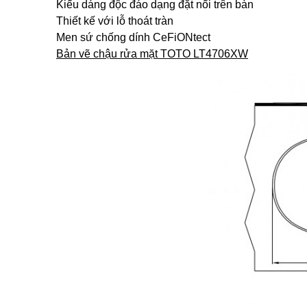
Kiểu dáng độc đáo dạng đặt nổi trên bàn
Thiết kế với lỗ thoát tràn
Men sứ chống dính CeFiONtect
Bản vẽ chậu rửa mặt TOTO LT4706XW