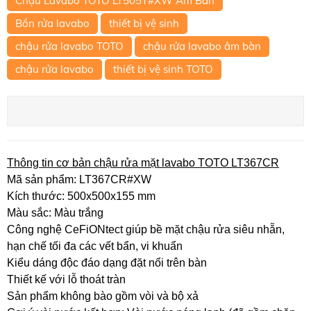
Chậu Lavabo TOTO LT505T#XW Âm Bàn
Bồn rửa lavabo
thiết bị vệ sinh
chậu rửa lavabo TOTO
chậu rửa lavabo âm bàn
chậu rửa lavabo
thiết bị vệ sinh TOTO
Thông tin cơ bản chậu rửa mặt lavabo TOTO LT367CR
Mã sản phẩm: LT367CR#XW
Kích thước: 500x500x155 mm
Màu sắc: Màu trắng
Công nghệ CeFiONtect giúp bề mặt chậu rửa siêu nhẵn,
hạn chế tối đa các vết bẩn, vi khuẩn
Kiểu dáng độc đáo dạng đặt nổi trên bàn
Thiết kế với lỗ thoát tràn
Sản phẩm không bào gồm vòi và bộ xả