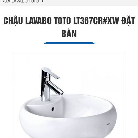
RỬA LAVABO TOTO
CHẬU LAVABO TOTO LT367CR#XW ĐẶT
BÀN