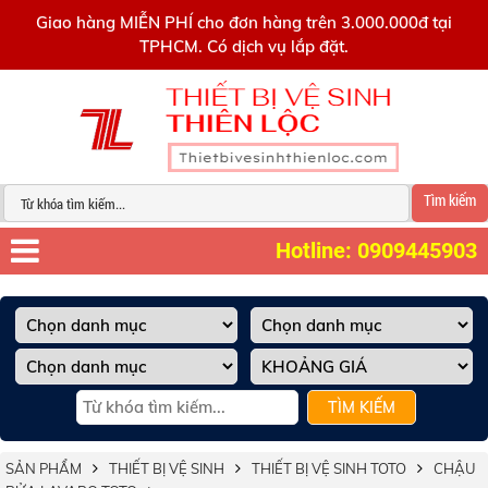
0909445903
Giao hàng MIỄN PHÍ cho đơn hàng trên 3.000.000đ tại
TPHCM. Có dịch vụ lắp đặt.
Tìm kiếm
Hotline: 0909445903
TÌM KIẾM
SẢN PHẨM
THIẾT BỊ VỆ SINH
THIẾT BỊ VỆ SINH TOTO
CHẬU