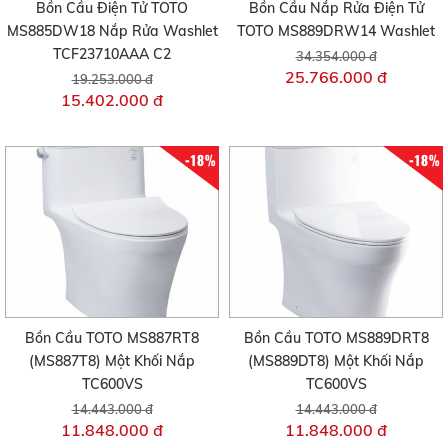
Bồn Cầu Điện Tử TOTO
Bồn Cầu Nắp Rửa Điện Tử
MS885DW18 Nắp Rửa Washlet
TOTO MS889DRW14 Washlet
TCF23710AAA C2
34.354.000 đ
25.766.000 đ
19.253.000 đ
15.402.000 đ
-18%
-18%
Bồn Cầu TOTO MS887RT8
Bồn Cầu TOTO MS889DRT8
(MS887T8) Một Khối Nắp
(MS889DT8) Một Khối Nắp
TC600VS
TC600VS
14.443.000 đ
14.443.000 đ
11.848.000 đ
11.848.000 đ