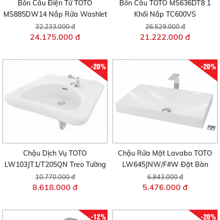
Bồn Cầu Điện Tử TOTO
Bồn Cầu TOTO MS636DT8 1
MS885DW14 Nắp Rửa Washlet
Khối Nắp TC600VS
32.233.000 đ
26.529.000 đ
24.175.000 đ
21.222.000 đ
-20%
-20%
Chậu Dịch Vụ TOTO
Chậu Rửa Mặt Lavabo TOTO
LW103JT1/T205QN Treo Tường
LW645JNW/F#W Đặt Bàn
10.770.000 đ
6.843.000 đ
8.618.000 đ
5.476.000 đ
-12%
-20%