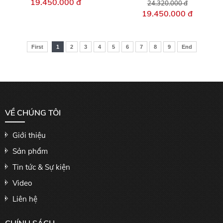
19.450.000 đ
24.320.000 đ
19.450.000 đ
First
1
2
3
4
5
6
7
8
9
End
VỀ CHÚNG TÔI
Giới thiệu
Sản phẩm
Tin tức & Sự kiện
Video
Liên hệ