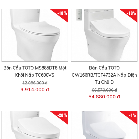
-18%
-18%
Bồn Cầu TOTO MS885DT8 Một
Bàn Cầu TOTO
Khối Nắp TC600VS
CW166RB/TCF4732A Nắp Điện
Tử Chữ D
12.086.000 đ
9.914.000 đ
66.570.000 đ
54.880.000 đ
-20%
-1%