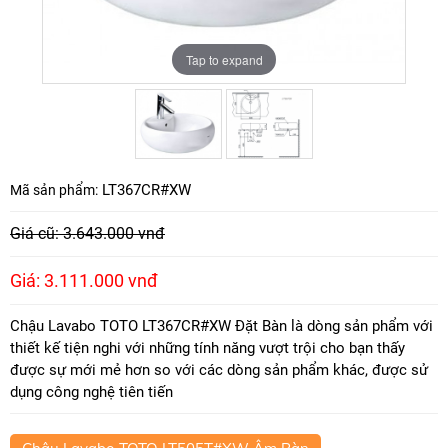
Tap to expand
Tap to expand
LT367CR#XW
Mã sản phẩm:
Giá cũ: 3.643.000 vnđ
Giá: 3.111.000 vnđ
Chậu Lavabo TOTO LT367CR#XW Đặt Bàn là dòng sản phẩm với
thiết kế tiện nghi với những tính năng vượt trội cho bạn thấy
được sự mới mẻ hơn so với các dòng sản phẩm khác, được sử
dụng công nghệ tiên tiến