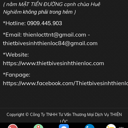
( nằm MẶT TIỀN ĐƯỜNG cạnh chùa Huê
Nghiêm
)
không phải trong hẻm
*Hotline:
0909.445.903
*Email: thienlocttnt@gmail.com -
thietbivesinhthienloc84@gmail.com
*Website:
https://www.thietbivesinhthienloc.com
*Fanpage:
https://www.facebook.com/Thietbivesinhthienl
Copyright © Công Ty TNHH Tư Vấn Thương Mại Dịch Vụ THIÊN
LỘC