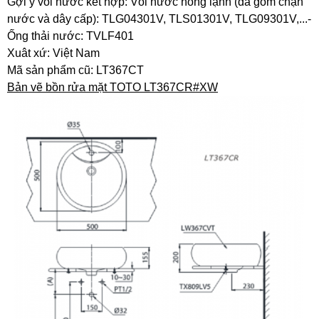
Gợi ý vòi nước kết hợp: Vòi nước nóng lạnh (đã gồm chặn
nước và dây cấp): TLG04301V, TLS01301V, TLG09301V,...-
Ống thải nước: TVLF401
Xuât xứ: Việt Nam
Mã sản phẩm cũ: LT367CT
Bản vẽ bồn rửa mặt TOTO LT367CR#XW