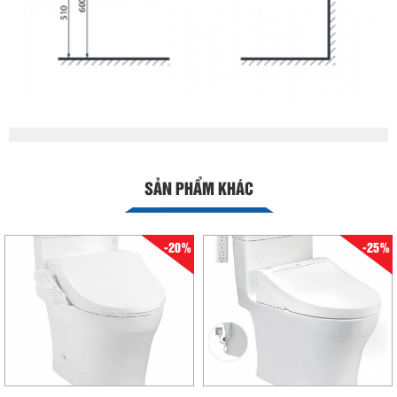
SẢN PHẨM KHÁC
-20%
-25%