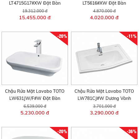
LT4715G17#XW Đặt Bàn
LT5616#XW Đặt Bàn
19.312.000 đ
4.870.000 đ
15.455.000 đ
4.020.000 đ
-20%
-11%
Chậu Rửa Mặt Lavabo TOTO
Chậu Rửa Mặt Lavabo TOTO
LW631JW/F#W Đặt Bàn
LW781CJ#W Dương Vành
6.539.000 đ
3.701.000 đ
5.230.000 đ
3.290.000 đ
-20%
-36%