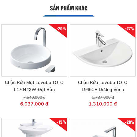
SẢN PHẨM KHÁC
-20%
-27%
Chậu Rửa Mặt Lavabo TOTO
Chậu Rửa Lavabo TOTO
L1704#XW Đặt Bàn
L946CR Dương Vành
7.540.000 đ
1.787.000 đ
6.037.000 đ
1.310.000 đ
-15%
-20%