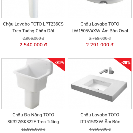
Chậu Lavabo TOTO LPT236CS
Chậu Lavabo TOTO
Treo Tường Chân Dài
LW1505V#XW Âm Bàn Oval
2.906.000 đ
2.759.000 đ
2.540.000 đ
2.291.000 đ
-20%
-20%
Chậu Đa Năng TOTO
Chậu Lavabo TOTO
SK322/SK322F Treo Tường
LT1515#XW Âm Bàn
15.896.000 đ
4.860.000 đ