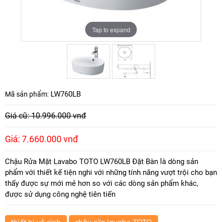
Tap to expand
Tap to expand
LW760LB
Mã sản phẩm:
Giá cũ: 10.996.000 vnđ
Giá: 7.660.000 vnđ
Chậu Rửa Mặt Lavabo TOTO LW760LB Đặt Bàn là dòng sản
phẩm với thiết kế tiện nghi với những tính năng vượt trội cho bạn
thấy được sự mới mẻ hơn so với các dòng sản phẩm khác,
được sử dụng công nghệ tiên tiến