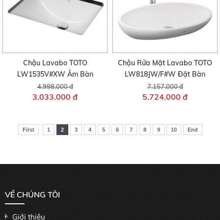
Chậu Lavabo TOTO
Chậu Rửa Mặt Lavabo TOTO
LW1535V#XW Âm Bàn
LW818JW/F#W Đặt Bàn
4.998.000 đ
7.157.000 đ
3.033.000 đ
5.724.000 đ
First
1
2
3
4
5
6
7
8
9
10
End
VỀ CHÚNG TÔI
Giới thiệu