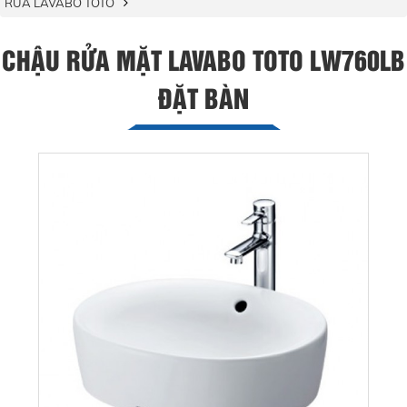
RỬA LAVABO TOTO
CHẬU RỬA MẶT LAVABO TOTO LW760LB
ĐẶT BÀN