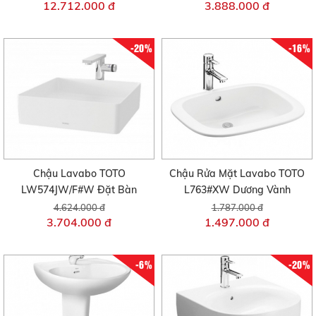
12.712.000 đ
3.888.000 đ
-20%
-16%
Chậu Lavabo TOTO
Chậu Rửa Mặt Lavabo TOTO
LW574JW/F#W Đặt Bàn
L763#XW Dương Vành
4.624.000 đ
1.787.000 đ
3.704.000 đ
1.497.000 đ
-6%
-20%