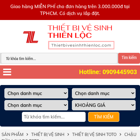
0909445903
Giao hàng MIỄN PHÍ cho đơn hàng trên 3.000.000đ tại
TPHCM. Có dịch vụ lắp đặt.
Tìm kiếm
Hotline: 0909445903
TÌM KIẾM
SẢN PHẨM
THIẾT BỊ VỆ SINH
THIẾT BỊ VỆ SINH TOTO
CHẬU