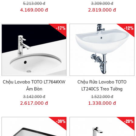
5.213.000 đ
3.309.000 đ
4.169.000 đ
2.819.000 đ
-17%
-12%
Chậu Lavabo TOTO LT764#XW
Chậu Rửa Lavabo TOTO
Âm Bàn
LT240CS Treo Tường
3.142.000 đ
1.522.000 đ
2.617.000 đ
1.338.000 đ
-39%
-20%