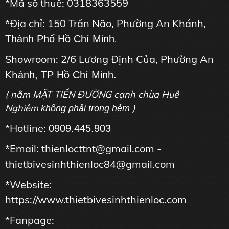
*Mã số thuế: 0318363559
*Địa chỉ: 150 Trần Não, Phường An Khánh,
Thành Phố Hồ Chí Minh
.
Showroom: 2/6 Lương Định Của, Phường An
Kh
ánh, TP Hồ Chí Minh.
( nằm MẶT TIỀN ĐƯỜNG cạnh chùa Huê
Nghiêm
)
không phải trong hẻm
*Hotline:
0909.445.903
*Email: thienlocttnt@gmail.com -
thietbivesinhthienloc84@gmail.com
*Website:
https://www.thietbivesinhthienloc.com
*Fanpage: