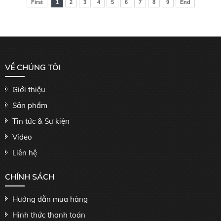
First
1
2
3
4
5
6
7
8
9
End
VỀ CHÚNG TÔI
Giới thiệu
Sản phẩm
Tin tức & Sự kiện
Video
Liên hệ
CHÍNH SÁCH
Hướng dẫn mua hàng
Hình thức thanh toán