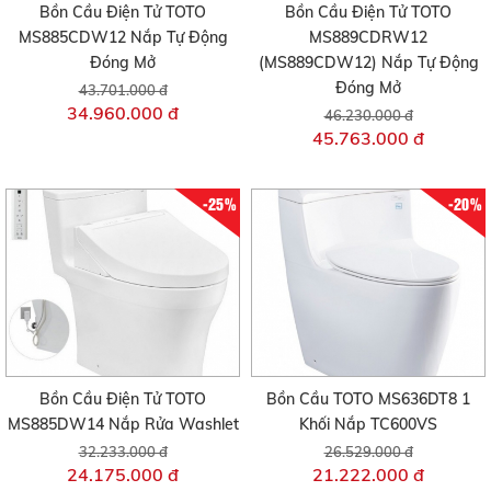
Bồn Cầu Điện Tử TOTO
Bồn Cầu Điện Tử TOTO
MS885CDW12 Nắp Tự Động
MS889CDRW12
Đóng Mở
(MS889CDW12) Nắp Tự Động
Đóng Mở
43.701.000 đ
34.960.000 đ
46.230.000 đ
45.763.000 đ
-25%
-20%
Bồn Cầu Điện Tử TOTO
Bồn Cầu TOTO MS636DT8 1
MS885DW14 Nắp Rửa Washlet
Khối Nắp TC600VS
32.233.000 đ
26.529.000 đ
24.175.000 đ
21.222.000 đ