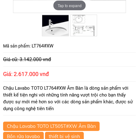
Tap to expand
Tap to expand
LT764#XW
Mã sản phẩm:
Giá cũ: 3.142.000 vnđ
Giá: 2.617.000 vnđ
Chậu Lavabo TOTO LT764#XW Âm Bàn là dòng sản phẩm với
thiết kế tiện nghi với những tính năng vượt trội cho bạn thấy
được sự mới mẻ hơn so với các dòng sản phẩm khác, được sử
dụng công nghệ tiên tiến
Chậu Lavabo TOTO LT505T#XW Âm Bàn
Bồn rửa lavabo
thiết bị vệ sinh