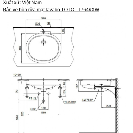
Xuât xứ: Việt Nam
Bản vẽ bồn rửa mặt lavabo TOTO LT764#XW