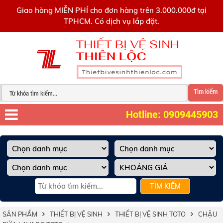
0909445903
Giao hàng MIỄN PHÍ cho đơn hàng trên 3.000.000đ tại
TPHCM. Có dịch vụ lắp đặt.
Tìm kiếm
Hotline: 0909445903
TÌM KIẾM
SẢN PHẨM
THIẾT BỊ VỆ SINH
THIẾT BỊ VỆ SINH TOTO
CHẬU