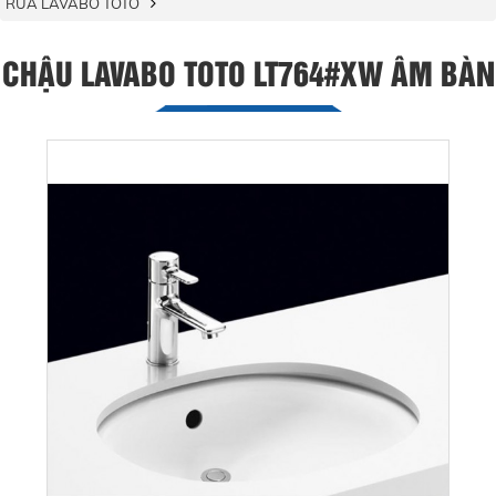
RỬA LAVABO TOTO
CHẬU LAVABO TOTO LT764#XW ÂM BÀN