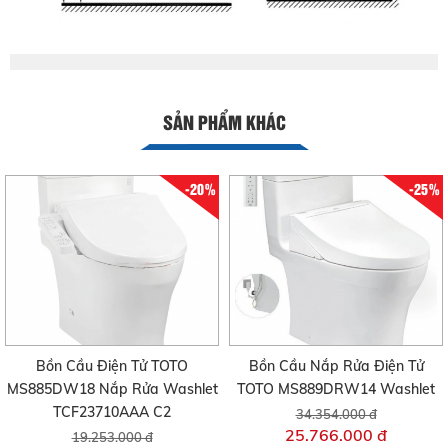
SẢN PHẨM KHÁC
-20%
-25%
Bồn Cầu Điện Tử TOTO
Bồn Cầu Nắp Rửa Điện Tử
MS885DW18 Nắp Rửa Washlet
TOTO MS889DRW14 Washlet
TCF23710AAA C2
34.354.000 đ
25.766.000 đ
19.253.000 đ