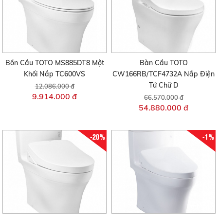
Bồn Cầu TOTO MS885DT8 Một
Bàn Cầu TOTO
Khối Nắp TC600VS
CW166RB/TCF4732A Nắp Điện
Tử Chữ D
12.086.000 đ
9.914.000 đ
66.570.000 đ
54.880.000 đ
-20%
-1%