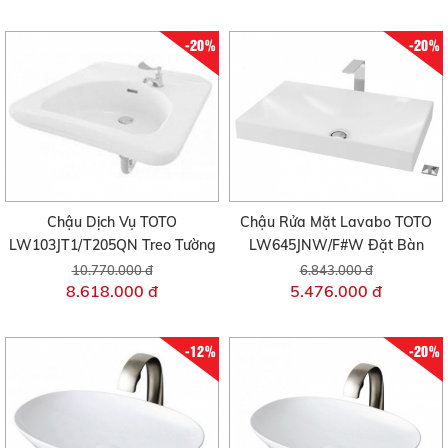
-20%
-20%
Chậu Dịch Vụ TOTO
Chậu Rửa Mặt Lavabo TOTO
LW103JT1/T205QN Treo Tường
LW645JNW/F#W Đặt Bàn
10.770.000 đ
6.843.000 đ
8.618.000 đ
5.476.000 đ
-12%
-20%