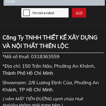
Công Ty TNHH THIẾT KẾ XÂY DỰNG
VÀ NỘI THẤT THIÊN LỘC
*Mã số thuế: 0318363559
*Địa chỉ: 150 Trần Não, Phường An Khánh,
Thành Phố Hồ Chí Minh
.
Showroom: 2/6 Lương Định Của, Phường An
Kh
ánh, TP Hồ Chí Minh.
( nằm MẶT TIỀN ĐƯỜNG cạnh chùa Huê
Nghiêm
)
không phải trong hẻm