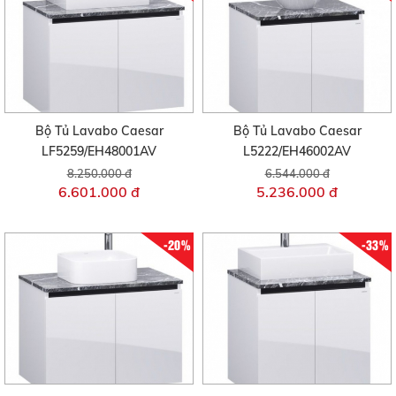
Bộ Tủ Lavabo Caesar
Bộ Tủ Lavabo Caesar
LF5259/EH48001AV
L5222/EH46002AV
8.250.000 đ
6.544.000 đ
6.601.000 đ
5.236.000 đ
-20%
-33%