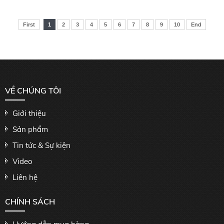
First
1
2
3
4
5
6
7
8
9
10
End
VỀ CHÚNG TÔI
Giới thiệu
Sản phẩm
Tin tức & Sự kiện
Video
Liên hệ
CHÍNH SÁCH