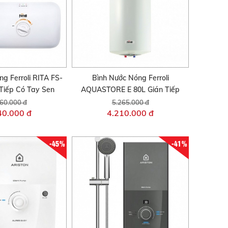
g Ferroli RITA FS-
Bình Nước Nóng Ferroli
 Tiếp Có Tay Sen
AQUASTORE E 80L Gián Tiếp
60.000 đ
5.265.000 đ
40.000 đ
4.210.000 đ
-45%
-41%