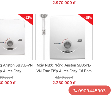
2.970.000 đ
-43%
-45%
g Ariston SB35E-VN
Máy Nước Nóng Ariston SB35PE-
ếp Aures Easy
VN Trực Tiếp Aures Easy Có Bơm
60.000 đ
4.140.000 đ
30.000 đ
2.280.000 đ
0909445903