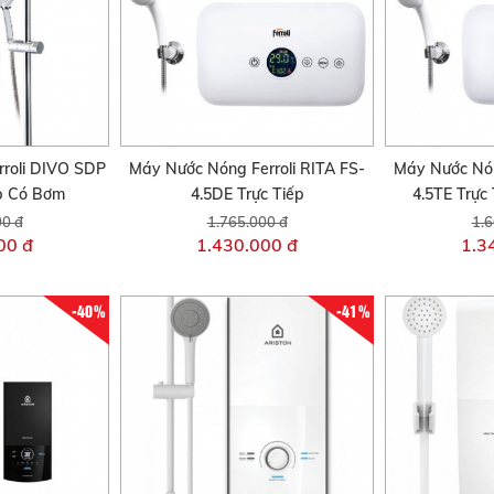
roli DIVO SDP
Máy Nước Nóng Ferroli RITA FS-
Máy Nước Nón
ếp Có Bơm
4.5DE Trực Tiếp
4.5TE Trực
00 đ
1.765.000 đ
1.6
00 đ
1.430.000 đ
1.3
-40%
-41%