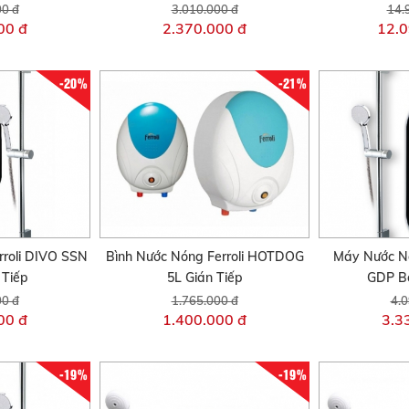
00 đ
3.010.000 đ
14.
00 đ
2.370.000 đ
12.0
-20%
-21%
roli DIVO SSN
Bình Nước Nóng Ferroli HOTDOG
Máy Nước Nó
 Tiếp
5L Gián Tiếp
GDP B
00 đ
1.765.000 đ
4.0
00 đ
1.400.000 đ
3.3
-19%
-19%