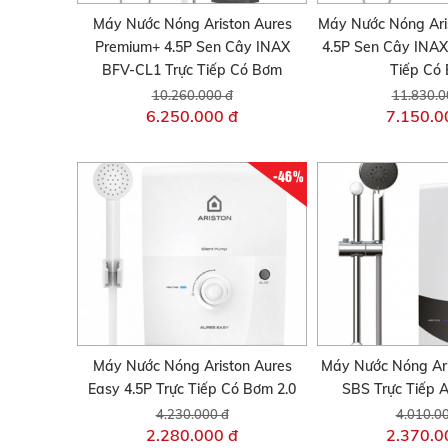
Máy Nước Nóng Ariston Aures
Máy Nước Nóng Ari
Premium+ 4.5P Sen Cây INAX
4.5P Sen Cây INAX
BFV-CL1 Trực Tiếp Có Bơm
Tiếp Có
10.260.000 đ
11.830.0
6.250.000 đ
7.150.0
-46%
Máy Nước Nóng Ariston Aures
Máy Nước Nóng Ar
Easy 4.5P Trực Tiếp Có Bơm 2.0
SBS Trực Tiếp 
4.230.000 đ
4.010.0
2.280.000 đ
2.370.0