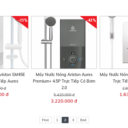
-11%
-41%
riston SM45E
Máy Nước Nóng Ariston Aures
Máy Nước Nón
iếp Aures
Premium+ 4.5P Trực Tiếp Có Bơm
Trực Ti
2.0
00 đ
2.8
00 đ
1.6
5.420.000 đ
3.220.000 đ
First
1
2
3
End