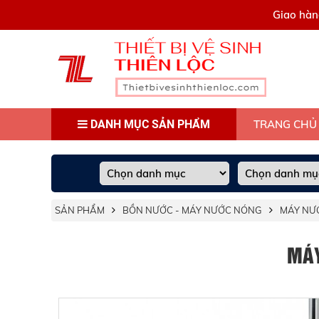
0909445903
Giao hàn
DANH MỤC SẢN PHẨM
TRANG CHỦ
SẢN PHẨM
BỒN NƯỚC - MÁY NƯỚC NÓNG
MÁY NƯ
MÁY