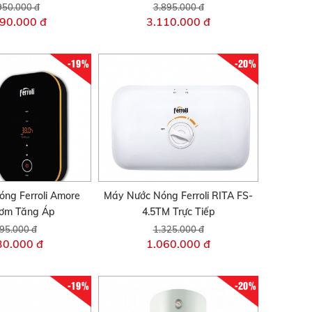
950.000 đ
3.895.000 đ
90.000 đ
3.110.000 đ
-19%
-20%
ng Ferroli Amore
Máy Nước Nóng Ferroli RITA FS-
ơm Tăng Áp
4.5TM Trực Tiếp
95.000 đ
1.325.000 đ
30.000 đ
1.060.000 đ
-19%
-20%