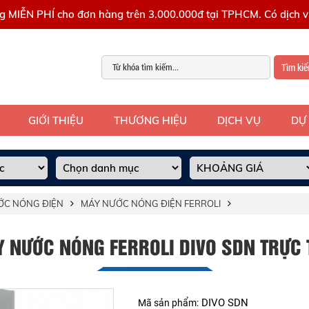
g MIỄN PHÍ cho đơn hàng trên 3.000.000đ tại TPHCM. Có dịch vụ
Tìm ki
GIỚI THIỆU
THƯƠNG HIỆU
DỊCH VỤ
DỰ
ỚC NÓNG ĐIỆN
MÁY NƯỚC NÓNG ĐIỆN FERROLI
 NƯỚC NÓNG FERROLI DIVO SDN TRỰC 
DIVO SDN
Mã sản phẩm: