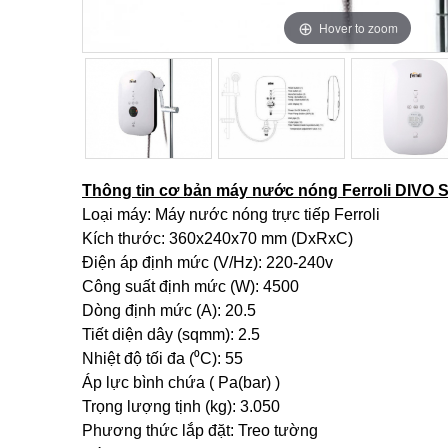
Hover to zoom
Hover to zoom
Hover to zoom
Hover to zoom
Thông tin cơ bản máy nước nóng Ferroli DIVO S
Loại máy: Máy nước nóng trực tiếp Ferroli
Kích thước: 360x240x70 mm (DxRxC)
Điện áp định mức (V/Hz): 220-240v
Công suất định mức (W): 4500
Dòng định mức (A): 20.5
Tiết diện dây (sqmm): 2.5
Nhiệt độ tối đa (⁰C): 55
Áp lực bình chứa ( Pa(bar) )
Trọng lượng tịnh (kg): 3.050
Phương thức lắp đặt: Treo tường