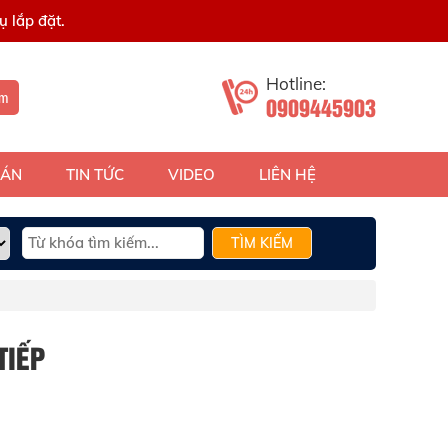
 lắp đặt.
Hotline:
ếm
0909445903
 ÁN
TIN TỨC
VIDEO
LIÊN HỆ
TÌM KIẾM
TIẾP