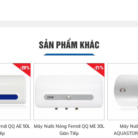
SẢN PHẨM KHÁC
-20%
-21%
roli QQ AE 50L
Máy Nước Nóng Ferroli QQ ME 30L
Máy Nước
iếp
Gián Tiếp
AQUASTORE