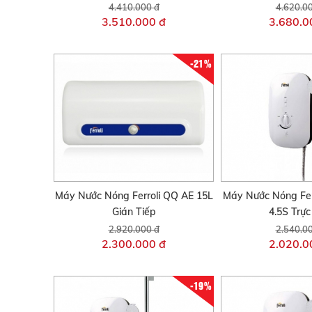
4.410.000 đ
4.620.0
3.510.000 đ
3.680.0
-21%
Máy Nước Nóng Ferroli QQ AE 15L
Máy Nước Nóng Fer
Gián Tiếp
4.5S Trực
2.920.000 đ
2.540.0
2.300.000 đ
2.020.0
-19%