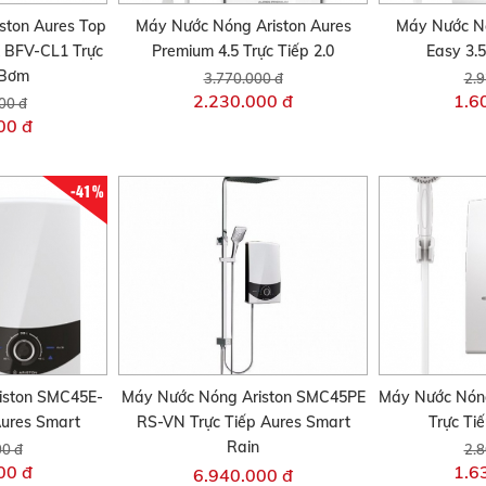
ston Aures Top
Máy Nước Nóng Ariston Aures
Máy Nước Nó
 BFV-CL1 Trực
Premium 4.5 Trực Tiếp 2.0
Easy 3.5
 Bơm
3.770.000 đ
2.9
2.230.000 đ
1.6
00 đ
00 đ
-41%
iston SMC45E-
Máy Nước Nóng Ariston SMC45PE
Máy Nước Nón
Aures Smart
RS-VN Trực Tiếp Aures Smart
Trực Ti
Rain
00 đ
2.8
00 đ
1.6
6.940.000 đ