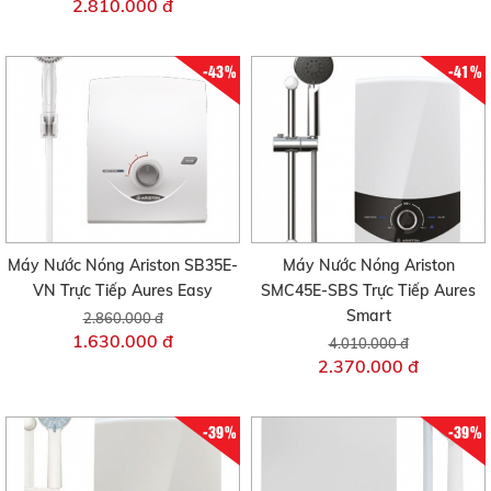
2.810.000 đ
-43%
-41%
Máy Nước Nóng Ariston SB35E-
Máy Nước Nóng Ariston
VN Trực Tiếp Aures Easy
SMC45E-SBS Trực Tiếp Aures
Smart
2.860.000 đ
1.630.000 đ
4.010.000 đ
2.370.000 đ
-39%
-39%