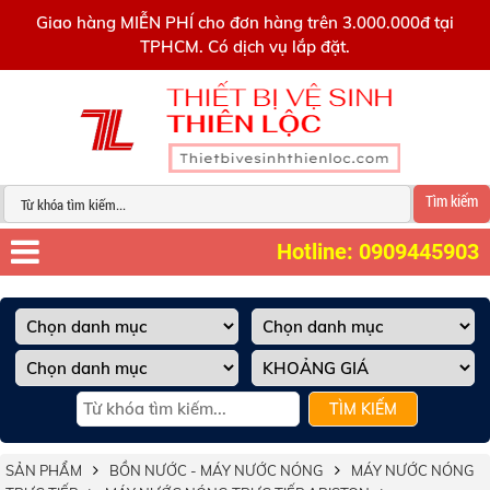
0909445903
Giao hàng MIỄN PHÍ cho đơn hàng trên 3.000.000đ tại
TPHCM. Có dịch vụ lắp đặt.
Tìm kiếm
Hotline: 0909445903
TÌM KIẾM
SẢN PHẨM
BỒN NƯỚC - MÁY NƯỚC NÓNG
MÁY NƯỚC NÓNG