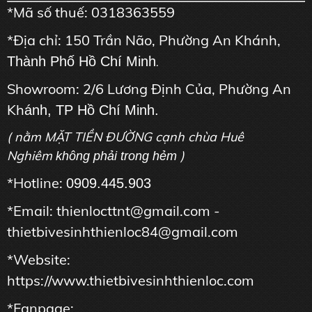
*Mã số thuế: 0318363559
*Địa chỉ: 150 Trần Não, Phường An Khánh,
Thành Phố Hồ Chí Minh
.
Showroom: 2/6 Lương Định Của, Phường An
Kh
ánh, TP Hồ Chí Minh.
( nằm MẶT TIỀN ĐƯỜNG cạnh chùa Huê
Nghiêm
)
không phải trong hẻm
*Hotline:
0909.445.903
*Email: thienlocttnt@gmail.com -
thietbivesinhthienloc84@gmail.com
*Website:
https://www.thietbivesinhthienloc.com
*Fanpage: