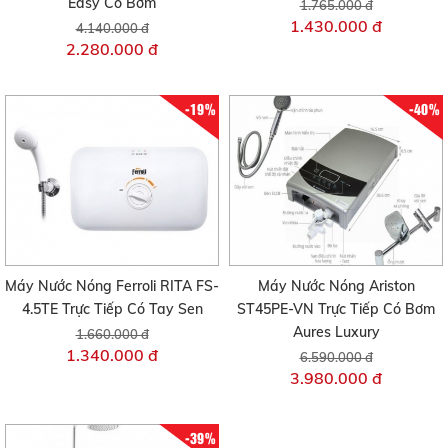
Easy Có Bơm
1.765.000 đ
1.430.000 đ
4.140.000 đ
2.280.000 đ
-19%
-40%
Máy Nước Nóng Ferroli RITA FS-
Máy Nước Nóng Ariston
4.5TE Trực Tiếp Có Tay Sen
ST45PE-VN Trực Tiếp Có Bơm
Aures Luxury
1.660.000 đ
1.340.000 đ
6.590.000 đ
3.980.000 đ
-39%