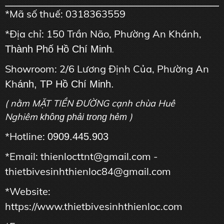
*Mã số thuế: 0318363559
*Địa chỉ: 150 Trần Não, Phường An Khánh,
Thành Phố Hồ Chí Minh
.
Showroom: 2/6 Lương Định Của, Phường An
Kh
ánh, TP Hồ Chí Minh.
( nằm MẶT TIỀN ĐƯỜNG cạnh chùa Huê
Nghiêm
)
không phải trong hẻm
*Hotline:
0909.445.903
*Email: thienlocttnt@gmail.com -
thietbivesinhthienloc84@gmail.com
*Website:
https://www.thietbivesinhthienloc.com