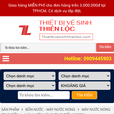
0909445903
Giao hàng MIỄN PHÍ cho đơn hàng trên 3.000.000đ tại
TPHCM. Có dịch vụ lắp đặt.
Tìm kiếm
Hotline: 0909445903
TÌM KIẾM
SẢN PHẨM
BỒN NƯỚC - MÁY NƯỚC NÓNG
MÁY NƯỚC NÓNG