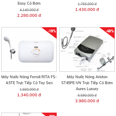
Easy Có Bơm
1.765.000 đ
1.430.000 đ
4.140.000 đ
2.280.000 đ
-19%
-40%
Máy Nước Nóng Ferroli RITA FS-
Máy Nước Nóng Ariston
4.5TE Trực Tiếp Có Tay Sen
ST45PE-VN Trực Tiếp Có Bơm
Aures Luxury
1.660.000 đ
1.340.000 đ
6.590.000 đ
3.980.000 đ