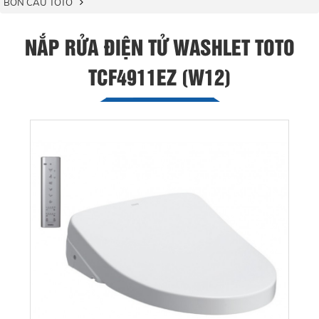
BỒN CẦU TOTO
NẮP RỬA ĐIỆN TỬ WASHLET TOTO
TCF4911EZ (W12)