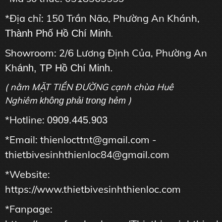
*Địa chỉ: 150 Trần Não, Phường An Khánh,
Thành Phố Hồ Chí Minh
.
Showroom: 2/6 Lương Định Của, Phường An
Kh
ánh, TP Hồ Chí Minh.
( nằm MẶT TIỀN ĐƯỜNG cạnh chùa Huê
Nghiêm
)
không phải trong hẻm
*Hotline:
0909.445.903
*Email: thienlocttnt@gmail.com -
thietbivesinhthienloc84@gmail.com
*Website:
https://www.thietbivesinhthienloc.com
*Fanpage: