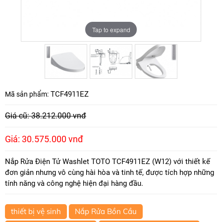
Tap to expand
Tap to expand
Tap to expand
TCF4911EZ
Mã sản phẩm:
Giá cũ: 38.212.000 vnđ
Giá: 30.575.000 vnđ
Nắp Rửa Điện Tử Washlet TOTO TCF4911EZ (W12) với thiết kế
đơn giản nhưng vô cùng hài hòa và tinh tế, được tích hợp những
tính năng và công nghệ hiện đại hàng đầu.
thiết bị vệ sinh
Nắp Rửa Bồn Cầu