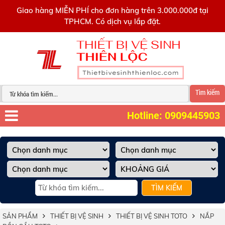
0909445903
Giao hàng MIỄN PHÍ cho đơn hàng trên 3.000.000đ tại
TPHCM. Có dịch vụ lắp đặt.
Tìm kiếm
Hotline: 0909445903
TÌM KIẾM
SẢN PHẨM
THIẾT BỊ VỆ SINH
THIẾT BỊ VỆ SINH TOTO
NẮP