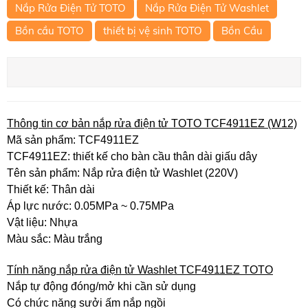
Nắp Rửa Điện Tử TOTO
Nắp Rửa Điện Tử Washlet
Bồn cầu TOTO
thiết bị vệ sinh TOTO
Bồn Cầu
Thông tin cơ bản nắp rửa điện tử TOTO TCF4911EZ (W12)
Mã sản phẩm: TCF4911EZ
TCF4911EZ: thiết kế cho bàn cầu thân dài giấu dây
Tên sản phẩm: Nắp rửa điện tử Washlet (220V)
Thiết kế: Thân dài
Áp lực nước: 0.05MPa ~ 0.75MPa
Vật liệu: Nhựa
Màu sắc: Màu trắng
Tính năng nắp rửa điện tử Washlet TCF4911EZ TOTO
Nắp tự động đóng/mở khi cần sử dụng
Có chức năng sưởi ấm nắp ngồi