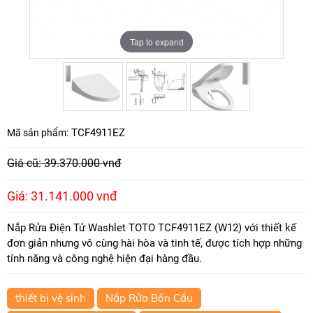
Tap to expand
Tap to expand
Tap to expand
TCF4911EZ
Mã sản phẩm:
Giá cũ: 39.370.000 vnđ
Giá: 31.141.000 vnđ
Nắp Rửa Điện Tử Washlet TOTO TCF4911EZ (W12) với thiết kế
đơn giản nhưng vô cùng hài hòa và tinh tế, được tích hợp những
tính năng và công nghệ hiện đại hàng đầu.
thiết bị vệ sinh
Nắp Rửa Bồn Cầu