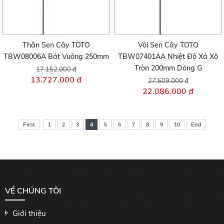
Thân Sen Cây TOTO
Vòi Sen Cây TOTO
TBW08006A Bát Vuông 250mm
TBW07401AA Nhiệt Độ Xả Xô
Tròn 200mm Dòng G
17.152.000 đ
13.727.000 đ
27.609.000 đ
22.086.000 đ
First
1
2
3
4
5
6
7
8
9
10
End
VỀ CHÚNG TÔI
Giới thiệu