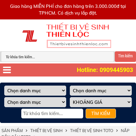
0909445903
Giao hàng MIỄN PHÍ cho đơn hàng trên 3.000.000đ tại
TPHCM. Có dịch vụ lắp đặt.
Tìm kiếm
Hotline: 0909445903
TÌM KIẾM
SẢN PHẨM
THIẾT BỊ VỆ SINH
THIẾT BỊ VỆ SINH TOTO
NẮP