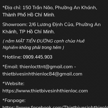
*Địa chỉ: 150 Trần Não, Phường An Khánh,
Thành Phố Hồ Chí Minh
.
Showroom: 2/6 Lương Định Của, Phường An
Kh
ánh, TP Hồ Chí Minh.
( nằm MẶT TIỀN ĐƯỜNG cạnh chùa Huê
Nghiêm
)
không phải trong hẻm
*Hotline:
0909.445.903
*Email: thienlocttnt@gmail.com -
thietbivesinhthienloc84@gmail.com
*Website:
https://www.thietbivesinhthienloc.com
*Fanpage:
https://www.facebook.com/Thietbivesinhthienl