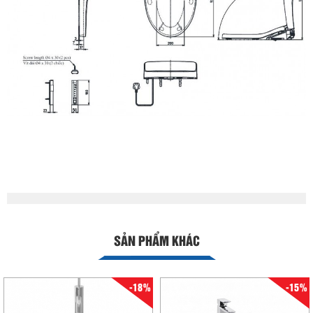
SẢN PHẨM KHÁC
-18%
-15%