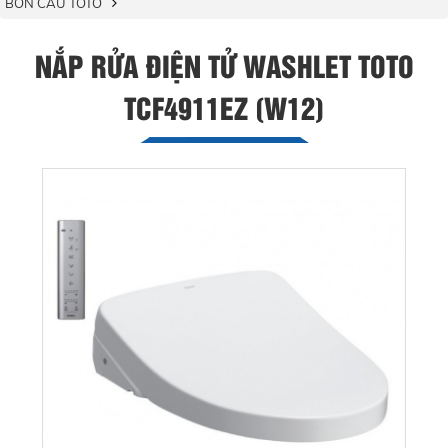
BỒN CẦU TOTO
NẮP RỬA ĐIỆN TỬ WASHLET TOTO
TCF4911EZ (W12)