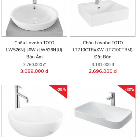
Chậu Lavabo TOTO
Chậu Lavabo TOTO
LW526NJU#W (LW526NJU)
LT710CTR#XW (LT710CTRM)
Bán Âm
Đặt Bàn
3.760.000 đ
3.161.000 đ
3.089.000 đ
2.696.000 đ
-20%
-32%