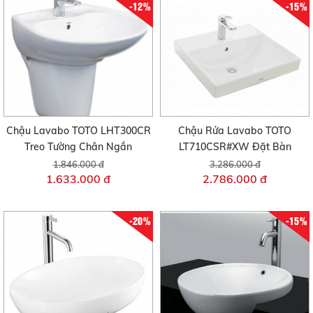
-12%
-15%
Chậu Lavabo TOTO LHT300CR
Chậu Rửa Lavabo TOTO
Treo Tường Chân Ngắn
LT710CSR#XW Đặt Bàn
1.846.000 đ
3.286.000 đ
1.633.000 đ
2.786.000 đ
-20%
-15%