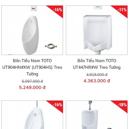
-14%
-11%
Bồn Tiểu Nam TOTO
Bồn Tiểu Nam TOTO
UT904HN#XW (UT904HS) Treo
UT447HR#W Treo Tường
Tường
4.919.000 đ
4.363.000 đ
6.097.000 đ
5.249.000 đ
-14%
-18%