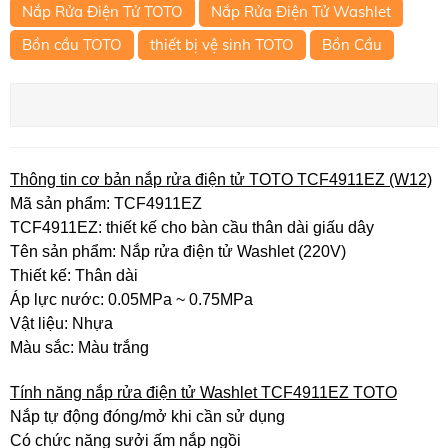
Nắp Rửa Điện Tử TOTO
Nắp Rửa Điện Tử Washlet
Bồn cầu TOTO
thiết bị vệ sinh TOTO
Bồn Cầu
Thông tin cơ bản nắp rửa điện tử TOTO TCF4911EZ (W12)
Mã sản phẩm: TCF4911EZ
TCF4911EZ: thiết kế cho bàn cầu thân dài giấu dây
Tên sản phẩm: Nắp rửa điện tử Washlet (220V)
Thiết kế: Thân dài
Áp lực nước: 0.05MPa ~ 0.75MPa
Vật liệu: Nhựa
Màu sắc: Màu trắng
Tính năng nắp rửa điện tử Washlet TCF4911EZ TOTO
Nắp tự động đóng/mở khi cần sử dụng
Có chức năng sưởi ấm nắp ngồi