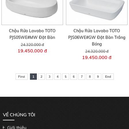
Chậu Rửa Lavabo TOTO
Chậu Rửa Lavabo TOTO
PJS05WE#MW Đặt Bàn
PJS06WE#GW Đặt Bàn Trắng
Bóng
24.320.000 đ
19.450.000 đ
24.320.000 đ
19.450.000 đ
First
1
2
3
4
5
6
7
8
9
End
VỀ CHÚNG TÔI
Giới thiệu