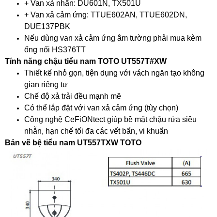
+ Van xả nhấn: DU601N, TX501U
+ Van xả cảm ứng: TTUE602AN, TTUE602DN,
DUE137PBK
Nếu dùng van xả cảm ứng âm tường phải mua kèm
ống nối HS376TT
Tính năng chậu tiểu nam TOTO UT557T#XW
Thiết kế nhỏ gọn, tiện dụng với vách ngăn tạo không
gian riêng tư
Chế độ xả trải đều mạnh mẽ
Có thể lắp đặt với van xả cảm ứng (tùy chọn)
Công nghệ CeFiONtect giúp bề mặt chậu rửa siêu
nhẵn, hạn chế tối đa các vết bẩn, vi khuẩn
Bản vẽ bệ tiểu nam UT557TXW TOTO