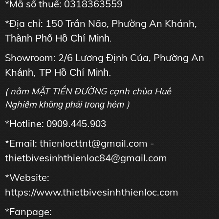
*Mã số thuế: 0318363559
*Địa chỉ: 150 Trần Não, Phường An Khánh,
Thành Phố Hồ Chí Minh
.
Showroom: 2/6 Lương Định Của, Phường An
Kh
ánh, TP Hồ Chí Minh.
( nằm MẶT TIỀN ĐƯỜNG cạnh chùa Huê
Nghiêm
)
không phải trong hẻm
*Hotline:
0909.445.903
*Email: thienlocttnt@gmail.com -
thietbivesinhthienloc84@gmail.com
*Website:
https://www.thietbivesinhthienloc.com
*Fanpage: