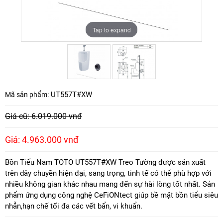
Tap to expand
Tap to expand
UT557T#XW
Mã sản phẩm:
Giá cũ: 6.019.000 vnđ
Giá: 4.963.000 vnđ
Bồn Tiểu Nam TOTO UT557T#XW Treo Tường được sản xuất
trên dây chuyền hiện đại, sang trọng, tinh tế có thể phù hợp với
nhiều không gian khác nhau mang đến sự hài lòng tốt nhất. Sản
phẩm ứng dụng công nghệ CeFiONtect giúp bề mặt bồn tiểu siêu
nhẵn,hạn chế tối đa các vết bẩn, vi khuẩn.