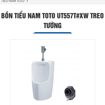
TIỂU NAM TOTO
BỒN TIỂU NAM TOTO UT557T#XW TREO
TƯỜNG