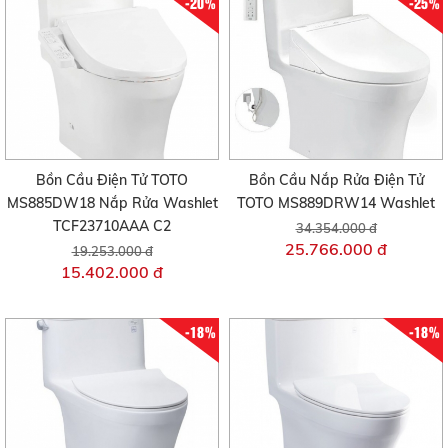
-20%
-25%
Bồn Cầu Điện Tử TOTO
Bồn Cầu Nắp Rửa Điện Tử
MS885DW18 Nắp Rửa Washlet
TOTO MS889DRW14 Washlet
TCF23710AAA C2
34.354.000 đ
25.766.000 đ
19.253.000 đ
15.402.000 đ
-18%
-18%