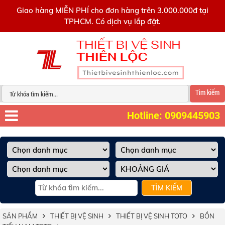
0909445903
Giao hàng MIỄN PHÍ cho đơn hàng trên 3.000.000đ tại
TPHCM. Có dịch vụ lắp đặt.
Tìm kiếm
Hotline: 0909445903
TÌM KIẾM
SẢN PHẨM
THIẾT BỊ VỆ SINH
THIẾT BỊ VỆ SINH TOTO
BỒN