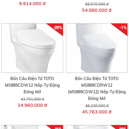
9.914.000 đ
66.570.000 đ
54.880.000 đ
-20%
-1%
Bồn Cầu Điện Tử TOTO
Bồn Cầu Điện Tử TOTO
MS885CDW12 Nắp Tự Động
MS889CDRW12
Đóng Mở
(MS889CDW12) Nắp Tự Động
Đóng Mở
43.701.000 đ
34.960.000 đ
46.230.000 đ
45.763.000 đ
-25%
-20%