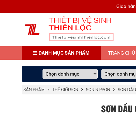
0909445903
Giao hàn
DANH MỤC SẢN PHẨM
TRANG CHỦ
SẢN PHẨM
THẾ GIỚI SƠN
SƠN NIPPON
SƠN DẦU
SƠN DẦU 