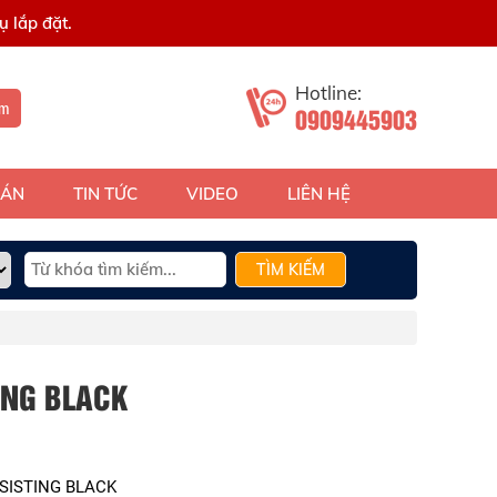
 lắp đặt.
Hotline:
ếm
0909445903
 ÁN
TIN TỨC
VIDEO
LIÊN HỆ
TÌM KIẾM
ING BLACK
SISTING BLACK