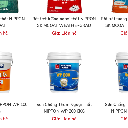
i thất NIPPON
Bột trét tường ngoại thất NIPPON
Bột trét tườn
OAT
SKIMCOAT WEATHERGRAD
SKIMCOAT
n hệ
Giá: Liên hệ
Giá
IPPON WP 100
Sơn Chống Thấm Ngoại Thất
Sơn Chống 
G
NIPPON WP 200 6KG
NIPPON 
n hệ
Giá: Liên hệ
Giá