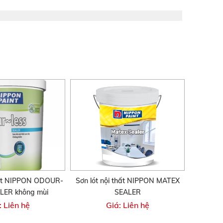
thất NIPPON ODOUR-
Sơn lót nội thất NIPPON MATEX
LER không mùi
SEALER
: Liên hệ
Giá: Liên hệ