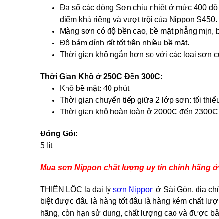
Đa số các dòng Sơn chịu nhiệt ở mức 400 độ
điểm khá riêng và vượt trội của Nippon S450.
Màng sơn có độ bền cao, bề mặt phẳng mịn, b
Độ bám dính rất tốt trên nhiều bề mặt.
Thời gian khô ngắn hơn so với các loại sơn 
Thời Gian Khô ở 250C Đến 300C:
Khô bề mặt: 40 phút
Thời gian chuyển tiếp giữa 2 lớp sơn: tối thiể
Thời gian khô hoàn toàn ở 2000C đến 2300C:
Đóng Gói:
5 lít
Mua sơn Nippon chất lượng uy tín chính hãng 
THIÊN LỘC là đại lý
sơn Nippon
ở Sài Gòn, địa chỉ
biệt được đâu là hàng tốt đâu là hàng kém chất l
hãng, còn hạn sử dụng, chất lượng cao và được bả