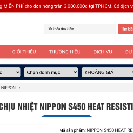
g MIỄN PHÍ cho đơn hàng trên 3.000.000đ tại TPHCM. Có dịch vụ
Tìm ki
GIỚI THIỆU
THƯƠNG HIỆU
DỊCH VỤ
DỰ
 NIPPON
CHỊU NHIỆT NIPPON S450 HEAT RESIST
NIPPON S450 HEAT RE
Mã sản phẩm: