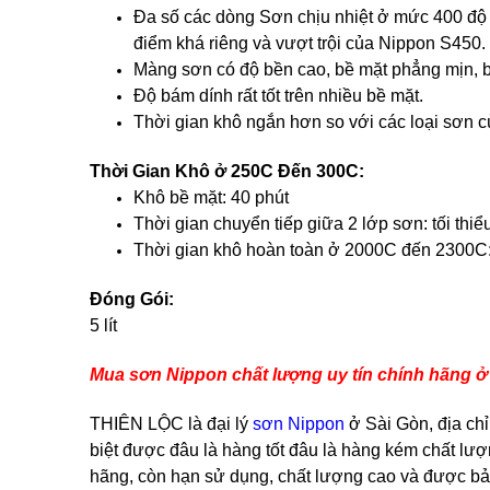
Đa số các dòng Sơn chịu nhiệt ở mức 400 độ
điểm khá riêng và vượt trội của Nippon S450.
Màng sơn có độ bền cao, bề mặt phẳng mịn, b
Độ bám dính rất tốt trên nhiều bề mặt.
Thời gian khô ngắn hơn so với các loại sơn 
Thời Gian Khô ở 250C Đến 300C:
Khô bề mặt: 40 phút
Thời gian chuyển tiếp giữa 2 lớp sơn: tối thiể
Thời gian khô hoàn toàn ở 2000C đến 2300C:
Đóng Gói:
5 lít
Mua sơn Nippon chất lượng uy tín chính hãng 
THIÊN LỘC là đại lý
sơn Nippon
ở Sài Gòn, địa chỉ
biệt được đâu là hàng tốt đâu là hàng kém chất l
hãng, còn hạn sử dụng, chất lượng cao và được bả