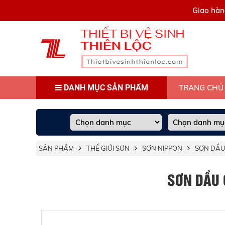
0909445903
Giao hàn
DANH MỤC SẢN PHẨM
TRANG CHỦ
SẢN PHẨM
THẾ GIỚI SƠN
SƠN NIPPON
SƠN DẦU
SƠN DẦU 