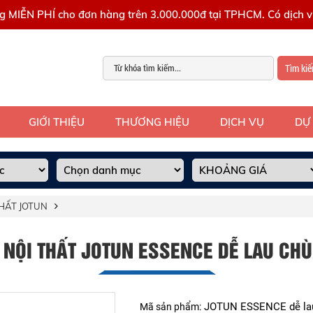
g MIỄN PHÍ cho đơn hàng trên 3.000.000đ tại TPHCM. Có dịch vụ
Tìm ki
GIỚI THIỆU
THƯƠNG HIỆU
DỊCH VỤ
DỰ
HẤT JOTUN
 NỘI THẤT JOTUN ESSENCE DỄ LAU CHÙ
JOTUN ESSENCE dễ la
Mã sản phẩm: