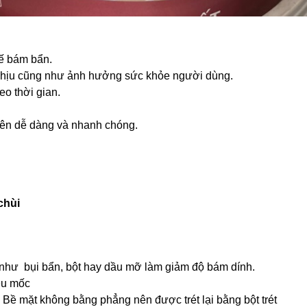
hế bám bẩn.
chịu cũng như ảnh hưởng sức khỏe người dùng.
o thời gian.
 nên dễ dàng và nhanh chóng.
chùi
 như bụi bẩn, bột hay dầu mỡ làm giảm độ bám dính.
êu mốc
. Bề mặt không bằng phẳng nên được trét lại bằng bột trét