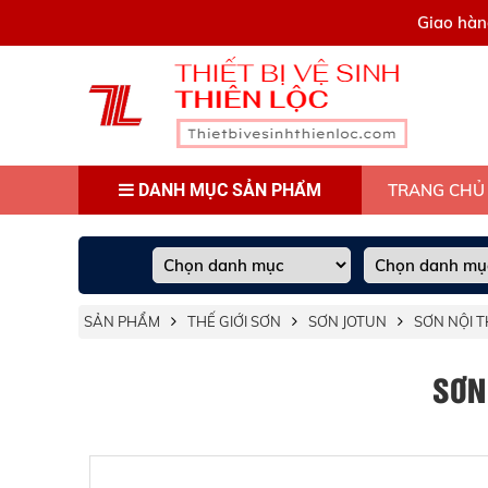
0909445903
Giao hàn
DANH MỤC SẢN PHẨM
TRANG CHỦ
SẢN PHẨM
THẾ GIỚI SƠN
SƠN JOTUN
SƠN NỘI T
SƠN