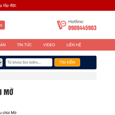
 lắp đặt.
Hotline:
ếm
0909445903
 ÁN
TIN TỨC
VIDEO
LIÊN HỆ
TÌM KIẾM
I MỜ
u chùi Mờ