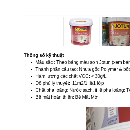
Hover to zoom
Thông số kỹ thuật
Màu sắc : Theo bảng màu sơn Jotun (xem bản
Thành phần cấu tạo: Nhựa gốc Polymer & bột
Hàm lượng các chất VOC: < 30g/L
Độ phủ lý thuyết: 11m2/1 lít/1 lớp
Chất pha loãng: Nước sạch, tỉ lệ pha loãng: 
Bề mặt hoàn thiện: Bề Mặt Mờ