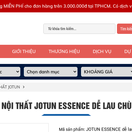
g MIỄN PHÍ cho đơn hàng trên 3.000.000đ tại TPHCM. Có dịch vụ
Tìm ki
GIỚI THIỆU
THƯƠNG HIỆU
DỊCH VỤ
DỰ
HẤT JOTUN
 NỘI THẤT JOTUN ESSENCE DỄ LAU CHÙ
JOTUN ESSENCE dễ la
Mã sản phẩm: