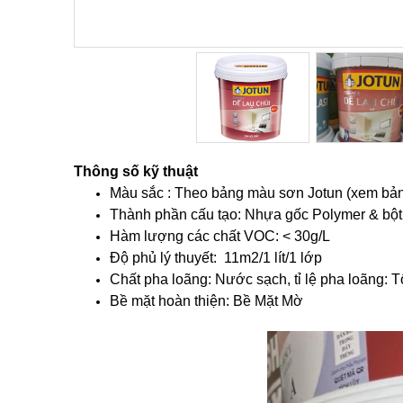
Hover to zoom
Thông số kỹ thuật
Màu sắc : Theo bảng màu sơn Jotun (xem bản
Thành phần cấu tạo: Nhựa gốc Polymer & bột
Hàm lượng các chất VOC: < 30g/L
Độ phủ lý thuyết: 11m2/1 lít/1 lớp
Chất pha loãng: Nước sạch, tỉ lệ pha loãng: 
Bề mặt hoàn thiện: Bề Mặt Mờ