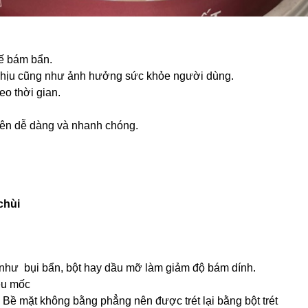
hế bám bẩn.
chịu cũng như ảnh hưởng sức khỏe người dùng.
o thời gian.
 nên dễ dàng và nhanh chóng.
chùi
 như bụi bẩn, bột hay dầu mỡ làm giảm độ bám dính.
êu mốc
. Bề mặt không bằng phẳng nên được trét lại bằng bột trét