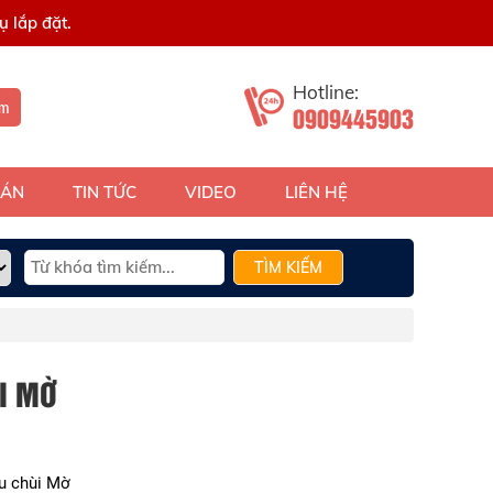
 lắp đặt.
Hotline:
ếm
0909445903
 ÁN
TIN TỨC
VIDEO
LIÊN HỆ
TÌM KIẾM
I MỜ
u chùi Mờ