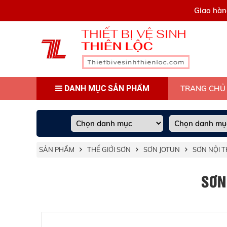
0909445903
Giao hàn
DANH MỤC SẢN PHẨM
TRANG CHỦ
SẢN PHẨM
THẾ GIỚI SƠN
SƠN JOTUN
SƠN NỘI T
SƠN