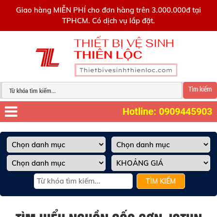
0909445903
Giao hàng MIỄN PHÍ cho đơn hàng trên 3.000.000đ tại
TPHCM. Có dịch vụ lắp đặt.
Tìm kiếm
Hotline: 0909445903
TÌM KIẾM