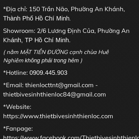
*Địa chỉ: 150 Trần Não, Phường An Khánh,
Thành Phố Hồ Chí Minh
.
Showroom: 2/6 Lương Định Của, Phường An
Kh
ánh, TP Hồ Chí Minh.
( nằm MẶT TIỀN ĐƯỜNG cạnh chùa Huê
Nghiêm
)
không phải trong hẻm
*Hotline:
0909.445.903
*Email: thienlocttnt@gmail.com -
thietbivesinhthienloc84@gmail.com
*Website:
https://www.thietbivesinhthienloc.com
*Fanpage:
https://www.facebook.com/Thietbivesinhthienl