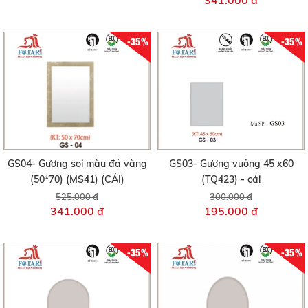
341.000 đ
-35%
-35%
GS04- Gương soi màu đá vàng
GS03- Gương vuông 45 x60
(50*70) (MS41) (CÁI)
(TQ423) - cái
525.000 đ
300.000 đ
341.000 đ
195.000 đ
-35%
-35%