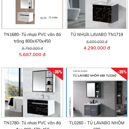
TN1680- Tủ nhựa PVC vân đá
TỦ NHỰA LAVABO TN1719
trắng 800x470x450
6.600.000 đ
4.290.000 đ
8.750.000 đ
5.687.000 đ
-35%
-35%
TN1780- Tủ nhưa PVC vân đá
TL0260 - TỦ LAVABO NHÔM