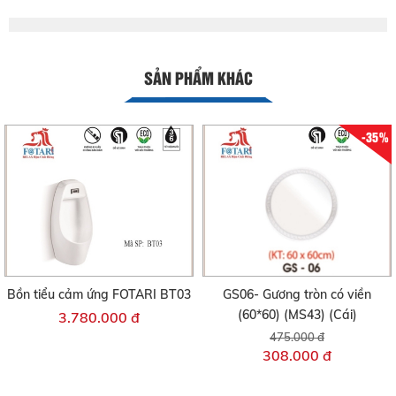
SẢN PHẨM KHÁC
-35%
Bồn tiểu cảm ứng FOTARI BT03
GS06- Gương tròn có viền
(60*60) (MS43) (Cái)
3.780.000 đ
475.000 đ
308.000 đ