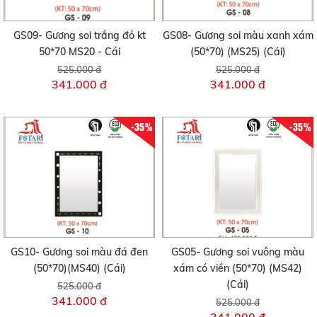
GS09- Gương soi trắng đỏ kt
GS08- Gương soi màu xanh xám
50*70 MS20 - Cái
(50*70) (MS25) (Cái)
525.000 đ
525.000 đ
341.000 đ
341.000 đ
-35%
-35%
GS10- Gương soi màu đá đen
GS05- Gương soi vuông màu
(50*70)(MS40) (Cái)
xám có viền (50*70) (MS42)
(Cái)
525.000 đ
341.000 đ
525.000 đ