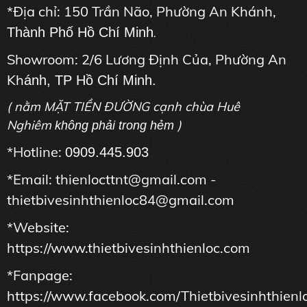
*Địa chỉ: 150 Trần Não, Phường An Khánh,
Thành Phố Hồ Chí Minh
.
Showroom: 2/6 Lương Định Của, Phường An
Kh
ánh, TP Hồ Chí Minh.
( nằm MẶT TIỀN ĐƯỜNG cạnh chùa Huê
Nghiêm
)
không phải trong hẻm
*Hotline:
0909.445.903
*Email: thienlocttnt@gmail.com -
thietbivesinhthienloc84@gmail.com
*Website:
https://www.thietbivesinhthienloc.com
*Fanpage:
https://www.facebook.com/Thietbivesinhthienl