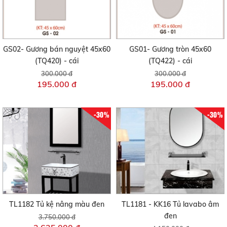
GS02- Gương bán nguyệt 45x60
GS01- Gương tròn 45x60
(TQ420) - cái
(TQ422) - cái
300.000 đ
300.000 đ
195.000 đ
195.000 đ
-30%
-30%
TL1182 Tủ kệ nâng màu đen
TL1181 - KK16 Tủ lavabo âm
đen
3.750.000 đ