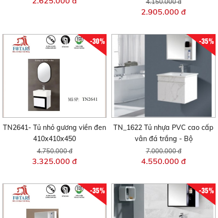
2.625.000 đ
4.150.000 đ
2.905.000 đ
-30%
-35%
TN2641- Tủ nhỏ gương viền đen
TN_1622 Tủ nhựa PVC cao cấp
410x410x450
vân đá trắng - Bộ
4.750.000 đ
7.000.000 đ
3.325.000 đ
4.550.000 đ
-35%
-35%