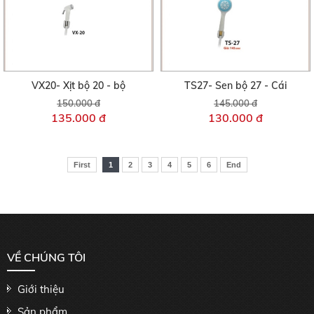
VX20- Xịt bộ 20 - bộ
TS27- Sen bộ 27 - Cái
150.000 đ
145.000 đ
135.000 đ
130.000 đ
First
1
2
3
4
5
6
End
VỀ CHÚNG TÔI
Giới thiệu
Sản phẩm