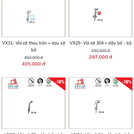
VX31- Vòi xịt thau tròn + day xịt
VX25- Vòi xịt 304 + dây bố - bộ
bố
330.000 đ
297.000 đ
450.000 đ
405.000 đ
-10%
-10%