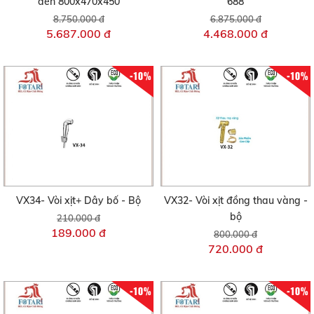
đen 800x470x450
688
8.750.000 đ
6.875.000 đ
5.687.000 đ
4.468.000 đ
-10%
-10%
VX34- Vòi xịt+ Dây bố - Bộ
VX32- Vòi xịt đồng thau vàng -
bộ
210.000 đ
189.000 đ
800.000 đ
720.000 đ
-10%
-10%