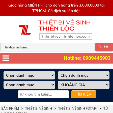
0909445903
Giao hàng MIỄN PHÍ cho đơn hàng trên 3.000.000đ tại
TPHCM. Có dịch vụ lắp đặt.
Tìm kiếm
Hotline: 0909445903
TÌM KIẾM
SẢN PHẨM
THIẾT BỊ VỆ SINH
THIẾT BỊ VỆ SINH FOTARI
TỦ