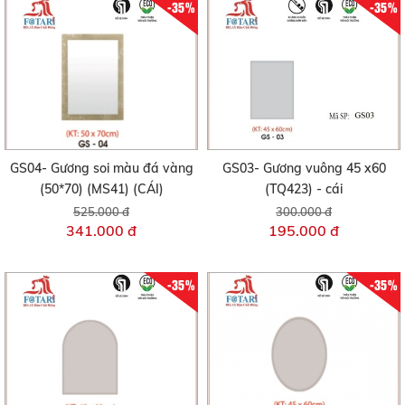
-35%
-35%
GS04- Gương soi màu đá vàng
GS03- Gương vuông 45 x60
(50*70) (MS41) (CÁI)
(TQ423) - cái
525.000 đ
300.000 đ
341.000 đ
195.000 đ
-35%
-35%