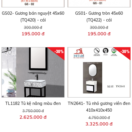
GS02- Gương bán nguyệt 45x60
GS01- Gương tròn 45x60
(TQ420) - cái
(TQ422) - cái
300.000 đ
300.000 đ
195.000 đ
195.000 đ
-30%
-30%
TL1182 Tủ kệ nâng màu đen
TN2641- Tủ nhỏ gương viền đen
410x410x450
3.750.000 đ
2.625.000 đ
4.750.000 đ
3.325.000 đ