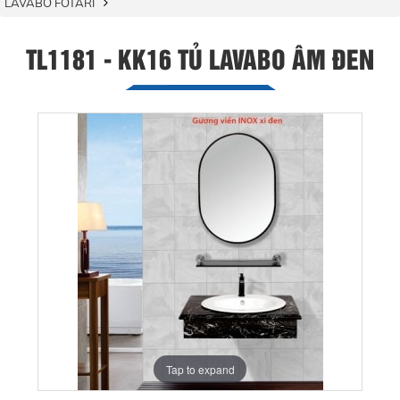
LAVABO FOTARI
TL1181 - KK16 TỦ LAVABO ÂM ĐEN
Tap to expand