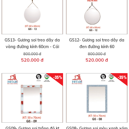
GS13- Gương soi treo dây da
GS12- Gương soi treo dây da
vàng đường kính 60cm - Cái
đen đường kính 60
800.000 đ
800.000 đ
520.000 đ
520.000 đ
-35%
-35%
GS09- Gương soi trắng đỏ kt
GS08- Gương soi màu xanh xám