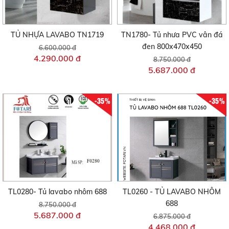
TỦ NHỰA LAVABO TN1719
TN1780- Tủ nhưa PVC vân đá
đen 800x470x450
6.600.000 đ
4.290.000 đ
8.750.000 đ
5.687.000 đ
-35%
-35%
TL0280- Tủ lavabo nhôm 688
TL0260 - TỦ LAVABO NHÔM
688
8.750.000 đ
5.687.000 đ
6.875.000 đ
4.468.000 đ