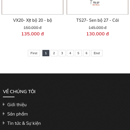
VX20- Xịt bộ 20 - bộ
TS27- Sen bộ 27 - Cái
150.000 đ
145.000 đ
135.000 đ
130.000 đ
First
1
2
3
4
5
6
End
VỀ CHÚNG TÔI
Giới thiệu
Sản phẩm
Tin tức & Sự kiện