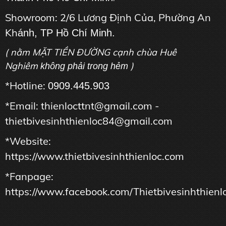
Showroom: 2/6 Lương Định Của, Phường An
Kh
ánh, TP Hồ Chí Minh.
( nằm MẶT TIỀN ĐƯỜNG cạnh chùa Huê
Nghiêm
)
không phải trong hẻm
*Hotline:
0909.445.903
*Email: thienlocttnt@gmail.com -
thietbivesinhthienloc84@gmail.com
*Website:
https://www.thietbivesinhthienloc.com
*Fanpage:
https://www.facebook.com/Thietbivesinhthienl