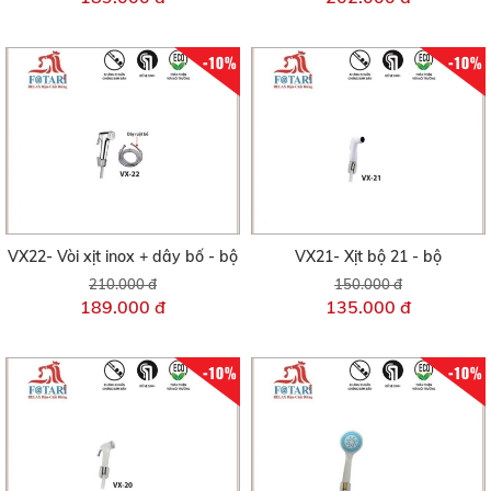
-10%
-10%
VX22- Vòi xịt inox + dây bố - bộ
VX21- Xịt bộ 21 - bộ
210.000 đ
150.000 đ
189.000 đ
135.000 đ
-10%
-10%