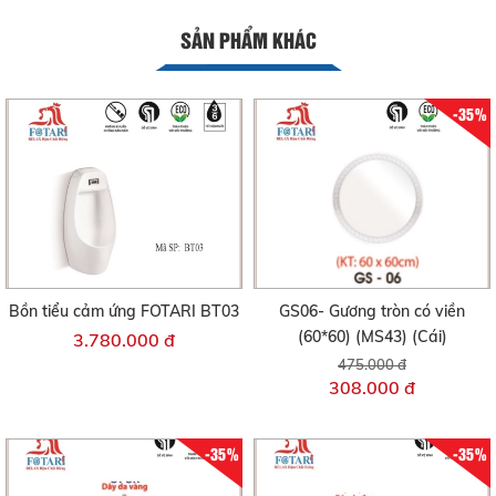
SẢN PHẨM KHÁC
-35%
Bồn tiểu cảm ứng FOTARI BT03
GS06- Gương tròn có viền
(60*60) (MS43) (Cái)
3.780.000 đ
475.000 đ
308.000 đ
-35%
-35%