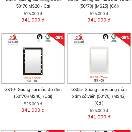
50*70 MS20 - Cái
(50*70) (MS25) (Cái)
525.000 đ
525.000 đ
341.000 đ
341.000 đ
-35%
-35%
GS10- Gương soi màu đá đen
GS05- Gương soi vuông màu
(50*70)(MS40) (Cái)
xám có viền (50*70) (MS42)
(Cái)
525.000 đ
341.000 đ
525.000 đ
341.000 đ