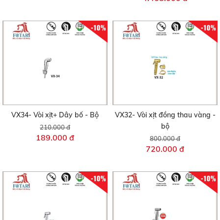
-10%
-10%
VX34- Vòi xịt+ Dây bố - Bộ
VX32- Vòi xịt đồng thau vàng -
bộ
210.000 đ
189.000 đ
800.000 đ
720.000 đ
-10%
-10%