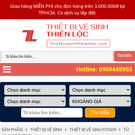
0909445903
Giao hàng MIỄN PHÍ cho đơn hàng trên 3.000.000đ tại
TPHCM. Có dịch vụ lắp đặt.
Tìm kiếm
Hotline: 0909445903
TÌM KIẾM
SẢN PHẨM
THIẾT BỊ VỆ SINH
THIẾT BỊ VỆ SINH FOTARI
TỦ