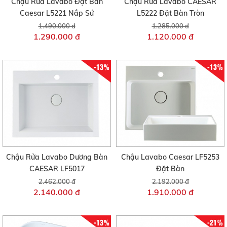
Chậu Rửa Lavabo Đặt Bàn
Chậu Rửa Lavabo CAESAR
Caesar L5221 Nắp Sứ
L5222 Đặt Bàn Tròn
1.490.000 đ
1.285.000 đ
1.290.000 đ
1.120.000 đ
-13%
-13%
Chậu Rửa Lavabo Dương Bàn
Chậu Lavabo Caesar LF5253
CAESAR LF5017
Đặt Bàn
2.462.000 đ
2.192.000 đ
2.140.000 đ
1.910.000 đ
-13%
-21%