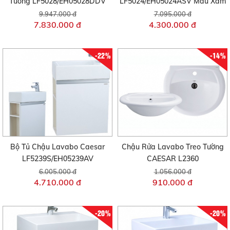
Tường LF5028/EH05028DDV
LF5024/EH05024ASV Màu Xám
9.947.000 đ
7.095.000 đ
7.830.000 đ
4.300.000 đ
-22%
-14%
Bộ Tủ Chậu Lavabo Caesar
Chậu Rửa Lavabo Treo Tường
LF5239S/EH05239AV
CAESAR L2360
6.005.000 đ
1.056.000 đ
4.710.000 đ
910.000 đ
-20%
-20%