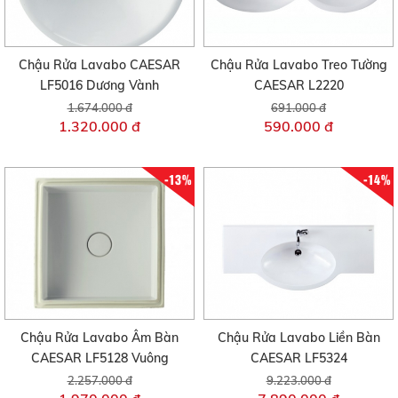
Chậu Rửa Lavabo CAESAR
Chậu Rửa Lavabo Treo Tường
LF5016 Dương Vành
CAESAR L2220
1.674.000 đ
691.000 đ
1.320.000 đ
590.000 đ
-13%
-14%
Chậu Rửa Lavabo Âm Bàn
Chậu Rửa Lavabo Liền Bàn
CAESAR LF5128 Vuông
CAESAR LF5324
2.257.000 đ
9.223.000 đ