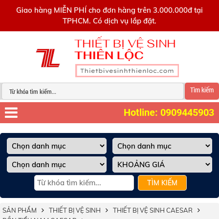
0909445903
Giao hàng MIỄN PHÍ cho đơn hàng trên 3.000.000đ tại
TPHCM. Có dịch vụ lắp đặt.
Tìm kiếm
Hotline: 0909445903
TÌM KIẾM
SẢN PHẨM
THIẾT BỊ VỆ SINH
THIẾT BỊ VỆ SINH CAESAR