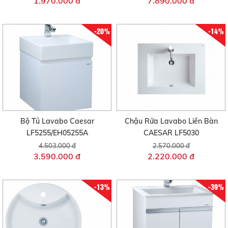
1.970.000 đ
7.890.000 đ
-20%
-14%
Bộ Tủ Lavabo Caesar
Chậu Rửa Lavabo Liền Bàn
LF5255/EH05255A
CAESAR LF5030
4.503.000 đ
2.570.000 đ
3.590.000 đ
2.220.000 đ
-13%
-39%