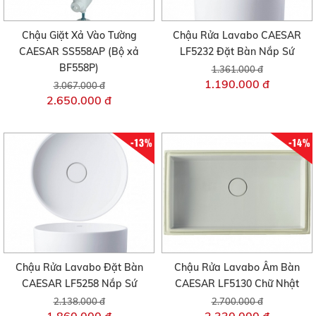
Chậu Giặt Xả Vào Tường
Chậu Rửa Lavabo CAESAR
CAESAR SS558AP (Bộ xả
LF5232 Đặt Bàn Nắp Sứ
BF558P)
1.361.000 đ
1.190.000 đ
3.067.000 đ
2.650.000 đ
-13%
-14%
Chậu Rửa Lavabo Đặt Bàn
Chậu Rửa Lavabo Âm Bàn
CAESAR LF5258 Nắp Sứ
CAESAR LF5130 Chữ Nhật
2.138.000 đ
2.700.000 đ