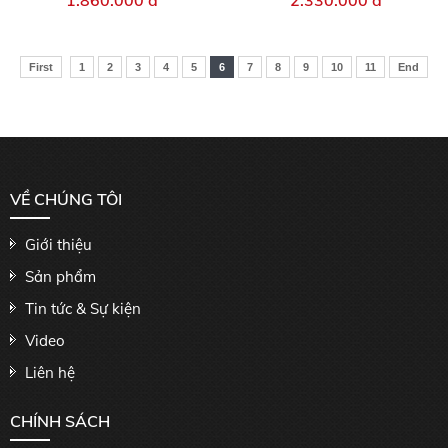
1.860.000 đ
2.330.000 đ
First
1
2
3
4
5
6
7
8
9
10
11
End
VỀ CHÚNG TÔI
Giới thiệu
Sản phẩm
Tin tức & Sự kiện
Video
Liên hệ
CHÍNH SÁCH