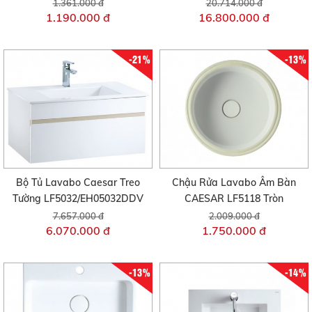
1.361.000 đ
20.714.000 đ
1.190.000 đ
16.800.000 đ
-21%
-13%
Bộ Tủ Lavabo Caesar Treo
Chậu Rửa Lavabo Âm Bàn
Tường LF5032/EH05032DDV
CAESAR LF5118 Tròn
7.657.000 đ
2.009.000 đ
6.070.000 đ
1.750.000 đ
-13%
-14%