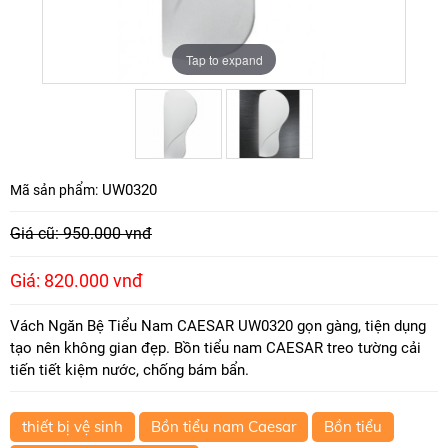
Tap to expand
Tap to expand
UW0320
Mã sản phẩm:
Giá cũ: 950.000 vnđ
Giá: 820.000 vnđ
Vách Ngăn Bệ Tiểu Nam CAESAR UW0320 gọn gàng, tiện dụng
tạo nên không gian đẹp. Bồn tiểu nam CAESAR treo tường cải
tiến tiết kiệm nước, chống bám bẩn.
thiết bị vệ sinh
Bồn tiểu nam Caesar
Bồn tiểu