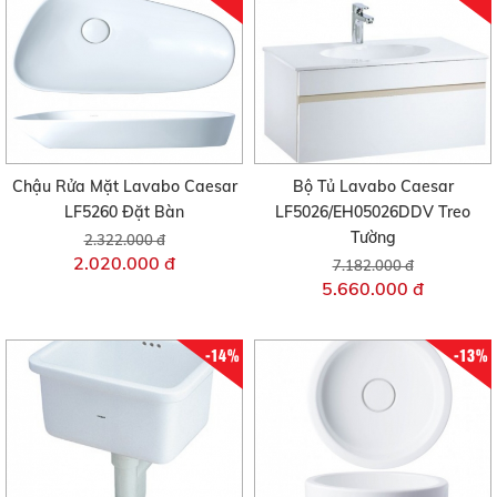
Chậu Rửa Mặt Lavabo Caesar
Bộ Tủ Lavabo Caesar
LF5260 Đặt Bàn
LF5026/EH05026DDV Treo
Tường
2.322.000 đ
2.020.000 đ
7.182.000 đ
5.660.000 đ
-14%
-13%