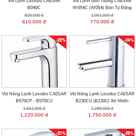
Vòi Lạnh Lavabo CAESAR
Vòi Lạnh Gắn Tường CAESAR
B040C
W054C (W054) Bán Tự Động
825.000 đ
1.001.000 đ
610.000 đ
770.000 đ
-22%
-24%
Vòi Nóng Lạnh Lavabo CAESAR
Vòi Nóng Lạnh Lavabo CAESAR
B570CP - B570CU
B230CU (B230C) Xả Nhấn
1.562.000 đ
2.299.000 đ
1.220.000 đ
1.750.000 đ
-21%
-20%