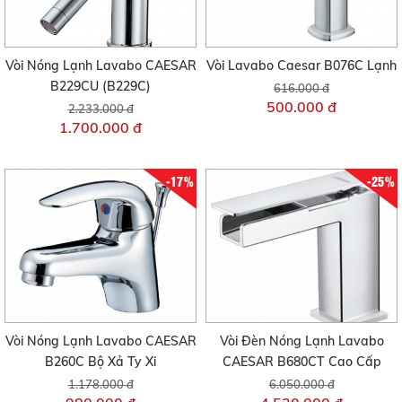
Vòi Nóng Lạnh Lavabo CAESAR
Vòi Lavabo Caesar B076C Lạnh
B229CU (B229C)
616.000 đ
500.000 đ
2.233.000 đ
1.700.000 đ
-17%
-25%
Vòi Nóng Lạnh Lavabo CAESAR
Vòi Đèn Nóng Lạnh Lavabo
B260C Bộ Xả Ty Xi
CAESAR B680CT Cao Cấp
1.178.000 đ
6.050.000 đ