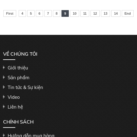
First
4
5
6
7
8
9
10
11
12
13
14
End
VỀ CHÚNG TÔI
Giới thiệu
Sản phẩm
Tin tức & Sự kiện
Video
Liên hệ
CHÍNH SÁCH
Hướng dẫn mua hàng