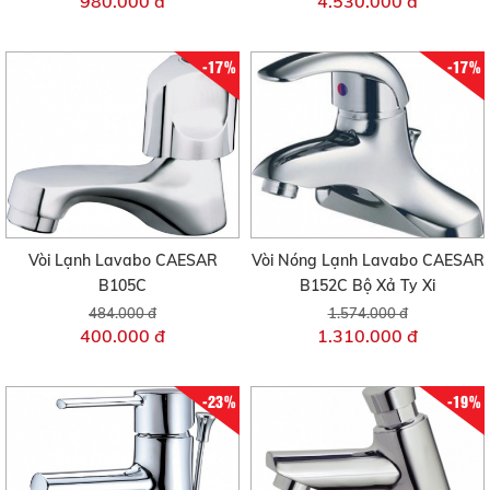
980.000 đ
4.530.000 đ
-17%
-17%
Vòi Lạnh Lavabo CAESAR
Vòi Nóng Lạnh Lavabo CAESAR
B105C
B152C Bộ Xả Ty Xi
484.000 đ
1.574.000 đ
400.000 đ
1.310.000 đ
-23%
-19%