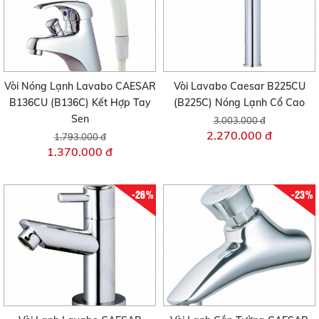
Vòi Nóng Lạnh Lavabo CAESAR
Vòi Lavabo Caesar B225CU
B136CU (B136C) Kết Hợp Tay
(B225C) Nóng Lạnh Cổ Cao
Sen
3.003.000 đ
2.270.000 đ
1.793.000 đ
1.370.000 đ
-26%
-23%