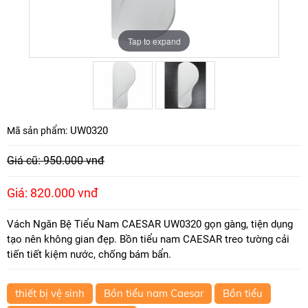
Tap to expand
Tap to expand
UW0320
Mã sản phẩm:
Giá cũ: 950.000 vnđ
Giá: 820.000 vnđ
Vách Ngăn Bệ Tiểu Nam CAESAR UW0320 gọn gàng, tiện dụng
tạo nên không gian đẹp. Bồn tiểu nam CAESAR treo tường cải
tiến tiết kiệm nước, chống bám bẩn.
thiết bị vệ sinh
Bồn tiểu nam Caesar
Bồn tiểu