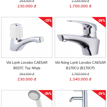
264.000 đ
2.244.000 đ
230.000 đ
1.700.000 đ
-13%
-24%
Vòi Lạnh Lavabo CAESAR
Vòi Nóng Lạnh Lavabo CAESAR
B037C Tay Nhựa
B170CU (B170CP)
264.000 đ
1.760.000 đ
230.000 đ
1.340.000 đ
-24%
-24%