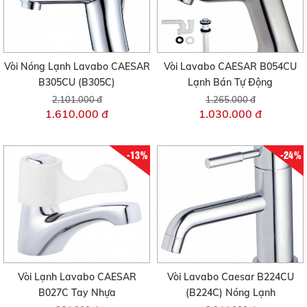
Vòi Nóng Lạnh Lavabo CAESAR
Vòi Lavabo CAESAR B054CU
B305CU (B305C)
Lạnh Bán Tự Động
2.101.000 đ
1.265.000 đ
1.610.000 đ
1.030.000 đ
-13%
-24%
Vòi Lạnh Lavabo CAESAR
Vòi Lavabo Caesar B224CU
B027C Tay Nhựa
(B224C) Nóng Lạnh