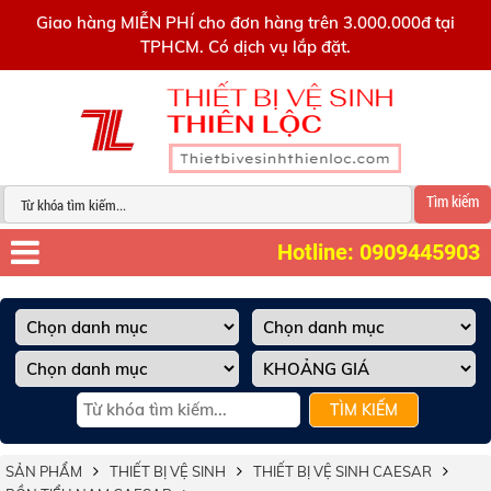
0909445903
Giao hàng MIỄN PHÍ cho đơn hàng trên 3.000.000đ tại
TPHCM. Có dịch vụ lắp đặt.
Tìm kiếm
Hotline: 0909445903
TÌM KIẾM
SẢN PHẨM
THIẾT BỊ VỆ SINH
THIẾT BỊ VỆ SINH CAESAR