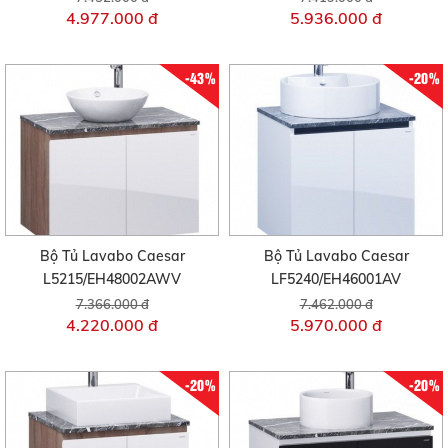
4.977.000 đ
5.936.000 đ
-43%
-20%
Bộ Tủ Lavabo Caesar
Bộ Tủ Lavabo Caesar
L5215/EH48002AWV
LF5240/EH46001AV
7.366.000 đ
7.462.000 đ
4.220.000 đ
5.970.000 đ
-20%
-20%