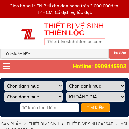
0909445903
Giao hàng MIỄN PHÍ cho đơn hàng trên 3.000.000đ tại
TPHCM. Có dịch vụ lắp đặt.
Tìm kiếm
Hotline: 0909445903
TÌM KIẾM
SẢN PHẨM
THIẾT BỊ VỆ SINH
THIẾT BỊ VỆ SINH CAESAR
VÒI