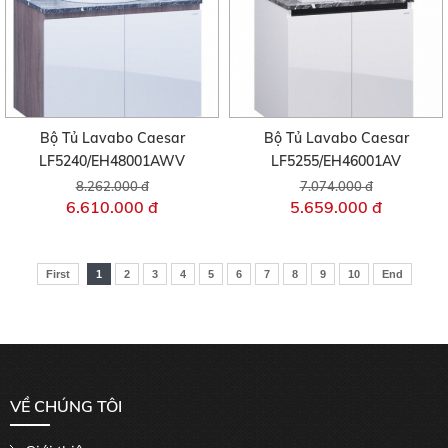
Bộ Tủ Lavabo Caesar
Bộ Tủ Lavabo Caesar
LF5240/EH48001AWV
LF5255/EH46001AV
8.262.000 đ
7.074.000 đ
6.610.000 đ
5.659.000 đ
First
1
2
3
4
5
6
7
8
9
10
End
VỀ CHÚNG TÔI