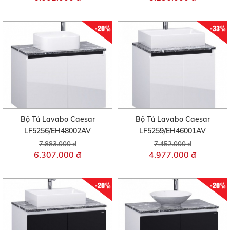
-20%
-33%
Bộ Tủ Lavabo Caesar
Bộ Tủ Lavabo Caesar
LF5256/EH48002AV
LF5259/EH46001AV
7.883.000 đ
7.452.000 đ
6.307.000 đ
4.977.000 đ
-20%
-20%