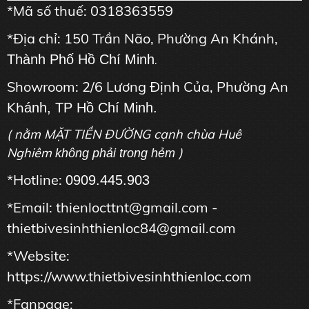
*Mã số thuế: 0318363559
*Địa chỉ: 150 Trần Não, Phường An Khánh,
Thành Phố Hồ Chí Minh
.
Showroom: 2/6 Lương Định Của, Phường An
Kh
ánh, TP Hồ Chí Minh.
( nằm MẶT TIỀN ĐƯỜNG cạnh chùa Huê
Nghiêm
)
không phải trong hẻm
*Hotline:
0909.445.903
*Email: thienlocttnt@gmail.com -
thietbivesinhthienloc84@gmail.com
*Website:
https://www.thietbivesinhthienloc.com
*Fanpage: