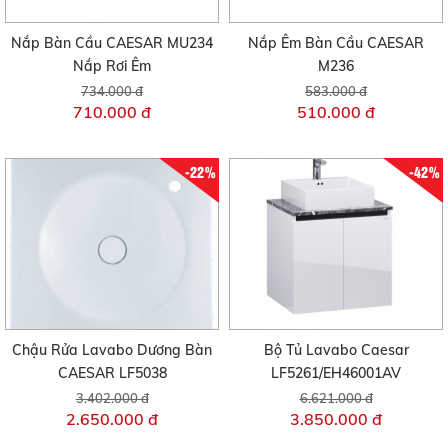
Nắp Bàn Cầu CAESAR MU234
Nắp Êm Bàn Cầu CAESAR
Nắp Rơi Êm
M236
734.000 đ
583.000 đ
710.000 đ
510.000 đ
-22%
-42%
Chậu Rửa Lavabo Dương Bàn
Bộ Tủ Lavabo Caesar
CAESAR LF5038
LF5261/EH46001AV
3.402.000 đ
6.621.000 đ
2.650.000 đ
3.850.000 đ