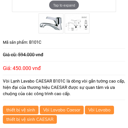
Tap to expand
Tap to expand
B101C
Mã sản phẩm:
Giá cũ: 594.000 vnđ
Giá: 450.000 vnđ
Vòi Lạnh Lavabo CAESAR B101C là dòng vòi gắn tường cao cấp,
hiện đại của thương hiệu CAESAR được sự quan tâm và ưa
chuộng của các công trình cao cấp.
thiết bị vệ sinh
Vòi Lavabo Caesar
Vòi Lavabo
thiết bị vệ sinh CAESAR