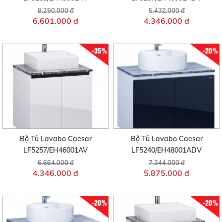
8.250.000 đ
5.432.000 đ
6.601.000 đ
4.346.000 đ
-35%
-20%
Bộ Tủ Lavabo Caesar
Bộ Tủ Lavabo Caesar
LF5257/EH46001AV
LF5240/EH48001ADV
6.664.000 đ
7.344.000 đ
4.346.000 đ
5.875.000 đ
-20%
-20%