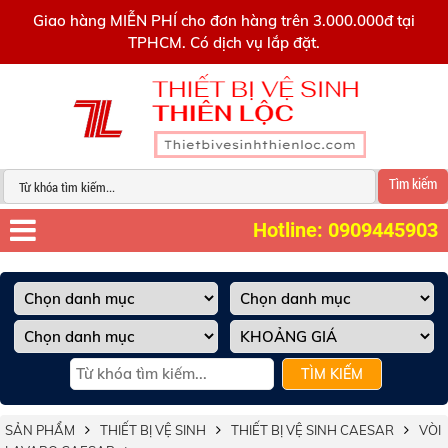
0909445903
Giao hàng MIỄN PHÍ cho đơn hàng trên 3.000.000đ tại
TPHCM. Có dịch vụ lắp đặt.
Tìm kiếm
Hotline: 0909445903
TÌM KIẾM
SẢN PHẨM
THIẾT BỊ VỆ SINH
THIẾT BỊ VỆ SINH CAESAR
VÒI