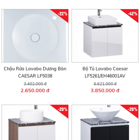
-22%
-42%
Chậu Rửa Lavabo Dương Bàn
Bộ Tủ Lavabo Caesar
CAESAR LF5038
LF5261/EH46001AV
3.402.000 đ
6.621.000 đ
2.650.000 đ
3.850.000 đ
-20%
-20%