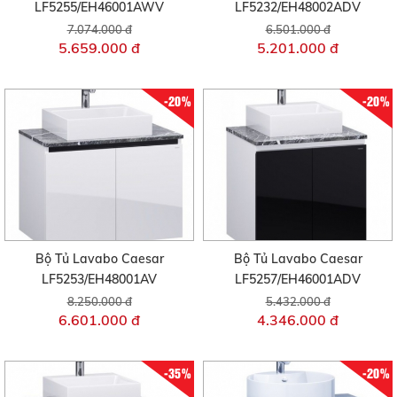
LF5255/EH46001AWV
LF5232/EH48002ADV
7.074.000 đ
6.501.000 đ
5.659.000 đ
5.201.000 đ
-20%
-20%
Bộ Tủ Lavabo Caesar
Bộ Tủ Lavabo Caesar
LF5253/EH48001AV
LF5257/EH46001ADV
8.250.000 đ
5.432.000 đ
6.601.000 đ
4.346.000 đ
-35%
-20%