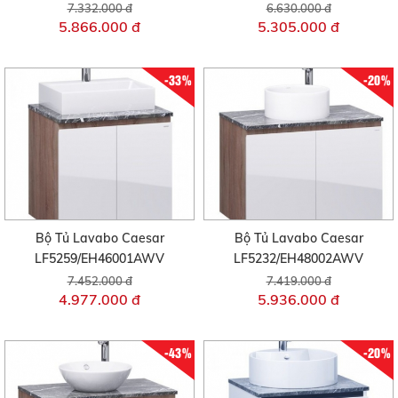
7.332.000 đ
6.630.000 đ
5.866.000 đ
5.305.000 đ
-33%
-20%
Bộ Tủ Lavabo Caesar
Bộ Tủ Lavabo Caesar
LF5259/EH46001AWV
LF5232/EH48002AWV
7.452.000 đ
7.419.000 đ
4.977.000 đ
5.936.000 đ
-43%
-20%