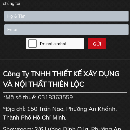
chúng tôi
Công Ty TNHH THIẾT KẾ XÂY DỰNG
VÀ NỘI THẤT THIÊN LỘC
*Mã số thuế: 0318363559
*Địa chỉ: 150 Trần Não, Phường An Khánh,
Thành Phố Hồ Chí Minh
.
Showroom: 2/6 Lương Định Của, Phường An