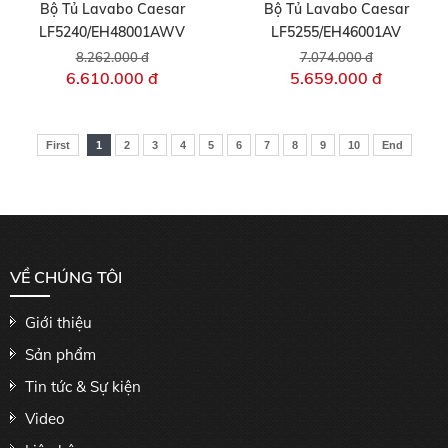
Bộ Tủ Lavabo Caesar
Bộ Tủ Lavabo Caesar
LF5240/EH48001AWV
LF5255/EH46001AV
8.262.000 đ
7.074.000 đ
6.610.000 đ
5.659.000 đ
First
1
2
3
4
5
6
7
8
9
10
End
VỀ CHÚNG TÔI
Giới thiệu
Sản phẩm
Tin tức & Sự kiện
Video