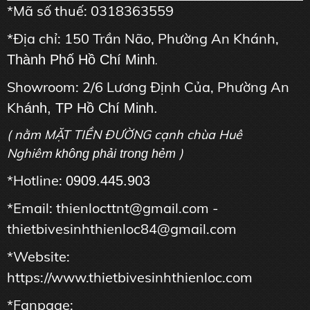
*Mã số thuế: 0318363559
*Địa chỉ: 150 Trần Não, Phường An Khánh,
Thành Phố Hồ Chí Minh
.
Showroom: 2/6 Lương Định Của, Phường An
Kh
ánh, TP Hồ Chí Minh.
( nằm MẶT TIỀN ĐƯỜNG cạnh chùa Huê
Nghiêm
)
không phải trong hẻm
*Hotline:
0909.445.903
*Email: thienlocttnt@gmail.com -
thietbivesinhthienloc84@gmail.com
*Website:
https://www.thietbivesinhthienloc.com
*Fanpage: