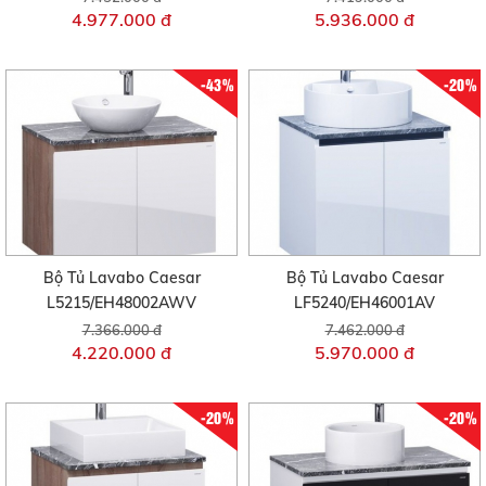
4.977.000 đ
5.936.000 đ
-43%
-20%
Bộ Tủ Lavabo Caesar
Bộ Tủ Lavabo Caesar
L5215/EH48002AWV
LF5240/EH46001AV
7.366.000 đ
7.462.000 đ
4.220.000 đ
5.970.000 đ
-20%
-20%