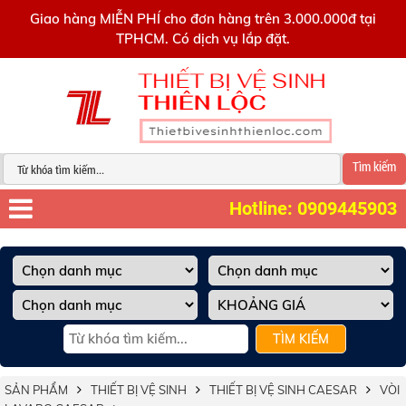
0909445903
Giao hàng MIỄN PHÍ cho đơn hàng trên 3.000.000đ tại
TPHCM. Có dịch vụ lắp đặt.
Tìm kiếm
Hotline: 0909445903
TÌM KIẾM
SẢN PHẨM
THIẾT BỊ VỆ SINH
THIẾT BỊ VỆ SINH CAESAR
VÒI