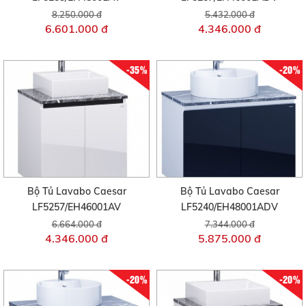
8.250.000 đ
5.432.000 đ
6.601.000 đ
4.346.000 đ
-35%
-20%
Bộ Tủ Lavabo Caesar
Bộ Tủ Lavabo Caesar
LF5257/EH46001AV
LF5240/EH48001ADV
6.664.000 đ
7.344.000 đ
4.346.000 đ
5.875.000 đ
-20%
-20%