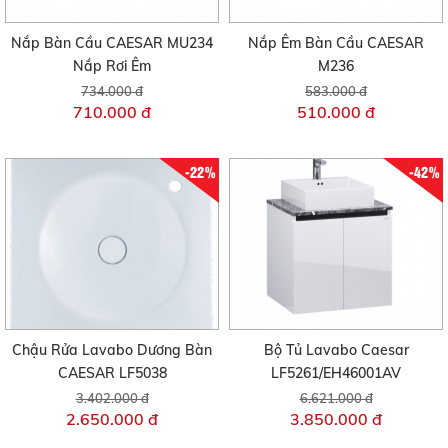
Nắp Bàn Cầu CAESAR MU234
Nắp Êm Bàn Cầu CAESAR
Nắp Rơi Êm
M236
734.000 đ
583.000 đ
710.000 đ
510.000 đ
-22%
-42%
Chậu Rửa Lavabo Dương Bàn
Bộ Tủ Lavabo Caesar
CAESAR LF5038
LF5261/EH46001AV
3.402.000 đ
6.621.000 đ
2.650.000 đ
3.850.000 đ