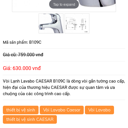
Tap to expand
Tap to expand
B109C
Mã sản phẩm:
Giá cũ: 759.000 vnđ
Giá: 630.000 vnđ
Vòi Lạnh Lavabo CAESAR B109C là dòng vòi gắn tường cao cấp,
hiện đại của thương hiệu CAESAR được sự quan tâm và ưa
chuộng của các công trình cao cấp.
thiết bị vệ sinh
Vòi Lavabo Caesar
Vòi Lavabo
thiết bị vệ sinh CAESAR