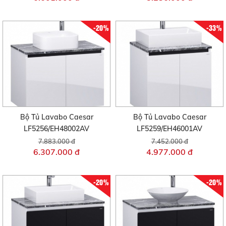
-20%
-33%
Bộ Tủ Lavabo Caesar
Bộ Tủ Lavabo Caesar
LF5256/EH48002AV
LF5259/EH46001AV
7.883.000 đ
7.452.000 đ
6.307.000 đ
4.977.000 đ
-20%
-20%