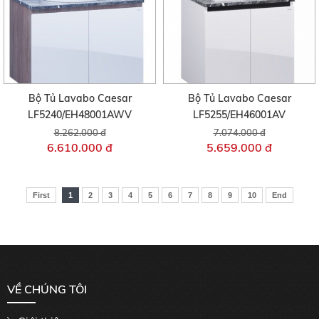
Bộ Tủ Lavabo Caesar
Bộ Tủ Lavabo Caesar
LF5240/EH48001AWV
LF5255/EH46001AV
8.262.000 đ
7.074.000 đ
6.610.000 đ
5.659.000 đ
First
1
2
3
4
5
6
7
8
9
10
End
VỀ CHÚNG TÔI