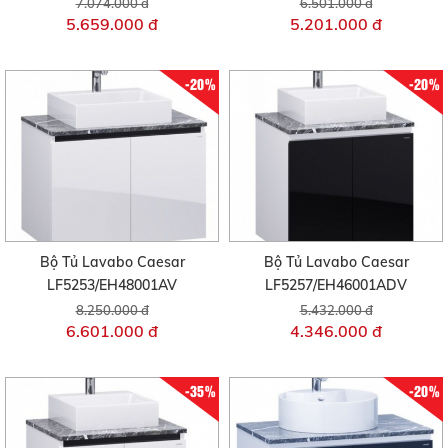
7.074.000 đ
6.501.000 đ
5.659.000 đ
5.201.000 đ
-20%
-20%
Bộ Tủ Lavabo Caesar
Bộ Tủ Lavabo Caesar
LF5253/EH48001AV
LF5257/EH46001ADV
8.250.000 đ
5.432.000 đ
6.601.000 đ
4.346.000 đ
-35%
-20%