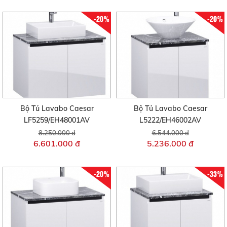
-20%
-20%
Bộ Tủ Lavabo Caesar
Bộ Tủ Lavabo Caesar
LF5259/EH48001AV
L5222/EH46002AV
8.250.000 đ
6.544.000 đ
6.601.000 đ
5.236.000 đ
-20%
-33%