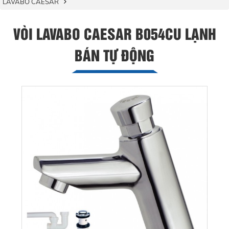
LAVABO CAESAR
VÒI LAVABO CAESAR B054CU LẠNH
BÁN TỰ ĐỘNG