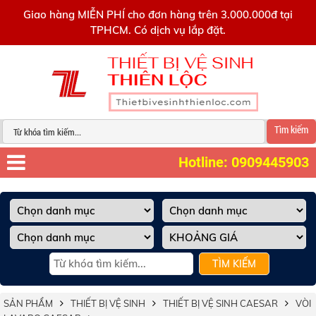
0909445903
Giao hàng MIỄN PHÍ cho đơn hàng trên 3.000.000đ tại
TPHCM. Có dịch vụ lắp đặt.
Tìm kiếm
Hotline: 0909445903
TÌM KIẾM
SẢN PHẨM
THIẾT BỊ VỆ SINH
THIẾT BỊ VỆ SINH CAESAR
VÒI