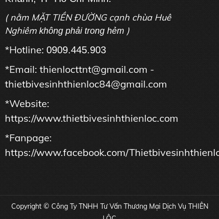
( nằm MẶT TIỀN ĐƯỜNG cạnh chùa Huê
Nghiêm
)
không phải trong hẻm
*Hotline:
0909.445.903
*Email: thienlocttnt@gmail.com -
thietbivesinhthienloc84@gmail.com
*Website:
https://www.thietbivesinhthienloc.com
*Fanpage:
https://www.facebook.com/Thietbivesinhthienl
Copyright © Công Ty TNHH Tư Vấn Thương Mại Dịch Vụ THIÊN
LỘC