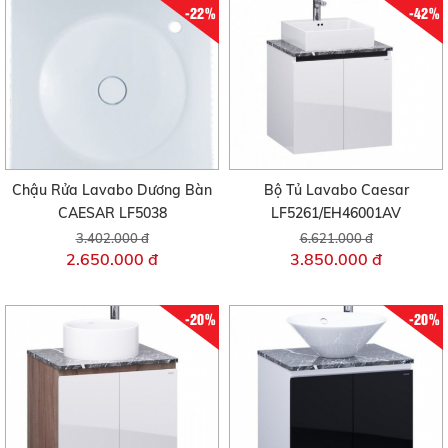
-22%
-42%
Chậu Rửa Lavabo Dương Bàn
Bộ Tủ Lavabo Caesar
CAESAR LF5038
LF5261/EH46001AV
3.402.000 đ
6.621.000 đ
2.650.000 đ
3.850.000 đ
-20%
-20%