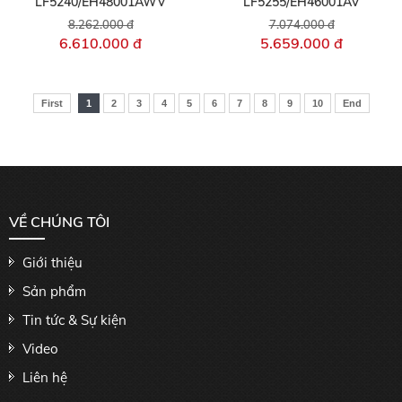
LF5240/EH48001AWV
LF5255/EH46001AV
8.262.000 đ
7.074.000 đ
6.610.000 đ
5.659.000 đ
First
1
2
3
4
5
6
7
8
9
10
End
VỀ CHÚNG TÔI
Giới thiệu
Sản phẩm
Tin tức & Sự kiện
Video
Liên hệ