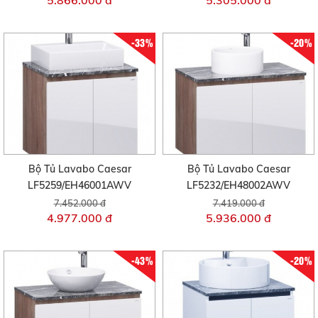
5.866.000 đ
5.305.000 đ
-33%
-20%
Bộ Tủ Lavabo Caesar
Bộ Tủ Lavabo Caesar
LF5259/EH46001AWV
LF5232/EH48002AWV
7.452.000 đ
7.419.000 đ
4.977.000 đ
5.936.000 đ
-43%
-20%