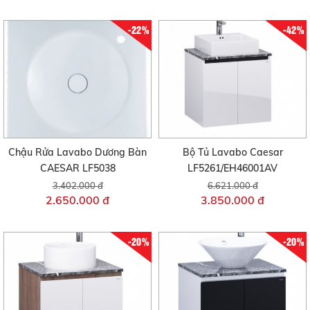
-22%
-42%
Chậu Rửa Lavabo Dương Bàn
Bộ Tủ Lavabo Caesar
CAESAR LF5038
LF5261/EH46001AV
3.402.000 đ
6.621.000 đ
2.650.000 đ
3.850.000 đ
-20%
-20%