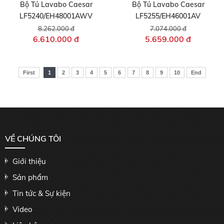
Bộ Tủ Lavabo Caesar
Bộ Tủ Lavabo Caesar
LF5240/EH48001AWV
LF5255/EH46001AV
8.262.000 đ
7.074.000 đ
6.610.000 đ
5.659.000 đ
First
1
2
3
4
5
6
7
8
9
10
End
VỀ CHÚNG TÔI
Giới thiệu
Sản phẩm
Tin tức & Sự kiện
Video