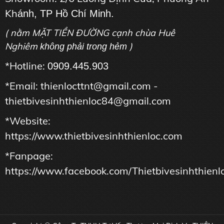
Kh
ánh, TP Hồ Chí Minh.
( nằm MẶT TIỀN ĐƯỜNG cạnh chùa Huê
Nghiêm
)
không phải trong hẻm
*Hotline:
0909.445.903
*Email: thienlocttnt@gmail.com -
thietbivesinhthienloc84@gmail.com
*Website:
https://www.thietbivesinhthienloc.com
*Fanpage:
https://www.facebook.com/Thietbivesinhthienl