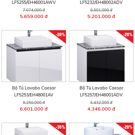
LF5255/EH46001AWV
LF5232/EH48002ADV
7.074.000 đ
6.501.000 đ
5.659.000 đ
5.201.000 đ
-20%
-20%
Bộ Tủ Lavabo Caesar
Bộ Tủ Lavabo Caesar
LF5253/EH48001AV
LF5257/EH46001ADV
8.250.000 đ
5.432.000 đ
6.601.000 đ
4.346.000 đ
-35%
-20%