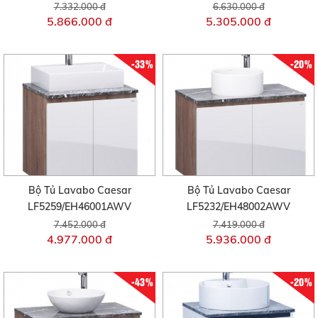
7.332.000 đ
6.630.000 đ
5.866.000 đ
5.305.000 đ
-33%
-20%
Bộ Tủ Lavabo Caesar
Bộ Tủ Lavabo Caesar
LF5259/EH46001AWV
LF5232/EH48002AWV
7.452.000 đ
7.419.000 đ
4.977.000 đ
5.936.000 đ
-43%
-20%