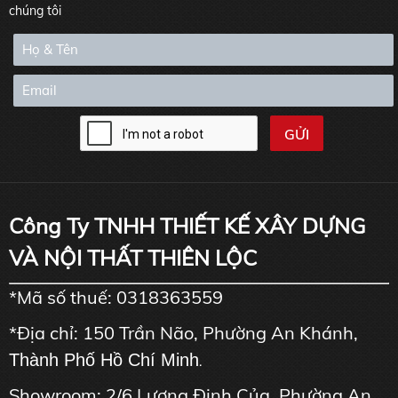
chúng tôi
Công Ty TNHH THIẾT KẾ XÂY DỰNG
VÀ NỘI THẤT THIÊN LỘC
*Mã số thuế: 0318363559
*Địa chỉ: 150 Trần Não, Phường An Khánh,
Thành Phố Hồ Chí Minh
.
Showroom: 2/6 Lương Định Của, Phường An