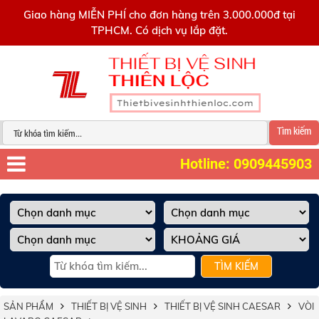
0909445903
Giao hàng MIỄN PHÍ cho đơn hàng trên 3.000.000đ tại
TPHCM. Có dịch vụ lắp đặt.
Tìm kiếm
Hotline: 0909445903
TÌM KIẾM
SẢN PHẨM
THIẾT BỊ VỆ SINH
THIẾT BỊ VỆ SINH CAESAR
VÒI