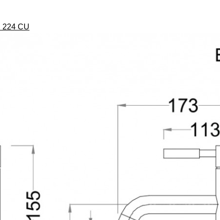
 B 224 CU