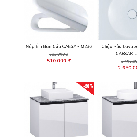
Nắp Êm Bàn Cầu CAESAR M236
Chậu Rửa Lavab
CAESAR L
583.000 đ
510.000 đ
3.402.0
2.650.0
-20%