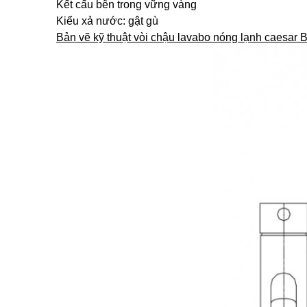
Kết cấu bên trong vững vàng
Kiểu xả nước: gật gù
Bản vẽ kỹ thuật vòi chậu lavabo nóng lạnh caesar