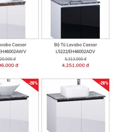
avabo Caesar
Bộ Tủ Lavabo Caesar
/EH46002AWV
L5222/EH46002ADV
20.000 đ
5.313.000 đ
96.000 đ
4.251.000 đ
-20%
-20%