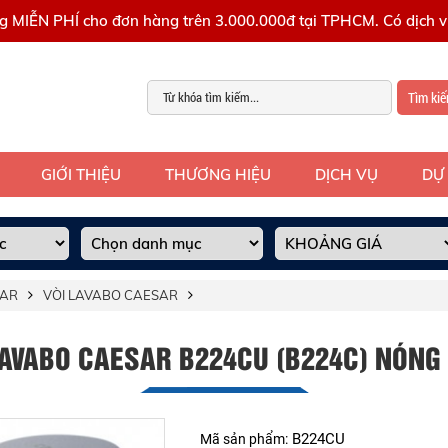
g MIỄN PHÍ cho đơn hàng trên 3.000.000đ tại TPHCM. Có dịch vụ
Tìm ki
GIỚI THIỆU
THƯƠNG HIỆU
DỊCH VỤ
DỰ
SAR
VÒI LAVABO CAESAR
LAVABO CAESAR B224CU (B224C) NÓNG
B224CU
Mã sản phẩm: