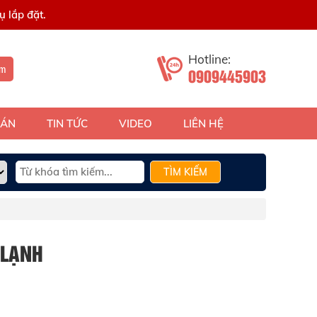
 lắp đặt.
Hotline:
ếm
0909445903
 ÁN
TIN TỨC
VIDEO
LIÊN HỆ
TÌM KIẾM
 LẠNH