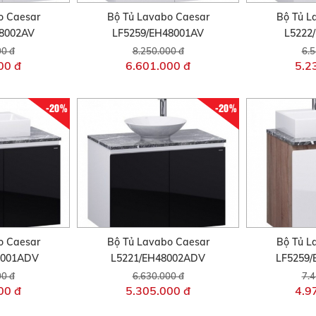
o Caesar
Bộ Tủ Lavabo Caesar
Bộ Tủ L
48002AV
LF5259/EH48001AV
L5222
00 đ
8.250.000 đ
6.5
00 đ
6.601.000 đ
5.2
-20%
-20%
o Caesar
Bộ Tủ Lavabo Caesar
Bộ Tủ L
8001ADV
L5221/EH48002ADV
LF5259
00 đ
6.630.000 đ
7.4
00 đ
5.305.000 đ
4.9