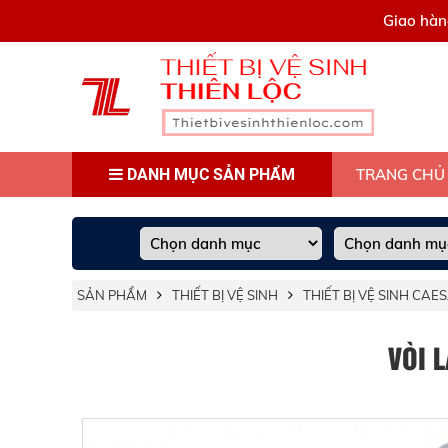
0909445903
Giao hàn
DANH MỤC SẢN PHẨM
TRANG CHỦ
SẢN PHẨM
THIẾT BỊ VỆ SINH
THIẾT BỊ VỆ SINH CAE
VÒI 