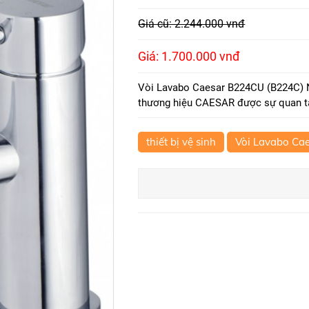
Giá cũ: 2.244.000 vnđ
Giá: 1.700.000 vnđ
Vòi Lavabo Caesar B224CU (B224C) N
thương hiệu CAESAR được sự quan tâ
thiết bị vệ sinh
Vòi Lavabo Ca