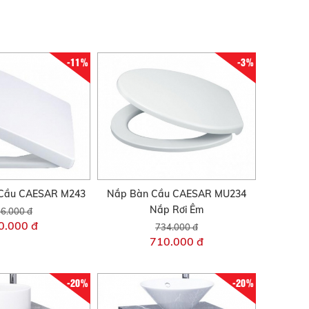
-11%
-3%
Cầu CAESAR M243
Nắp Bàn Cầu CAESAR MU234
Nắp Rơi Êm
6.000 đ
0.000 đ
734.000 đ
710.000 đ
-20%
-20%