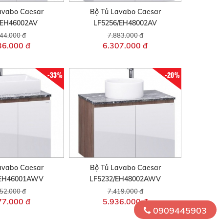
avabo Caesar
Bộ Tủ Lavabo Caesar
/EH46002AV
LF5256/EH48002AV
44.000 đ
7.883.000 đ
36.000 đ
6.307.000 đ
-33%
-20%
avabo Caesar
Bộ Tủ Lavabo Caesar
/EH46001AWV
LF5232/EH48002AWV
52.000 đ
7.419.000 đ
77.000 đ
5.936.000 đ
0909445903