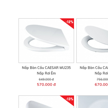
-12%
Nắp Bàn Cầu CAESAR MU235
Nắp Bàn Cầu C
Nắp Rơi Êm
Nắp Rơ
649.000 đ
756.00
570.000 đ
670.00
-13%