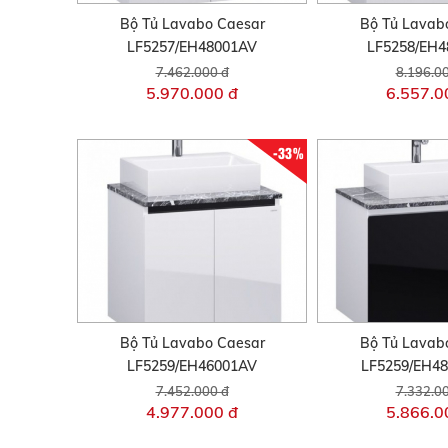
Bộ Tủ Lavabo Caesar
Bộ Tủ Lavab
LF5257/EH48001AV
LF5258/EH
7.462.000 đ
8.196.0
5.970.000 đ
6.557.0
-33%
Bộ Tủ Lavabo Caesar
Bộ Tủ Lavab
LF5259/EH46001AV
LF5259/EH4
7.452.000 đ
7.332.0
4.977.000 đ
5.866.0