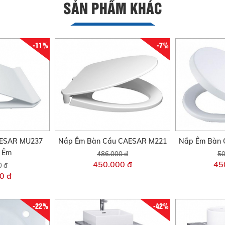
SẢN PHẨM KHÁC
-11%
-7%
AESAR MU237
Nắp Êm Bàn Cầu CAESAR M221
Nắp Êm Bàn 
i Êm
486.000 đ
50
450.000 đ
45
0 đ
0 đ
-22%
-42%