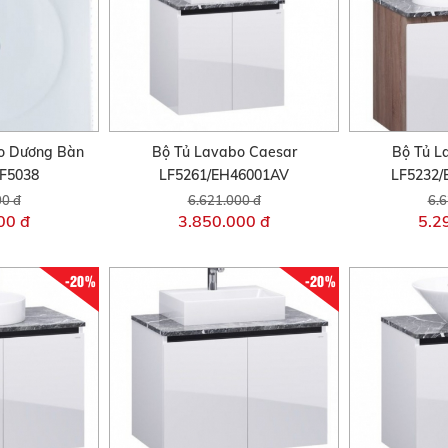
o Dương Bàn
Bộ Tủ Lavabo Caesar
Bộ Tủ L
F5038
LF5261/EH46001AV
LF5232
00 đ
6.621.000 đ
6.6
00 đ
3.850.000 đ
5.2
-20%
-20%