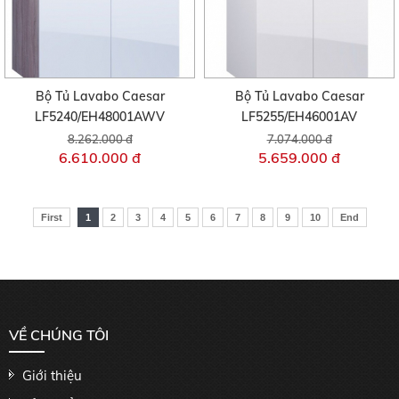
Bộ Tủ Lavabo Caesar
Bộ Tủ Lavabo Caesar
LF5240/EH48001AWV
LF5255/EH46001AV
8.262.000 đ
7.074.000 đ
6.610.000 đ
5.659.000 đ
First
1
2
3
4
5
6
7
8
9
10
End
VỀ CHÚNG TÔI
Giới thiệu