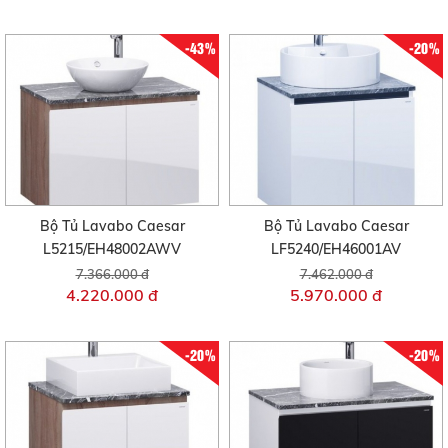
-43%
-20%
Bộ Tủ Lavabo Caesar
Bộ Tủ Lavabo Caesar
L5215/EH48002AWV
LF5240/EH46001AV
7.366.000 đ
7.462.000 đ
4.220.000 đ
5.970.000 đ
-20%
-20%