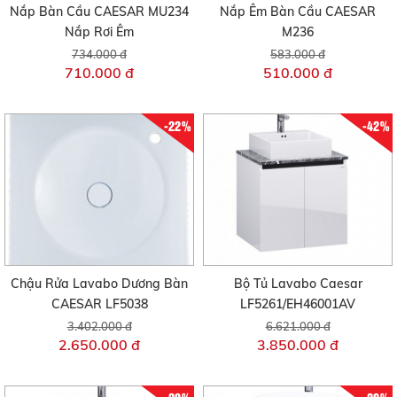
Nắp Bàn Cầu CAESAR MU234
Nắp Êm Bàn Cầu CAESAR
Nắp Rơi Êm
M236
734.000 đ
583.000 đ
710.000 đ
510.000 đ
-22%
-42%
Chậu Rửa Lavabo Dương Bàn
Bộ Tủ Lavabo Caesar
CAESAR LF5038
LF5261/EH46001AV
3.402.000 đ
6.621.000 đ
2.650.000 đ
3.850.000 đ