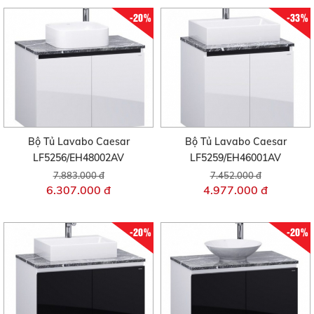
-20%
-33%
Bộ Tủ Lavabo Caesar
Bộ Tủ Lavabo Caesar
LF5256/EH48002AV
LF5259/EH46001AV
7.883.000 đ
7.452.000 đ
6.307.000 đ
4.977.000 đ
-20%
-20%