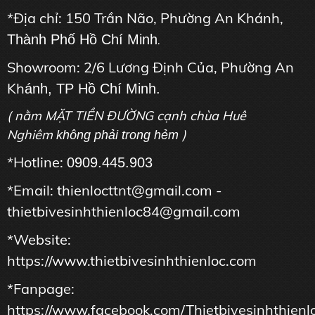
*Địa chỉ: 150 Trần Não, Phường An Khánh,
Thành Phố Hồ Chí Minh
.
Showroom: 2/6 Lương Định Của, Phường An
Kh
ánh, TP Hồ Chí Minh.
( nằm MẶT TIỀN ĐƯỜNG cạnh chùa Huê
Nghiêm
)
không phải trong hẻm
*Hotline:
0909.445.903
*Email: thienlocttnt@gmail.com -
thietbivesinhthienloc84@gmail.com
*Website:
https://www.thietbivesinhthienloc.com
*Fanpage:
https://www.facebook.com/Thietbivesinhthienl