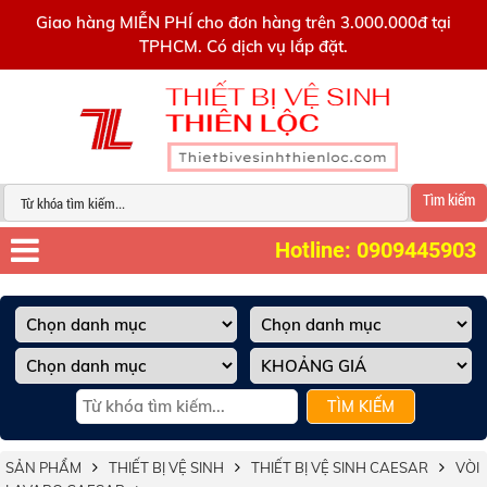
0909445903
Giao hàng MIỄN PHÍ cho đơn hàng trên 3.000.000đ tại
TPHCM. Có dịch vụ lắp đặt.
Tìm kiếm
Hotline: 0909445903
TÌM KIẾM
SẢN PHẨM
THIẾT BỊ VỆ SINH
THIẾT BỊ VỆ SINH CAESAR
VÒI