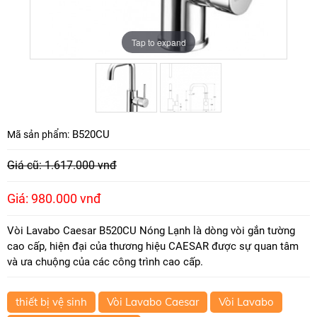
Tap to expand
Tap to expand
B520CU
Mã sản phẩm:
Giá cũ: 1.617.000 vnđ
Giá: 980.000 vnđ
Vòi Lavabo Caesar B520CU Nóng Lạnh là dòng vòi gắn tường
cao cấp, hiện đại của thương hiệu CAESAR được sự quan tâm
và ưa chuộng của các công trình cao cấp.
thiết bị vệ sinh
Vòi Lavabo Caesar
Vòi Lavabo