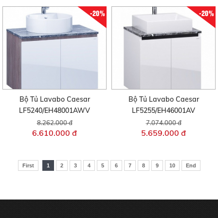
-20%
-20%
Bộ Tủ Lavabo Caesar
Bộ Tủ Lavabo Caesar
LF5240/EH48001AWV
LF5255/EH46001AV
8.262.000 đ
7.074.000 đ
6.610.000 đ
5.659.000 đ
First
1
2
3
4
5
6
7
8
9
10
End