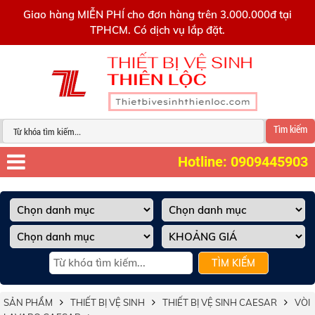
0909445903
Giao hàng MIỄN PHÍ cho đơn hàng trên 3.000.000đ tại
TPHCM. Có dịch vụ lắp đặt.
Tìm kiếm
Hotline: 0909445903
TÌM KIẾM
SẢN PHẨM
THIẾT BỊ VỆ SINH
THIẾT BỊ VỆ SINH CAESAR
VÒI