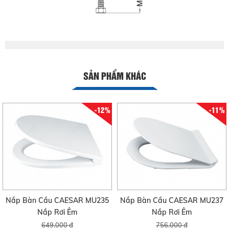
SẢN PHẨM KHÁC
-12%
-11%
Nắp Bàn Cầu CAESAR MU235
Nắp Bàn Cầu CAESAR MU237
Nắp Rơi Êm
Nắp Rơi Êm
649.000 đ
756.000 đ