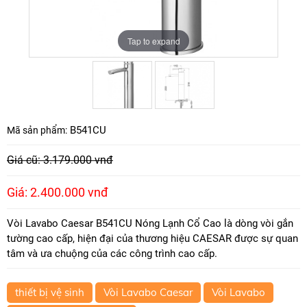
Tap to expand
Tap to expand
B541CU
Mã sản phẩm:
Giá cũ: 3.179.000 vnđ
Giá: 2.400.000 vnđ
Vòi Lavabo Caesar B541CU Nóng Lạnh Cổ Cao là dòng vòi gắn
tường cao cấp, hiện đại của thương hiệu CAESAR được sự quan
tâm và ưa chuộng của các công trình cao cấp.
thiết bị vệ sinh
Vòi Lavabo Caesar
Vòi Lavabo