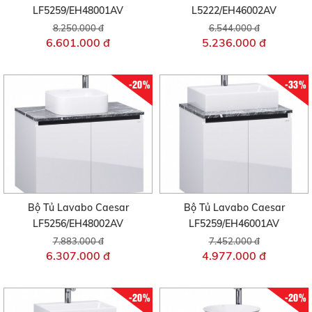
LF5259/EH48001AV
L5222/EH46002AV
8.250.000 đ
6.544.000 đ
6.601.000 đ
5.236.000 đ
-20%
-33%
Bộ Tủ Lavabo Caesar
Bộ Tủ Lavabo Caesar
LF5256/EH48002AV
LF5259/EH46001AV
7.883.000 đ
7.452.000 đ
6.307.000 đ
4.977.000 đ
-20%
-20%