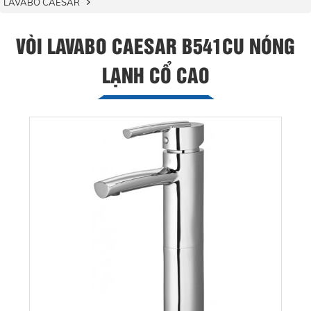
LAVABO CAESAR
VÒI LAVABO CAESAR B541CU NÓNG
LẠNH CỔ CAO