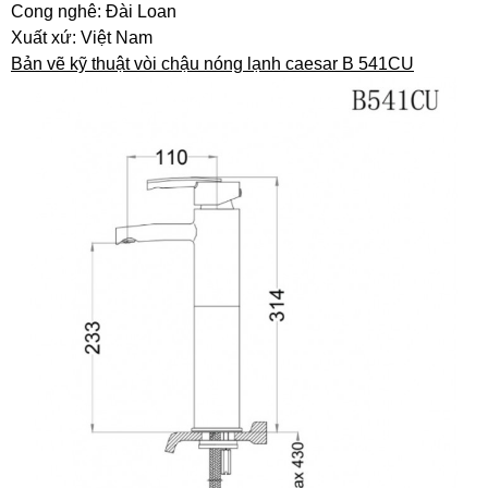
Cong nghê: Đài Loan
Xuất xứ: Việt Nam
Bản vẽ kỹ thuật vòi chậu nóng lạnh caesar B 541CU