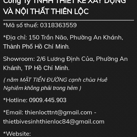
Công Ty TNHH THIẾT KẾ XÂY DỰNG
VÀ NỘI THẤT THIÊN LỘC
*Mã số thuế: 0318363559
*Địa chỉ: 150 Trần Não, Phường An Khánh,
Thành Phố Hồ Chí Minh
.
Showroom: 2/6 Lương Định Của, Phường An
Kh
ánh, TP Hồ Chí Minh.
( nằm MẶT TIỀN ĐƯỜNG cạnh chùa Huê
Nghiêm
)
không phải trong hẻm
*Hotline:
0909.445.903
*Email: thienlocttnt@gmail.com -
thietbivesinhthienloc84@gmail.com
*Website: