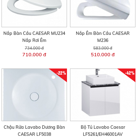
Nắp Bàn Cầu CAESAR MU234
Nắp Êm Bàn Cầu CAESAR
Nắp Rơi Êm
M236
734.000 đ
583.000 đ
710.000 đ
510.000 đ
-22%
-42%
Chậu Rửa Lavabo Dương Bàn
Bộ Tủ Lavabo Caesar
CAESAR LF5038
LF5261/EH46001AV