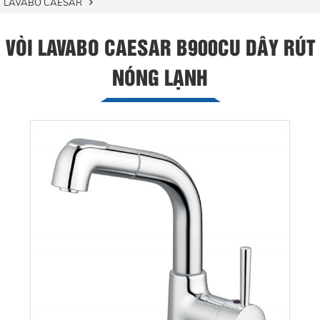
LAVABO CAESAR
VÒI LAVABO CAESAR B900CU DÂY RÚT
NÓNG LẠNH