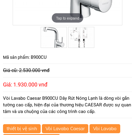
Tap to expand
Tap to expand
B900CU
Mã sản phẩm:
Giá cũ: 2.530.000 vnđ
Giá: 1.930.000 vnđ
Vòi Lavabo Caesar B900CU Dây Rút Nóng Lạnh là dòng vòi gắn
tường cao cấp, hiện đại của thương hiệu CAESAR được sự quan
tâm và ưa chuộng của các công trình cao cấp.
thiết bị vệ sinh
Vòi Lavabo Caesar
Vòi Lavabo