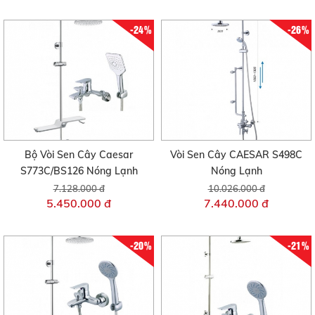
-24%
-26%
Bộ Vòi Sen Cây Caesar
Vòi Sen Cây CAESAR S498C
S773C/BS126 Nóng Lạnh
Nóng Lạnh
7.128.000 đ
10.026.000 đ
5.450.000 đ
7.440.000 đ
-20%
-21%