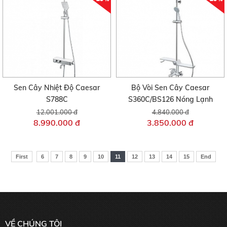
Sen Cây Nhiệt Độ Caesar
Bộ Vòi Sen Cây Caesar
S788C
S360C/BS126 Nóng Lạnh
12.001.000 đ
4.840.000 đ
8.990.000 đ
3.850.000 đ
First
6
7
8
9
10
11
12
13
14
15
End
VỀ CHÚNG TÔI