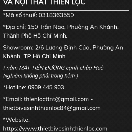
VÀ NỘI THẤT THIÊN LỘC
*Mã số thuế: 0318363559
*Địa chỉ: 150 Trần Não, Phường An Khánh,
Thành Phố Hồ Chí Minh
.
Showroom: 2/6 Lương Định Của, Phường An
Kh
ánh, TP Hồ Chí Minh.
( nằm MẶT TIỀN ĐƯỜNG cạnh chùa Huê
Nghiêm
)
không phải trong hẻm
*Hotline:
0909.445.903
*Email: thienlocttnt@gmail.com -
thietbivesinhthienloc84@gmail.com
*Website:
https://www.thietbivesinhthienloc.com