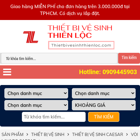
0909445903
Giao hàng MIỄN PHÍ cho đơn hàng trên 3.000.000đ tại
TPHCM. Có dịch vụ lắp đặt.
Tìm kiếm
Hotline: 0909445903
TÌM KIẾM
SẢN PHẨM
THIẾT BỊ VỆ SINH
THIẾT BỊ VỆ SINH CAESAR
VÒI