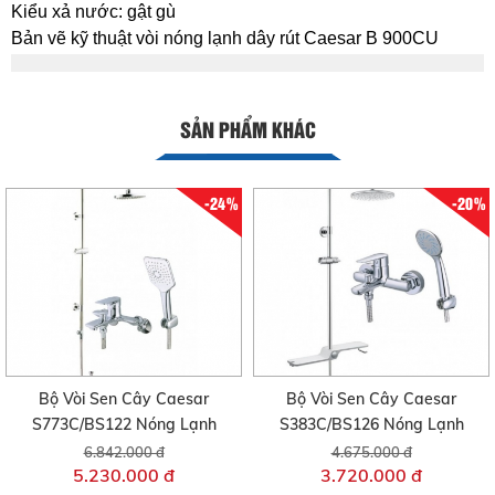
Kiểu xả nước: gật gù
Bản vẽ kỹ thuật vòi nóng lạnh dây rút Caesar B 900CU
SẢN PHẨM KHÁC
-24%
-20%
Bộ Vòi Sen Cây Caesar
Bộ Vòi Sen Cây Caesar
S773C/BS122 Nóng Lạnh
S383C/BS126 Nóng Lạnh
6.842.000 đ
4.675.000 đ
5.230.000 đ
3.720.000 đ