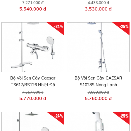
7.271.000 đ
4.433.000 đ
5.540.000 đ
3.530.000 đ
-24%
-25%
Bộ Vòi Sen Cây Caesar
Bộ Vòi Sen Cây CAESAR
TS617/BS126 Nhiệt Độ
S1028S Nóng Lạnh
7.557.000 đ
7.689.000 đ
5.770.000 đ
5.760.000 đ
-24%
-25%