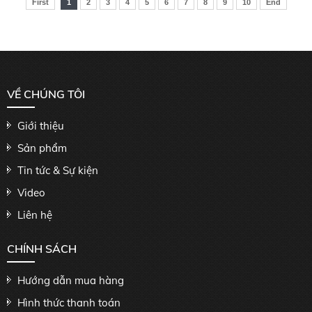
First
1
2
3
4
5
6
7
8
9
10
End
VỀ CHÚNG TÔI
Giới thiệu
Sản phẩm
Tin tức & Sự kiện
Video
Liên hệ
CHÍNH SÁCH
Hướng dẫn mua hàng
Hình thức thanh toán