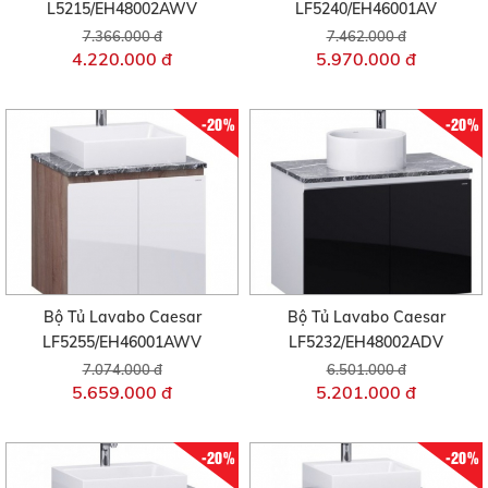
L5215/EH48002AWV
LF5240/EH46001AV
7.366.000 đ
7.462.000 đ
4.220.000 đ
5.970.000 đ
-20%
-20%
Bộ Tủ Lavabo Caesar
Bộ Tủ Lavabo Caesar
LF5255/EH46001AWV
LF5232/EH48002ADV
7.074.000 đ
6.501.000 đ
5.659.000 đ
5.201.000 đ
-20%
-20%