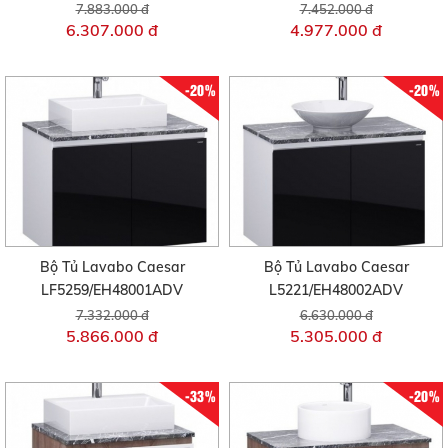
7.883.000 đ
7.452.000 đ
6.307.000 đ
4.977.000 đ
-20%
-20%
Bộ Tủ Lavabo Caesar
Bộ Tủ Lavabo Caesar
LF5259/EH48001ADV
L5221/EH48002ADV
7.332.000 đ
6.630.000 đ
5.866.000 đ
5.305.000 đ
-33%
-20%