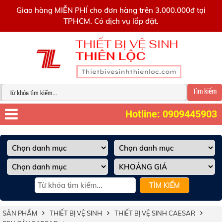
0909445903
Giao hàng MIỄN PHÍ cho đơn hàng trên 3.000.000đ tại
TPHCM. Có dịch vụ lắp đặt.
Tìm kiếm
Hotline: 0909445903
TÌM KIẾM
SẢN PHẨM
THIẾT BỊ VỆ SINH
THIẾT BỊ VỆ SINH CAESAR