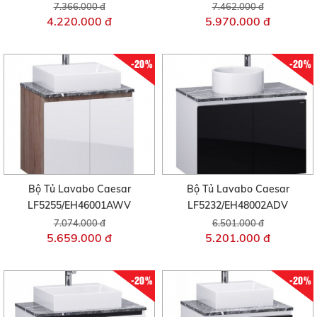
7.366.000 đ
7.462.000 đ
4.220.000 đ
5.970.000 đ
-20%
-20%
Bộ Tủ Lavabo Caesar
Bộ Tủ Lavabo Caesar
LF5255/EH46001AWV
LF5232/EH48002ADV
7.074.000 đ
6.501.000 đ
5.659.000 đ
5.201.000 đ
-20%
-20%