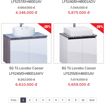
LF5257/EH46001AV
LF5240/EH48001ADV
6.664.000 đ
7.344.000 đ
4.346.000 đ
5.875.000 đ
-20%
-20%
Bộ Tủ Lavabo Caesar
Bộ Tủ Lavabo Caesar
LF5240/EH48001AWV
LF5255/EH46001AV
8.262.000 đ
7.074.000 đ
6.610.000 đ
5.659.000 đ
First
1
2
3
4
5
6
7
8
9
10
End