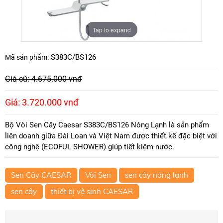
Tap to expand
S383C/BS126
Mã sản phẩm:
Giá cũ: 4.675.000 vnđ
Giá: 3.720.000 vnđ
Bộ Vòi Sen Cây Caesar S383C/BS126 Nóng Lạnh là sản phẩm
liên doanh giữa Đài Loan và Việt Nam được thiết kế đặc biệt với
công nghệ (ECOFUL SHOWER) giúp tiết kiệm nước.
Sen Cây CAESAR
Vòi Sen
sen cây nóng lạnh
sen cây
thiết bị vệ sinh CAESAR