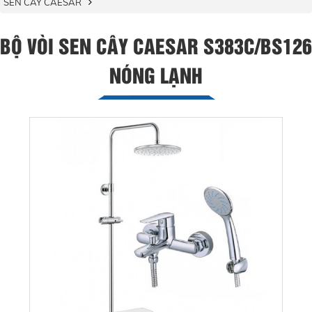
SEN CÂY CAESAR
BỘ VÒI SEN CÂY CAESAR S383C/BS126
NÓNG LẠNH