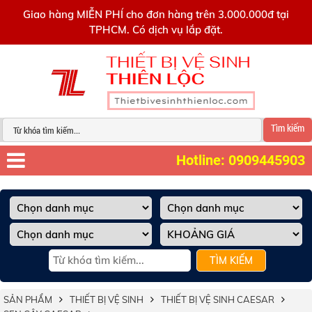
0909445903
Giao hàng MIỄN PHÍ cho đơn hàng trên 3.000.000đ tại
TPHCM. Có dịch vụ lắp đặt.
Tìm kiếm
Hotline: 0909445903
TÌM KIẾM
SẢN PHẨM
THIẾT BỊ VỆ SINH
THIẾT BỊ VỆ SINH CAESAR