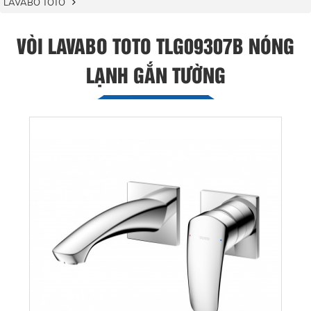
LAVABO TOTO
VÒI LAVABO TOTO TLG09307B NÓNG
LẠNH GẮN TƯỜNG