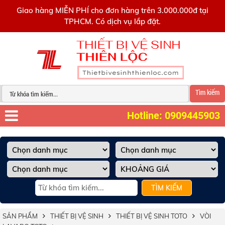
0909445903
Giao hàng MIỄN PHÍ cho đơn hàng trên 3.000.000đ tại
TPHCM. Có dịch vụ lắp đặt.
Tìm kiếm
Hotline: 0909445903
TÌM KIẾM
SẢN PHẨM
THIẾT BỊ VỆ SINH
THIẾT BỊ VỆ SINH TOTO
VÒI