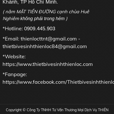
Kh
ánh, TP Hồ Chí Minh.
( nằm MẶT TIỀN ĐƯỜNG cạnh chùa Huê
Nghiêm
)
không phải trong hẻm
*Hotline:
0909.445.903
*Email: thienlocttnt@gmail.com -
thietbivesinhthienloc84@gmail.com
*Website:
https://www.thietbivesinhthienloc.com
*Fanpage:
https://www.facebook.com/Thietbivesinhthienl
Copyright © Công Ty TNHH Tư Vấn Thương Mại Dịch Vụ THIÊN