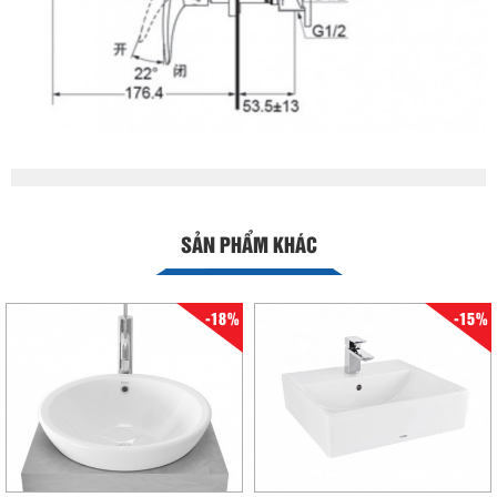
SẢN PHẨM KHÁC
-18%
-15%