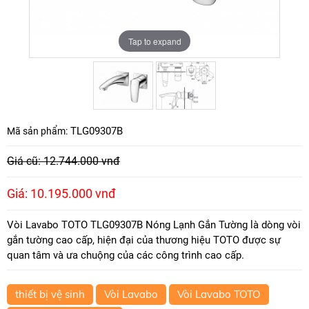
Tap to expand
Tap to expand
TLG09307B
Mã sản phẩm:
Giá cũ: 12.744.000 vnđ
Giá: 10.195.000 vnđ
Vòi Lavabo TOTO TLG09307B Nóng Lạnh Gắn Tường là dòng vòi
gắn tường cao cấp, hiện đại của thương hiệu TOTO được sự
quan tâm và ưa chuộng của các công trình cao cấp.
thiết bị vệ sinh
Vòi Lavabo
Vòi Lavabo TOTO