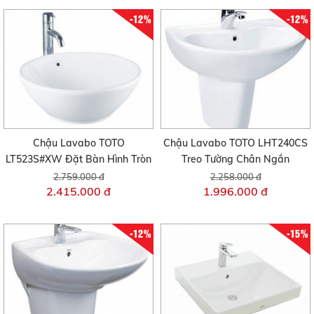
-12%
-12%
Chậu Lavabo TOTO
Chậu Lavabo TOTO LHT240CS
LT523S#XW Đặt Bàn Hình Tròn
Treo Tường Chân Ngắn
2.759.000 đ
2.258.000 đ
2.415.000 đ
1.996.000 đ
-12%
-15%