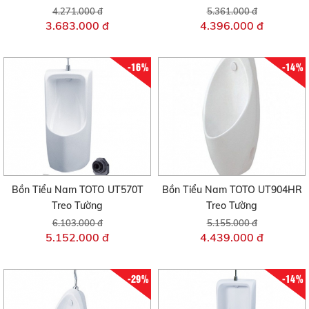
4.271.000 đ
5.361.000 đ
3.683.000 đ
4.396.000 đ
-16%
-14%
Bồn Tiểu Nam TOTO UT570T
Bồn Tiểu Nam TOTO UT904HR
Treo Tường
Treo Tường
6.103.000 đ
5.155.000 đ
5.152.000 đ
4.439.000 đ
-29%
-14%