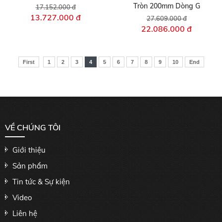
Tròn 200mm Dòng G
17.152.000 đ
13.727.000 đ
27.609.000 đ
22.086.000 đ
First
1
2
3
4
5
6
7
8
9
10
End
VỀ CHÚNG TÔI
Giới thiệu
Sản phẩm
Tin tức & Sự kiện
Video
Liên hệ