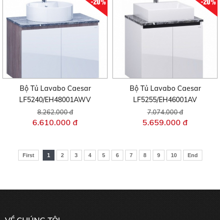
-20%
-20%
Bộ Tủ Lavabo Caesar
Bộ Tủ Lavabo Caesar
LF5240/EH48001AWV
LF5255/EH46001AV
8.262.000 đ
7.074.000 đ
6.610.000 đ
5.659.000 đ
First
1
2
3
4
5
6
7
8
9
10
End