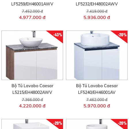
LF5259/EH46001AWV
LF5232/EH48002AWV
7.452.000 đ
7.419.000 đ
4.977.000 đ
5.936.000 đ
-43%
-20%
Bộ Tủ Lavabo Caesar
Bộ Tủ Lavabo Caesar
L5215/EH48002AWV
LF5240/EH46001AV
7.366.000 đ
7.462.000 đ
4.220.000 đ
5.970.000 đ
-20%
-20%