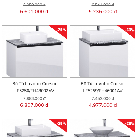
8.250.000 đ
6.544.000 đ
6.601.000 đ
5.236.000 đ
-20%
-33%
Bộ Tủ Lavabo Caesar
Bộ Tủ Lavabo Caesar
LF5256/EH48002AV
LF5259/EH46001AV
7.883.000 đ
7.452.000 đ
6.307.000 đ
4.977.000 đ
-20%
-20%