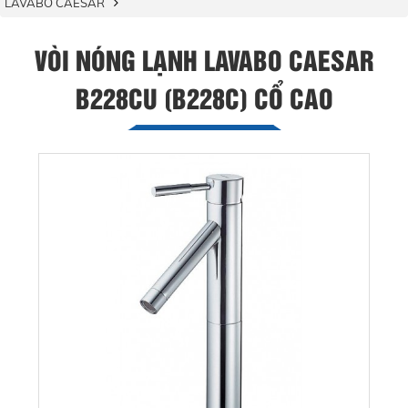
LAVABO CAESAR
VÒI NÓNG LẠNH LAVABO CAESAR
B228CU (B228C) CỔ CAO