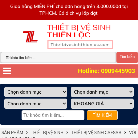
0909445903
Giao hàng MIỄN PHÍ cho đơn hàng trên 3.000.000đ tại
TPHCM. Có dịch vụ lắp đặt.
Tìm kiếm
Hotline: 0909445903
TÌM KIẾM
SẢN PHẨM
THIẾT BỊ VỆ SINH
THIẾT BỊ VỆ SINH CAESAR
VÒI