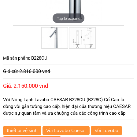
Tap to expand
Tap to expand
B228CU
Mã sản phẩm:
Giá cũ: 2.816.000 vnđ
Giá: 2.150.000 vnđ
Vòi Nóng Lạnh Lavabo CAESAR B228CU (B228C) Cổ Cao là
dòng vòi gắn tường cao cấp, hiện đại của thương hiệu CAESAR
được sự quan tâm và ưa chuộng của các công trình cao cấp.
thiết bị vệ sinh
Vòi Lavabo Caesar
Vòi Lavabo