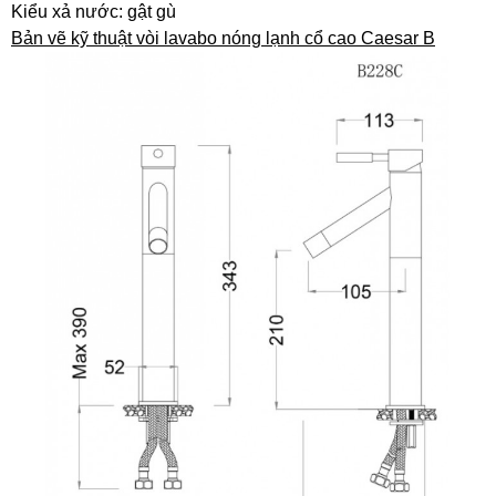
Kiểu xả nước: gật gù
Bản vẽ kỹ thuật vòi lavabo nóng lạnh cổ cao Caesar B