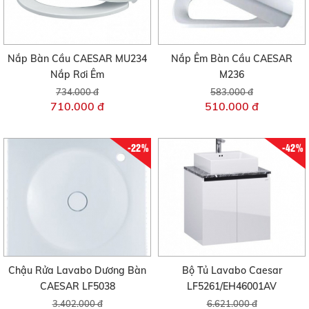
Nắp Bàn Cầu CAESAR MU234
Nắp Êm Bàn Cầu CAESAR
Nắp Rơi Êm
M236
734.000 đ
583.000 đ
710.000 đ
510.000 đ
-22%
-42%
Chậu Rửa Lavabo Dương Bàn
Bộ Tủ Lavabo Caesar
CAESAR LF5038
LF5261/EH46001AV
3.402.000 đ
6.621.000 đ