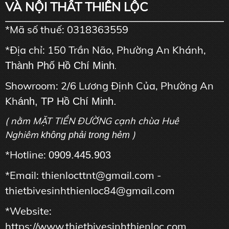
VÀ NỘI THẤT THIÊN LỘC
*Mã số thuế: 0318363559
*Địa chỉ: 150 Trần Não, Phường An Khánh,
Thành Phố Hồ Chí Minh
.
Showroom: 2/6 Lương Định Của, Phường An
Kh
ánh, TP Hồ Chí Minh.
( nằm MẶT TIỀN ĐƯỜNG cạnh chùa Huê
Nghiêm
)
không phải trong hẻm
*Hotline:
0909.445.903
*Email: thienlocttnt@gmail.com -
thietbivesinhthienloc84@gmail.com
*Website:
https://www.thietbivesinhthienloc.com