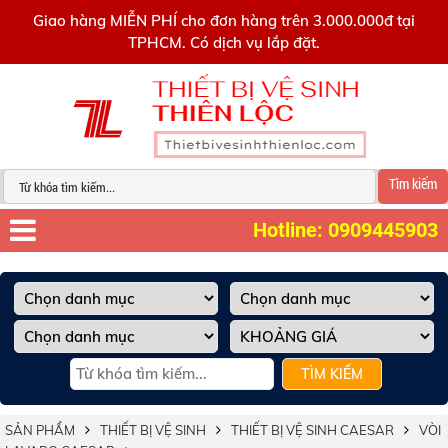
0909445903
Giao hàng MIỄN PHÍ cho đơn hàng trên 3.000.000đ tại
TPHCM. Có dịch vụ lắp đặt.
Tìm kiếm
Hotline: 0909445903
TÌM KIẾM
SẢN PHẨM
THIẾT BỊ VỆ SINH
THIẾT BỊ VỆ SINH CAESAR
VÒI