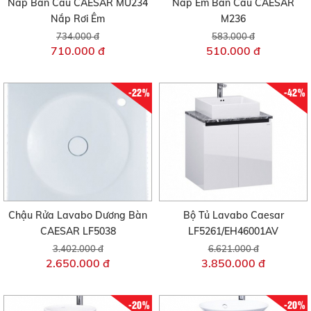
Nắp Bàn Cầu CAESAR MU234
Nắp Êm Bàn Cầu CAESAR
Nắp Rơi Êm
M236
734.000 đ
583.000 đ
710.000 đ
510.000 đ
-22%
-42%
Chậu Rửa Lavabo Dương Bàn
Bộ Tủ Lavabo Caesar
CAESAR LF5038
LF5261/EH46001AV
3.402.000 đ
6.621.000 đ
2.650.000 đ
3.850.000 đ
-20%
-20%