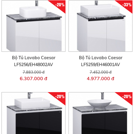
-20%
-33%
Bộ Tủ Lavabo Caesar
Bộ Tủ Lavabo Caesar
LF5256/EH48002AV
LF5259/EH46001AV
7.883.000 đ
7.452.000 đ
6.307.000 đ
4.977.000 đ
-20%
-20%