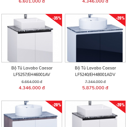
6.601.000 đ
4.346.000 đ
-35%
-20%
Bộ Tủ Lavabo Caesar
Bộ Tủ Lavabo Caesar
LF5257/EH46001AV
LF5240/EH48001ADV
6.664.000 đ
7.344.000 đ
4.346.000 đ
5.875.000 đ
-20%
-20%