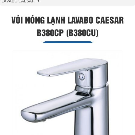
LAVABO CAESAR
VÒI NÓNG LẠNH LAVABO CAESAR
B380CP (B380CU)