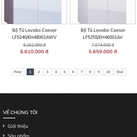
Bộ Tủ Lavabo Caesar
Bộ Tủ Lavabo Caesar
LF5240/EH48001AWV
LF5255/EH46001AV
8.262.000 đ
7.074.000 đ
6.610.000 đ
5.659.000 đ
First
1
2
3
4
5
6
7
8
9
10
End
VỀ CHÚNG TÔI
Giới thiệu
Sản phẩm