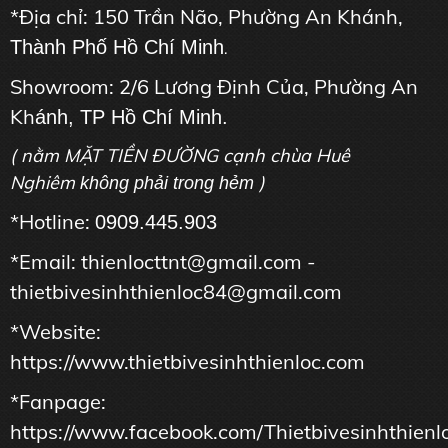
*Địa chỉ: 150 Trần Não, Phường An Khánh,
Thành Phố Hồ Chí Minh
.
Showroom: 2/6 Lương Định Của, Phường An
Kh
ánh, TP Hồ Chí Minh.
( nằm MẶT TIỀN ĐƯỜNG cạnh chùa Huê
Nghiêm
)
không phải trong hẻm
*Hotline:
0909.445.903
*Email: thienlocttnt@gmail.com -
thietbivesinhthienloc84@gmail.com
*Website:
https://www.thietbivesinhthienloc.com
*Fanpage:
https://www.facebook.com/Thietbivesinhthienl