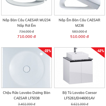
Nắp Bàn Cầu CAESAR MU234
Nắp Êm Bàn Cầu CAESAR
Nắp Rơi Êm
M236
734.000 đ
583.000 đ
710.000 đ
510.000 đ
-22%
-42%
Chậu Rửa Lavabo Dương Bàn
Bộ Tủ Lavabo Caesar
CAESAR LF5038
LF5261/EH46001AV
3.402.000 đ
6.621.000 đ