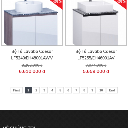
-20%
-20%
Bộ Tủ Lavabo Caesar
Bộ Tủ Lavabo Caesar
LF5240/EH48001AWV
LF5255/EH46001AV
8.262.000 đ
7.074.000 đ
6.610.000 đ
5.659.000 đ
First
1
2
3
4
5
6
7
8
9
10
End