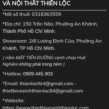
VÀ NỘI THẤT THIÊN LỘC
*Mã số thuế: 0318363559
*Địa chỉ: 150 Trần Não, Phường An Khánh,
Thành Phố Hồ Chí Minh
.
Showroom: 2/6 Lương Định Của, Phường An
Kh
ánh, TP Hồ Chí Minh.
( nằm MẶT TIỀN ĐƯỜNG cạnh chùa Huê
Nghiêm
)
không phải trong hẻm
*Hotline:
0909.445.903
*Email: thienlocttnt@gmail.com -
thietbivesinhthienloc84@gmail.com
*Website:
https://www.thietbivesinhthienloc.com