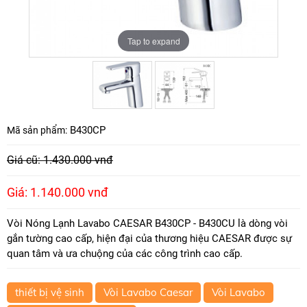
Tap to expand
Tap to expand
B430CP
Mã sản phẩm:
Giá cũ: 1.430.000 vnđ
Giá: 1.140.000 vnđ
Vòi Nóng Lạnh Lavabo CAESAR B430CP - B430CU là dòng vòi
gắn tường cao cấp, hiện đại của thương hiệu CAESAR được sự
quan tâm và ưa chuộng của các công trình cao cấp.
thiết bị vệ sinh
Vòi Lavabo Caesar
Vòi Lavabo