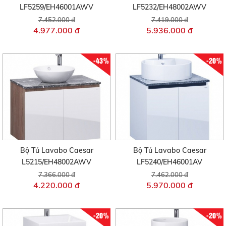
LF5259/EH46001AWV
LF5232/EH48002AWV
7.452.000 đ
7.419.000 đ
4.977.000 đ
5.936.000 đ
-43%
-20%
Bộ Tủ Lavabo Caesar
Bộ Tủ Lavabo Caesar
L5215/EH48002AWV
LF5240/EH46001AV
7.366.000 đ
7.462.000 đ
4.220.000 đ
5.970.000 đ
-20%
-20%