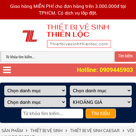
0909445903
Giao hàng MIỄN PHÍ cho đơn hàng trên 3.000.000đ tại
TPHCM. Có dịch vụ lắp đặt.
Tìm kiếm
Hotline: 0909445903
TÌM KIẾM
SẢN PHẨM
THIẾT BỊ VỆ SINH
THIẾT BỊ VỆ SINH CAESAR
VÒI