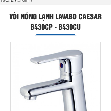
LAVABO CAESAR
VÒI NÓNG LẠNH LAVABO CAESAR
B430CP - B430CU