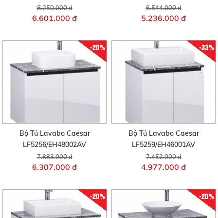
8.250.000 đ
6.544.000 đ
6.601.000 đ
5.236.000 đ
-20%
-33%
Bộ Tủ Lavabo Caesar
Bộ Tủ Lavabo Caesar
LF5256/EH48002AV
LF5259/EH46001AV
7.883.000 đ
7.452.000 đ
6.307.000 đ
4.977.000 đ
-20%
-20%