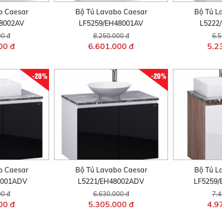
o Caesar
Bộ Tủ Lavabo Caesar
Bộ Tủ L
48002AV
LF5259/EH48001AV
L5222
00 đ
8.250.000 đ
6.5
00 đ
6.601.000 đ
5.2
-20%
-20%
o Caesar
Bộ Tủ Lavabo Caesar
Bộ Tủ L
8001ADV
L5221/EH48002ADV
LF5259
00 đ
6.630.000 đ
7.4
00 đ
5.305.000 đ
4.9