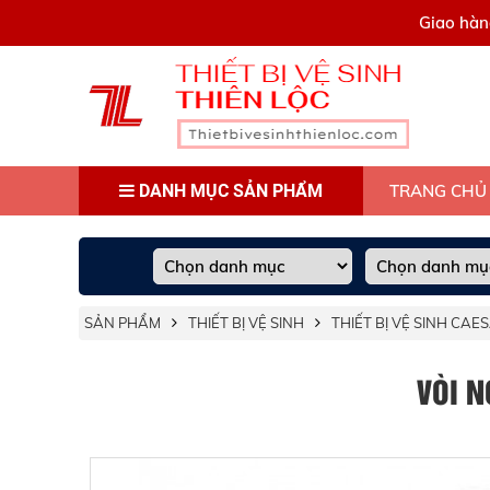
0909445903
Giao hàn
DANH MỤC SẢN PHẨM
TRANG CHỦ
SẢN PHẨM
THIẾT BỊ VỆ SINH
THIẾT BỊ VỆ SINH CAE
VÒI 