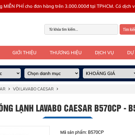
g MIỄN PHÍ cho đơn hàng trên 3.000.000đ tại TPHCM. Có dịch vụ
Tìm ki
GIỚI THIỆU
THƯƠNG HIỆU
DỊCH VỤ
DỰ
SAR
VÒI LAVABO CAESAR
NÓNG LẠNH LAVABO CAESAR B570CP - B
B570CP
Mã sản phẩm: