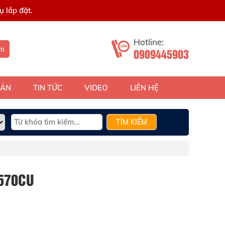
 lắp đặt.
Hotline:
ếm
0909445903
 ÁN
TIN TỨC
VIDEO
LIÊN HỆ
TÌM KIẾM
570CU