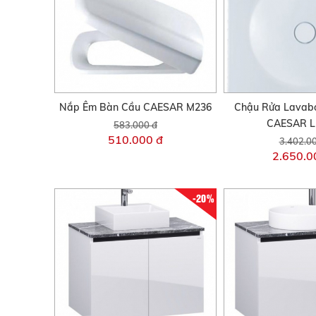
Nắp Êm Bàn Cầu CAESAR M236
Chậu Rửa Lavab
CAESAR L
583.000 đ
510.000 đ
3.402.0
2.650.0
-20%