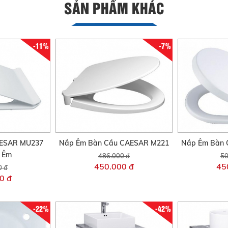
SẢN PHẨM KHÁC
-11%
-7%
AESAR MU237
Nắp Êm Bàn Cầu CAESAR M221
Nắp Êm Bàn 
i Êm
486.000 đ
50
450.000 đ
45
0 đ
0 đ
-22%
-42%