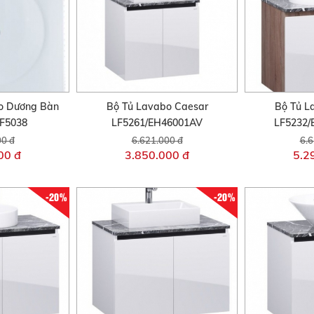
o Dương Bàn
Bộ Tủ Lavabo Caesar
Bộ Tủ L
F5038
LF5261/EH46001AV
LF5232
00 đ
6.621.000 đ
6.6
00 đ
3.850.000 đ
5.2
-20%
-20%