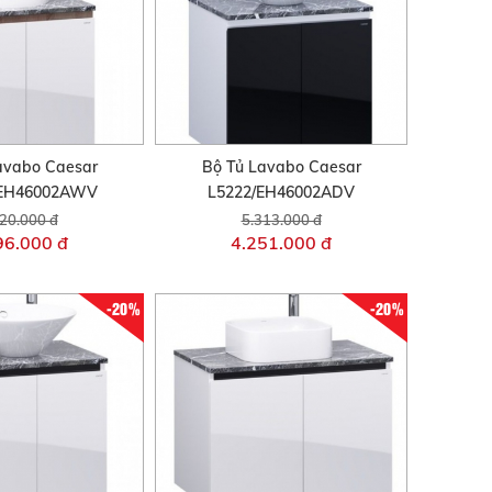
avabo Caesar
Bộ Tủ Lavabo Caesar
/EH46002AWV
L5222/EH46002ADV
20.000 đ
5.313.000 đ
96.000 đ
4.251.000 đ
-20%
-20%