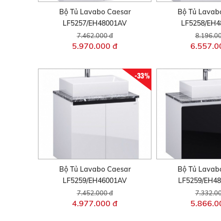
Bộ Tủ Lavabo Caesar
Bộ Tủ Lavab
LF5257/EH48001AV
LF5258/EH
7.462.000 đ
8.196.0
5.970.000 đ
6.557.0
-33%
Bộ Tủ Lavabo Caesar
Bộ Tủ Lavab
LF5259/EH46001AV
LF5259/EH4
7.452.000 đ
7.332.0
4.977.000 đ
5.866.0