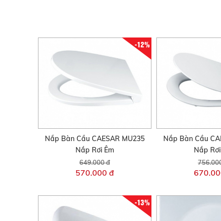
-12%
Nắp Bàn Cầu CAESAR MU235
Nắp Bàn Cầu C
Nắp Rơi Êm
Nắp Rơ
649.000 đ
756.00
570.000 đ
670.00
-13%