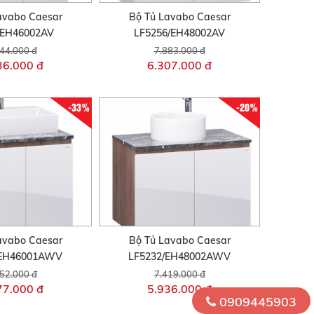
avabo Caesar
Bộ Tủ Lavabo Caesar
/EH46002AV
LF5256/EH48002AV
44.000 đ
7.883.000 đ
36.000 đ
6.307.000 đ
-33%
-20%
avabo Caesar
Bộ Tủ Lavabo Caesar
/EH46001AWV
LF5232/EH48002AWV
52.000 đ
7.419.000 đ
77.000 đ
5.936.000 đ
0909445903