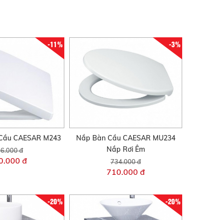
-11%
-3%
Cầu CAESAR M243
Nắp Bàn Cầu CAESAR MU234
Nắp Rơi Êm
6.000 đ
0.000 đ
734.000 đ
710.000 đ
-20%
-20%