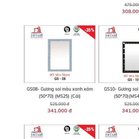
475.00
308.00
-35%
GS08- Gương soi màu xanh xám
GS10- Gương soi
(50*70) (MS25) (Cái)
(50*70)(MS4
525.000 đ
525.00
341.000 đ
341.00
-35%