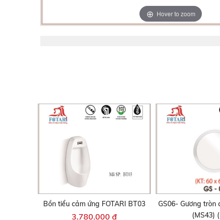
Hover to zoom
Bồn tiểu cảm ứng FOTARI BT03
GS06- Gương tròn c
(MS43) (
3.780.000 đ