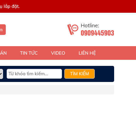
 lắp đặt.
Hotline:
ếm
0909445903
 ÁN
TIN TỨC
VIDEO
LIÊN HỆ
TÌM KIẾM