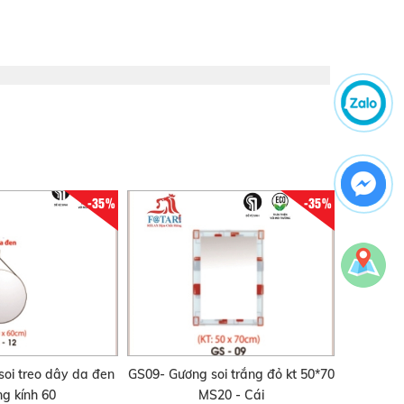
-35%
-35%
oi treo dây da đen
GS09- Gương soi trắng đỏ kt 50*70
g kính 60
MS20 - Cái