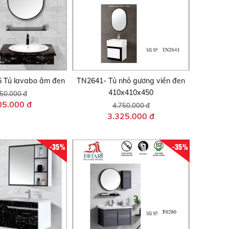
6 Tủ lavabo âm đen
TN2641- Tủ nhỏ gương viền đen
410x410x450
50.000 đ
05.000 đ
4.750.000 đ
3.325.000 đ
-35%
-35%