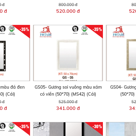
0 đ
800.000 đ
80
0 đ
520.000 đ
52
-35%
-35%
 màu đá đen
GS05- Gương soi vuông màu xám
GS04- Gương
0) (Cái)
có viền (50*70) (MS42) (Cái)
(50*70)
0 đ
525.000 đ
52
0 đ
341.000 đ
34
-35%
-30%