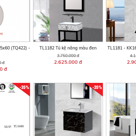
5x60 (TQ422) -
TL1182 Tủ kệ nâng màu đen
TL1181 - KK1
3.750.000 đ
4.1
2.625.000 đ
2.9
0 đ
0 đ
-35%
-35%