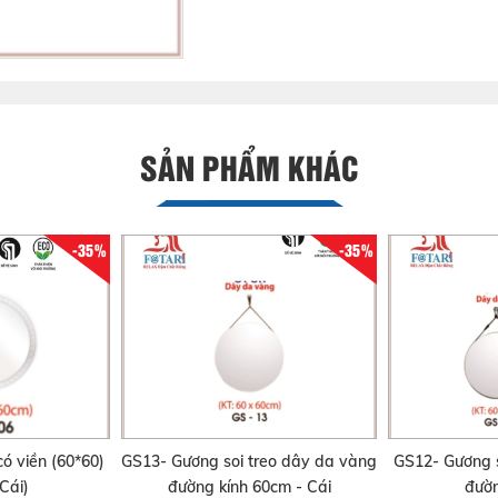
SẢN PHẨM KHÁC
-35%
-35%
ó viền (60*60)
GS13- Gương soi treo dây da vàng
GS12- Gương s
Cái)
đường kính 60cm - Cái
đườn