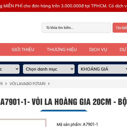
g MIỄN PHÍ cho đơn hàng trên 3.000.000đ tại TPHCM. Có dịch vụ
Tìm ki
GIỚI THIỆU
THƯƠNG HIỆU
DỊCH VỤ
DỰ
RI
VÒI LAVABO FOTARI
A7901-1- VÒI LA HOÀNG GIA 20CM - BỘ
A7901-1
Mã sản phẩm: