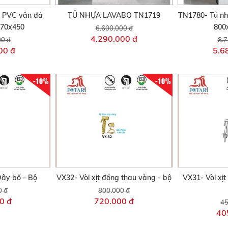
 PVC vân đá
TỦ NHỰA LAVABO TN1719
TN1780- Tủ n
470x450
800
6.600.000 đ
4.290.000 đ
00 đ
8.7
00 đ
5.6
-10%
-10%
Dây bố - Bộ
VX32- Vòi xịt đồng thau vàng - bộ
VX31- Vòi xịt
0 đ
800.000 đ
0 đ
720.000 đ
45
40