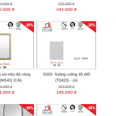
0.000 đ
525.000 đ
0.000 đ
341.000 đ
-35%
-35%
 soi màu đá vàng
GS03- Gương vuông 45 x60
 (MS41) (CÁI)
(TQ423) - cái
5.000 đ
300.000 đ
1.000 đ
195.000 đ
-30%
-30%