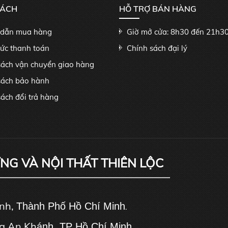
SÁCH
HỖ TRỢ BÁN HÀNG
dẫn mua hàng
Giờ mở cửa: 8h30 đến 21h3
hức thanh toán
Chính sách đại lý
sách vận chuyển giao hàng
sách bảo hành
ách đổi trả hàng
ỰNG VÀ NỘI THẤT THIÊN LỘC
ánh,
Thành Phố Hồ Chí Minh
.
g An Kh
ánh, TP Hồ Chí Minh.