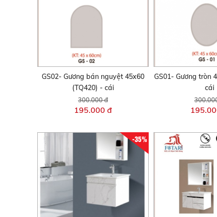
GS02- Gương bán nguyệt 45x60
GS01- Gương tròn 4
(TQ420) - cái
cái
300.000 đ
300.00
195.000 đ
195.00
-35%