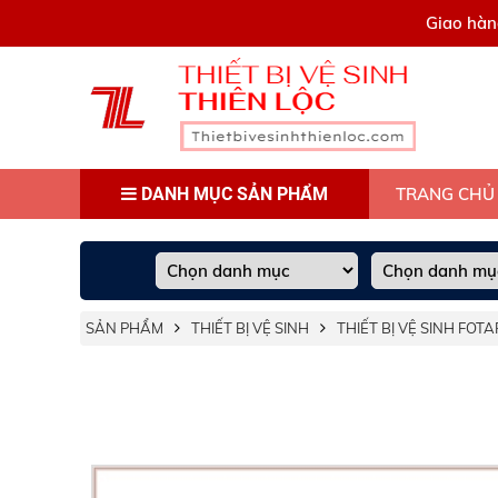
0909445903
Giao hàn
DANH MỤC SẢN PHẨM
TRANG CHỦ
SẢN PHẨM
THIẾT BỊ VỆ SINH
THIẾT BỊ VỆ SINH FOTA