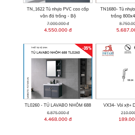
TN_1622 Tủ nhựa PVC cao cấp
TN1680- Tủ nhựa
vân đá trắng - Bộ
trắng 800x
7.000.000 đ
8.750.0
4.550.000 đ
5.687.0
-35%
TL0260 - TỦ LAVABO NHÔM 688
VX34- Vòi xịt+ 
6.875.000 đ
210.00
4.468.000 đ
189.00