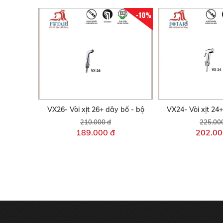
-10%
VX26- Vòi xịt 26+ dây bố - bộ
VX24- Vòi xịt 24
210.000 đ
225.00
189.000 đ
202.00