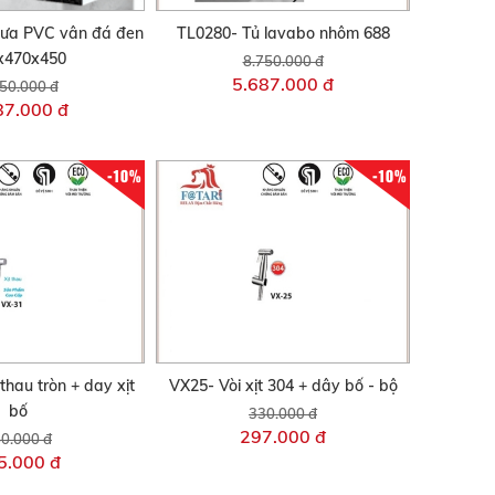
hưa PVC vân đá đen
TL0280- Tủ lavabo nhôm 688
x470x450
8.750.000 đ
5.687.000 đ
50.000 đ
87.000 đ
-10%
-10%
 thau tròn + day xịt
VX25- Vòi xịt 304 + dây bố - bộ
bố
330.000 đ
297.000 đ
0.000 đ
5.000 đ