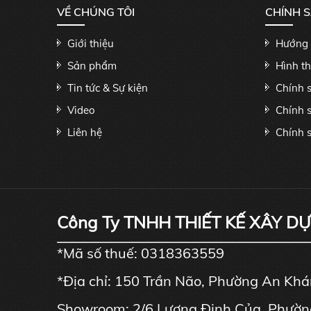
VỀ CHÚNG TÔI
CHÍNH 
Giới thiệu
Hướng 
Sản phẩm
Hình t
Tin tức & Sự kiện
Chính 
Video
Chính 
Liên hệ
Chính s
Công Ty TNHH THIẾT KẾ XÂY D
*Mã số thuế: 0318363559
*Địa chỉ: 150 Trần Não, Phường An Kh
Showroom: 2/6 Lương Định Của, Phườn