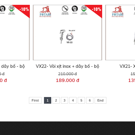
-10%
-10%
+ dây bố - bộ
VX22- Vòi xịt inox + dây bố - bộ
VX21- X
0 đ
210.000 đ
15
0 đ
189.000 đ
13
First
1
2
3
4
5
6
End