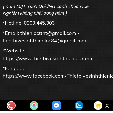
( nằm MẶT TIỀN ĐƯỜNG cạnh chùa Huê
Nghiêm
)
không phải trong hẻm
*Hotline:
0909.445.903
*Email: thienlocttnt@gmail.com -
thietbivesinhthienloc84@gmail.com
*Website:
https://www.thietbivesinhthienloc.com
*Fanpage:
https://www.facebook.com/Thietbivesinhthienl
Copyright © Công Ty TNHH Tư Vấn Thương Mại Dịch Vụ THIÊN
(0)
LỘC