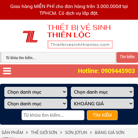
0909445903
Giao hàng MIỄN PHÍ cho đơn hàng trên 3.000.000đ tại
TPHCM. Có dịch vụ lắp đặt.
Tìm kiếm
Hotline: 0909445903
TÌM KIẾM
SẢN PHẨM
THẾ GIỚI SƠN
SƠN JOTUN
BẢNG GIÁ SƠN