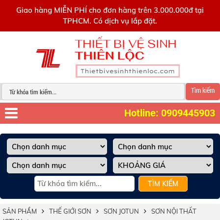
0909445903
Giao hàng MIỄN PHÍ cho đơn hàng trên 3.000.000đ tại
TPHCM. Có dịch vụ lắp đặt.
Tìm kiếm
Hotline: 0909445903
TÌM KIẾM
SẢN PHẨM
THẾ GIỚI SƠN
SƠN JOTUN
SƠN NỘI THẤT