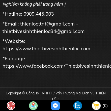
Nghiêm
)
không phải trong hẻm
*Hotline:
0909.445.903
*Email: thienlocttnt@gmail.com -
thietbivesinhthienloc84@gmail.com
*Website:
https://www.thietbivesinhthienloc.com
*Fanpage:
https://www.facebook.com/Thietbivesinhthienl
Copyright © Công Ty TNHH Tư Vấn Thương Mại Dịch Vụ THIÊN
LỘC
Online: 24 | Tổng truy cập: 16966587
(0)