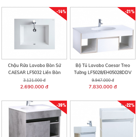
-14%
-21%
Chậu Rửa Lavabo Bàn Sứ
Bộ Tủ Lavabo Caesar Treo
CAESAR LF5032 Liền Bàn
Tường LF5028/EH05028DDV
3.121.000 đ
9.947.000 đ
2.690.000 đ
7.830.000 đ
-39%
-22%