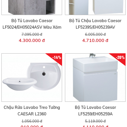
Bộ Tủ Lavabo Caesar
Bộ Tủ Chậu Lavabo Caesar
LF5024/EH05024ASV Màu Xám
LF5239S/EH05239AV
7.095.000 đ
6.005.000 đ
4.300.000 đ
4.710.000 đ
-14%
-20%
Chậu Rửa Lavabo Treo Tường
Bộ Tủ Lavabo Caesar
CAESAR L2360
LF5259/EH05259A
1.056.000 đ
5.119.000 đ