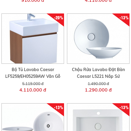
910.000 đ
4.110.000 đ
-20%
-13%
Bộ Tủ Lavabo Caesar
Chậu Rửa Lavabo Đặt Bàn
LF5259/EH05259AW Vân Gỗ
Caesar L5221 Nắp Sứ
5.119.000 đ
1.490.000 đ
4.110.000 đ
1.290.000 đ
-13%
-13%