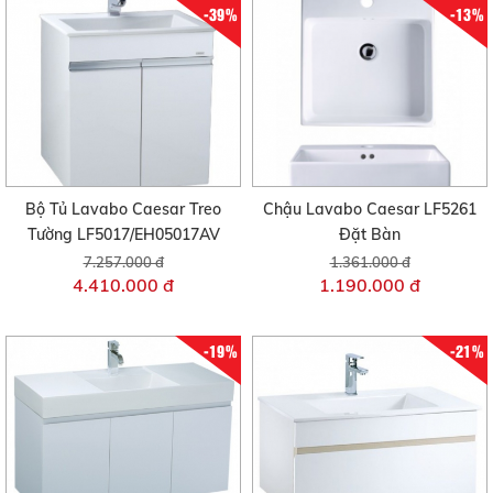
-39%
-13%
Bộ Tủ Lavabo Caesar Treo
Chậu Lavabo Caesar LF5261
Tường LF5017/EH05017AV
Đặt Bàn
7.257.000 đ
1.361.000 đ
4.410.000 đ
1.190.000 đ
-19%
-21%