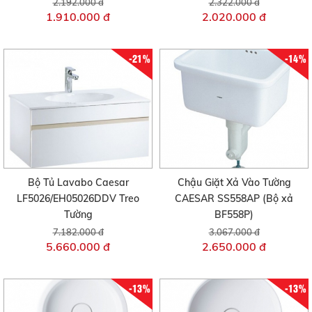
2.192.000 đ
2.322.000 đ
1.910.000 đ
2.020.000 đ
-21%
-14%
Bộ Tủ Lavabo Caesar
Chậu Giặt Xả Vào Tường
LF5026/EH05026DDV Treo
CAESAR SS558AP (Bộ xả
Tường
BF558P)
7.182.000 đ
3.067.000 đ
5.660.000 đ
2.650.000 đ
-13%
-13%