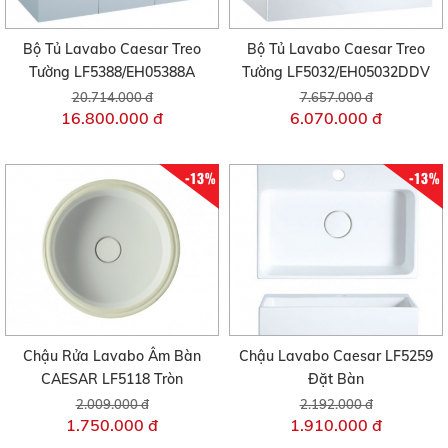
Bộ Tủ Lavabo Caesar Treo
Bộ Tủ Lavabo Caesar Treo
Tường LF5388/EH05388A
Tường LF5032/EH05032DDV
20.714.000 đ
7.657.000 đ
16.800.000 đ
6.070.000 đ
-13%
-13%
Chậu Rửa Lavabo Âm Bàn
Chậu Lavabo Caesar LF5259
CAESAR LF5118 Tròn
Đặt Bàn
2.009.000 đ
2.192.000 đ
1.750.000 đ
1.910.000 đ