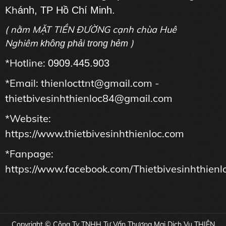
Kh
ánh, TP Hồ Chí Minh.
( nằm MẶT TIỀN ĐƯỜNG cạnh chùa Huê
Nghiêm
)
không phải trong hẻm
*Hotline:
0909.445.903
*Email: thienlocttnt@gmail.com -
thietbivesinhthienloc84@gmail.com
*Website:
https://www.thietbivesinhthienloc.com
*Fanpage:
https://www.facebook.com/Thietbivesinhthienl
Copyright © Công Ty TNHH Tư Vấn Thương Mại Dịch Vụ THIÊN