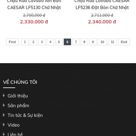
Chậu Rửa Lavabo Âm Bàn
Chậu Rửa Lavabo CAESAR
CAESAR LF5130 Chữ Nhật
LF5236 Đặt Bàn Chữ Nhật
2.700.000 đ
2.711.000 đ
2.330.000 đ
2.340.000 đ
First
1
2
3
4
5
6
7
8
9
10
11
End
VỀ CHÚNG TÔI
Giới thiệu
Sản phẩm
Tin tức & Sự kiện
Video
Liên hệ