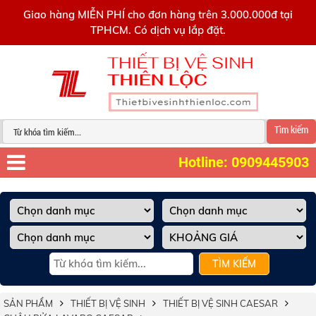
0909445903
Giao hàng MIỄN PHÍ cho đơn hàng trên 3.000.000đ tại
TPHCM. Có dịch vụ lắp đặt.
Tìm kiếm
Hotline: 0909445903
TÌM KIẾM
SẢN PHẨM
THIẾT BỊ VỆ SINH
THIẾT BỊ VỆ SINH CAESAR