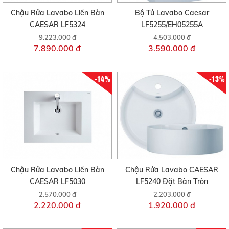
Chậu Rửa Lavabo Liền Bàn
Bộ Tủ Lavabo Caesar
CAESAR LF5324
LF5255/EH05255A
9.223.000 đ
4.503.000 đ
7.890.000 đ
3.590.000 đ
-14%
-13%
Chậu Rửa Lavabo Liền Bàn
Chậu Rửa Lavabo CAESAR
CAESAR LF5030
LF5240 Đặt Bàn Tròn
2.570.000 đ
2.203.000 đ
2.220.000 đ
1.920.000 đ