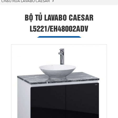
CHẬU RỬA LAVABO CAESAR
BỘ TỦ LAVABO CAESAR
L5221/EH48002ADV