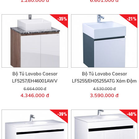
1.280.000 đ
6.601.000 đ
-35%
-21%
Bộ Tủ Lavabo Caesar
Bộ Tủ Lavabo Caesar
LF5257/EH46001AWV
LF5255/EH05255ATG Xám Đậm
6.664.000 đ
4.530.000 đ
4.346.000 đ
3.590.000 đ
-39%
-40%