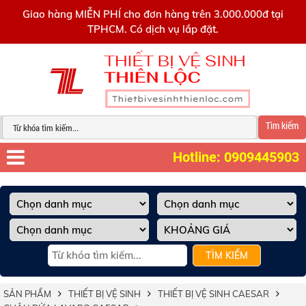
0909445903
Giao hàng MIỄN PHÍ cho đơn hàng trên 3.000.000đ tại
TPHCM. Có dịch vụ lắp đặt.
Tìm kiếm
Hotline: 0909445903
TÌM KIẾM
SẢN PHẨM
THIẾT BỊ VỆ SINH
THIẾT BỊ VỆ SINH CAESAR