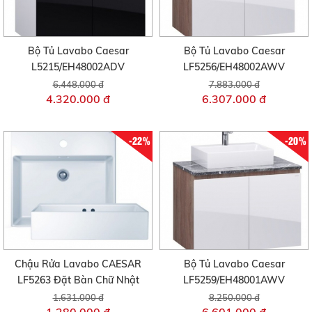
Bộ Tủ Lavabo Caesar
Bộ Tủ Lavabo Caesar
L5215/EH48002ADV
LF5256/EH48002AWV
6.448.000 đ
7.883.000 đ
4.320.000 đ
6.307.000 đ
-22%
-20%
Chậu Rửa Lavabo CAESAR
Bộ Tủ Lavabo Caesar
LF5263 Đặt Bàn Chữ Nhật
LF5259/EH48001AWV
1.631.000 đ
8.250.000 đ