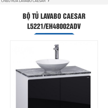
CHẬU RỬA LAVABO CAESAR
BỘ TỦ LAVABO CAESAR
L5221/EH48002ADV