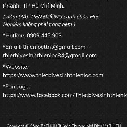
Kh
ánh, TP Hồ Chí Minh.
( nằm MẶT TIỀN ĐƯỜNG cạnh chùa Huê
Nghiêm
)
không phải trong hẻm
*Hotline:
0909.445.903
*Email: thienlocttnt@gmail.com -
thietbivesinhthienloc84@gmail.com
*Website:
https://www.thietbivesinhthienloc.com
*Fanpage:
https://www.facebook.com/Thietbivesinhthienl
Copyright © Công Ty TNHH Tư Vấn Thương Mại Dịch Vụ THIÊN