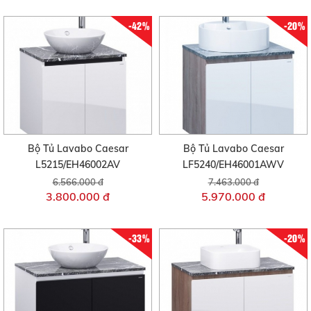
-42%
-20%
Bộ Tủ Lavabo Caesar
Bộ Tủ Lavabo Caesar
L5215/EH46002AV
LF5240/EH46001AWV
6.566.000 đ
7.463.000 đ
3.800.000 đ
5.970.000 đ
-33%
-20%