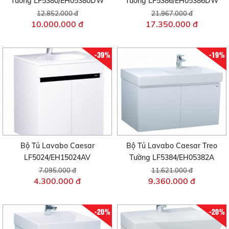
Tường LF5380/EH05380DW
Tường LF5386/EH05386DW
12.852.000 đ
21.967.000 đ
10.000.000 đ
17.350.000 đ
-39%
-19%
Bộ Tủ Lavabo Caesar
Bộ Tủ Lavabo Caesar Treo
LF5024/EH15024AV
Tường LF5384/EH05382A
7.095.000 đ
11.621.000 đ
4.300.000 đ
9.360.000 đ
-20%
-20%