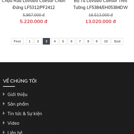
Chậu Rửa Lavabo Caesar Chân
Bộ Tủ Lavabo Caesar Treo
Đứng LF5312/PF2412
Tường LF5384/EH05384DW
5.967.000 đ
16.513.000 đ
5.220.000 đ
13.020.000 đ
First
1
2
3
4
5
6
7
8
9
10
End
VỀ CHÚNG TÔI
Giới thiệu
Sản phẩm
Tin tức & Sự kiện
Video
Liên hệ