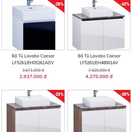
-20%
-42%
Bộ Tủ Lavabo Caesar
Bộ Tủ Lavabo Caesar
LF5261/EH05261ADV
LF5261/EH48001AV
3.671.000 đ
7.420.000 đ
2.937.000 đ
4.270.000 đ
-23%
-20%