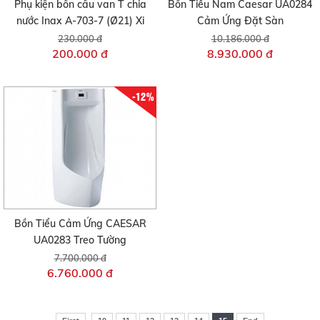
Phụ kiện bồn cầu van T chia
Bồn Tiểu Nam Caesar UA0284
nước Inax A-703-7 (Ø21) Xi
Cảm Ứng Đặt Sàn
230.000 đ
10.186.000 đ
200.000 đ
8.930.000 đ
-12%
Bồn Tiểu Cảm Ứng CAESAR
UA0283 Treo Tường
7.700.000 đ
6.760.000 đ