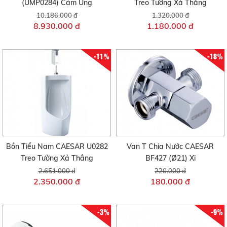
(UMP0284) Cảm Ứng
Treo Tường Xả Thẳng
10.186.000 đ
1.320.000 đ
8.930.000 đ
1.180.000 đ
-11%
-18%
Bồn Tiểu Nam CAESAR U0282
Van T Chia Nước CAESAR
Treo Tường Xả Thẳng
BF427 (Ø21) Xi
2.651.000 đ
220.000 đ
2.350.000 đ
180.000 đ
-3%
-9%