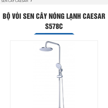
SEN CÂY CAESAR
BỘ VÒI SEN CÂY NÓNG LẠNH CAESAR
S578C