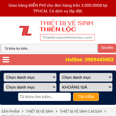
0909445903
Giao hàng MIỄN PHÍ cho đơn hàng trên 3.000.000đ tại
TPHCM. Có dịch vụ lắp đặt.
Tìm kiếm
Hotline: 0909445903
TÌM KIẾM
SẢN PHẨM
THIẾT BỊ VỆ SINH
THIẾT BỊ VỆ SINH CAESAR