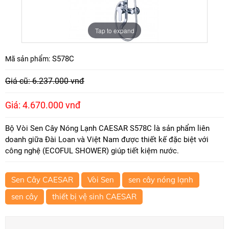
Tap to expand
S578C
Mã sản phẩm:
Giá cũ: 6.237.000 vnđ
Giá: 4.670.000 vnđ
Bộ Vòi Sen Cây Nóng Lạnh CAESAR S578C là sản phẩm liên
doanh giữa Đài Loan và Việt Nam được thiết kế đặc biệt với
công nghệ (ECOFUL SHOWER) giúp tiết kiệm nước.
Sen Cây CAESAR
Vòi Sen
sen cây nóng lạnh
sen cây
thiết bị vệ sinh CAESAR