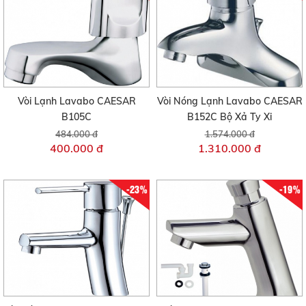
Vòi Lạnh Lavabo CAESAR
Vòi Nóng Lạnh Lavabo CAESAR
B105C
B152C Bộ Xả Ty Xi
484.000 đ
1.574.000 đ
400.000 đ
1.310.000 đ
-23%
-19%