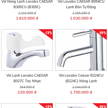
Vòi Nóng Lạnh Lavabo CAESAR
Vòi Lavabo CAESAR B054CU
B305CU (B305C)
Lạnh Bán Tự Động
2.101.000 đ
1.265.000 đ
1.610.000 đ
1.030.000 đ
-13%
-24%
Vòi Lạnh Lavabo CAESAR
Vòi Lavabo Caesar B224CU
B027C Tay Nhựa
(B224C) Nóng Lạnh
264.000 đ
2.244.000 đ
230.000 đ
1.700.000 đ
-13%
-24%