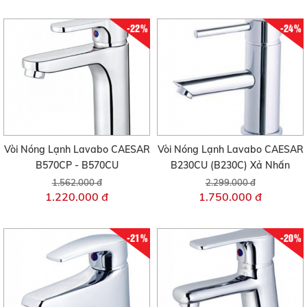
-22%
-24%
Vòi Nóng Lạnh Lavabo CAESAR
Vòi Nóng Lạnh Lavabo CAESAR
B570CP - B570CU
B230CU (B230C) Xả Nhấn
1.562.000 đ
2.299.000 đ
1.220.000 đ
1.750.000 đ
-21%
-20%