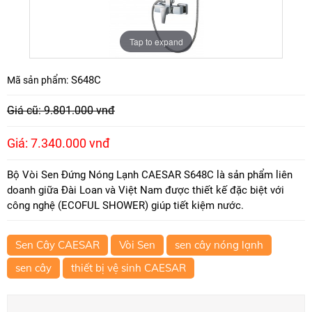
Tap to expand
S648C
Mã sản phẩm:
Giá cũ: 9.801.000 vnđ
Giá: 7.340.000 vnđ
Bộ Vòi Sen Đứng Nóng Lạnh CAESAR S648C là sản phẩm liên
doanh giữa Đài Loan và Việt Nam được thiết kế đặc biệt với
công nghệ (ECOFUL SHOWER) giúp tiết kiệm nước.
Sen Cây CAESAR
Vòi Sen
sen cây nóng lạnh
sen cây
thiết bị vệ sinh CAESAR