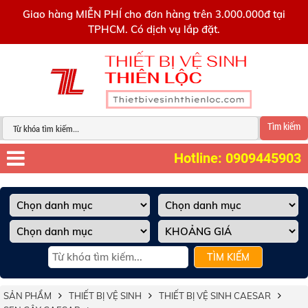
0909445903
Giao hàng MIỄN PHÍ cho đơn hàng trên 3.000.000đ tại
TPHCM. Có dịch vụ lắp đặt.
Tìm kiếm
Hotline: 0909445903
TÌM KIẾM
SẢN PHẨM
THIẾT BỊ VỆ SINH
THIẾT BỊ VỆ SINH CAESAR