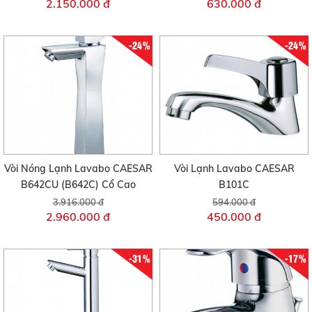
2.150.000 đ
630.000 đ
-24%
-24%
Vòi Nóng Lạnh Lavabo CAESAR
Vòi Lạnh Lavabo CAESAR
B642CU (B642C) Cổ Cao
B101C
3.916.000 đ
594.000 đ
2.960.000 đ
450.000 đ
-31%
-17%