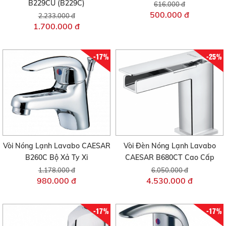
B229CU (B229C)
616.000 đ
500.000 đ
2.233.000 đ
1.700.000 đ
-17%
-25%
Vòi Nóng Lạnh Lavabo CAESAR
Vòi Đèn Nóng Lạnh Lavabo
B260C Bộ Xả Ty Xi
CAESAR B680CT Cao Cấp
1.178.000 đ
6.050.000 đ
980.000 đ
4.530.000 đ
-17%
-17%