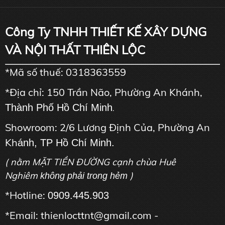
Công Ty TNHH THIẾT KẾ XÂY DỰNG
VÀ NỘI THẤT THIÊN LỘC
*Mã số thuế: 0318363559
*Địa chỉ: 150 Trần Não, Phường An Khánh,
Thành Phố Hồ Chí Minh
.
Showroom: 2/6 Lương Định Của, Phường An
Kh
ánh, TP Hồ Chí Minh.
( nằm MẶT TIỀN ĐƯỜNG cạnh chùa Huê
Nghiêm
)
không phải trong hẻm
*Hotline:
0909.445.903
*Email: thienlocttnt@gmail.com -