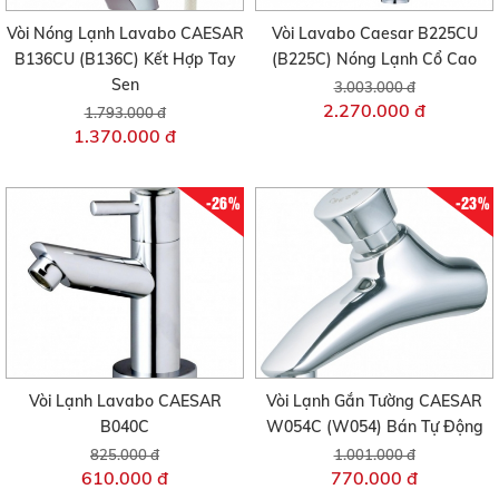
Vòi Nóng Lạnh Lavabo CAESAR
Vòi Lavabo Caesar B225CU
B136CU (B136C) Kết Hợp Tay
(B225C) Nóng Lạnh Cổ Cao
Sen
3.003.000 đ
2.270.000 đ
1.793.000 đ
1.370.000 đ
-26%
-23%
Vòi Lạnh Lavabo CAESAR
Vòi Lạnh Gắn Tường CAESAR
B040C
W054C (W054) Bán Tự Động
825.000 đ
1.001.000 đ
610.000 đ
770.000 đ