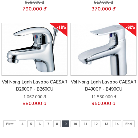
968.000 đ
517.000 đ
790.000 đ
370.000 đ
-18%
-92%
Vòi Nóng Lạnh Lavabo CAESAR
Vòi Nóng Lạnh Lavabo CAESAR
B260CP - B260CU
B490CP - B490CU
1.067.000 đ
11.550.000 đ
880.000 đ
950.000 đ
First
4
5
6
7
8
9
10
11
12
13
14
End