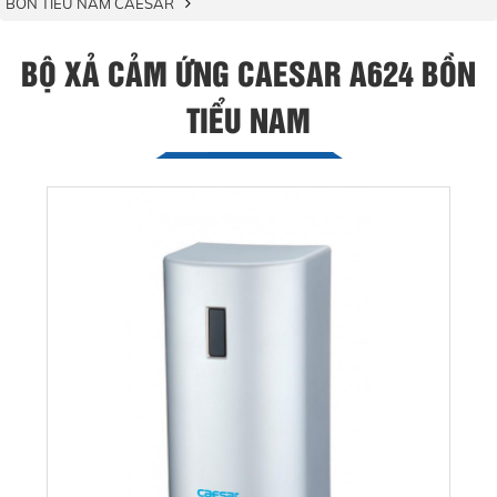
BỒN TIỂU NAM CAESAR
BỘ XẢ CẢM ỨNG CAESAR A624 BỒN
TIỂU NAM