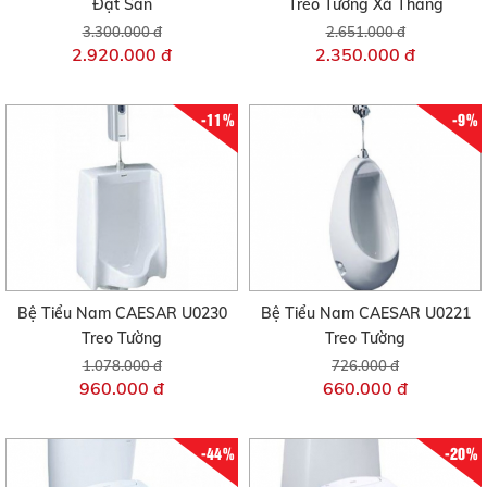
Đặt Sàn
Treo Tường Xả Thẳng
3.300.000 đ
2.651.000 đ
2.920.000 đ
2.350.000 đ
-11%
-9%
Bệ Tiểu Nam CAESAR U0230
Bệ Tiểu Nam CAESAR U0221
Treo Tường
Treo Tường
1.078.000 đ
726.000 đ
960.000 đ
660.000 đ
-44%
-20%