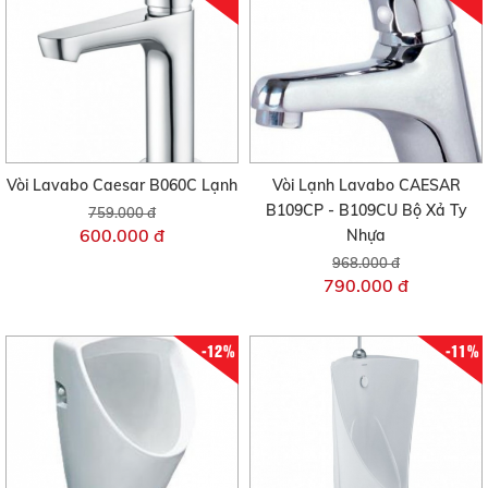
Vòi Lavabo Caesar B060C Lạnh
Vòi Lạnh Lavabo CAESAR
B109CP - B109CU Bộ Xả Ty
759.000 đ
600.000 đ
Nhựa
968.000 đ
790.000 đ
-12%
-11%