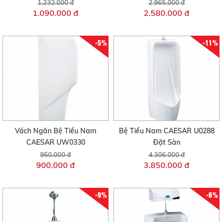
1.232.000 đ
2.965.000 đ
1.090.000 đ
2.580.000 đ
-5%
-11%
Vách Ngăn Bệ Tiểu Nam
Bệ Tiểu Nam CAESAR U0288
CAESAR UW0330
Đặt Sàn
950.000 đ
4.306.000 đ
900.000 đ
3.850.000 đ
-9%
-6%