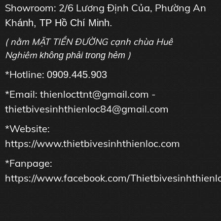
Showroom: 2/6 Lương Định Của, Phường An
Kh
ánh, TP Hồ Chí Minh.
( nằm MẶT TIỀN ĐƯỜNG cạnh chùa Huê
Nghiêm
)
không phải trong hẻm
*Hotline:
0909.445.903
*Email: thienlocttnt@gmail.com -
thietbivesinhthienloc84@gmail.com
*Website:
https://www.thietbivesinhthienloc.com
*Fanpage:
https://www.facebook.com/Thietbivesinhthienl