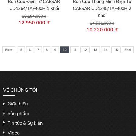
Bồn Cầu Điện Tử CAESAR
Bồn Cầu Thông Minh Điện Tử
CD1364/TAF400H 1 Khối
CAESAR CD1345/TAF400H 2
Khối
18.194.000 đ
12.950.000 đ
14.531.000 đ
10.220.000 đ
First
5
6
7
8
9
10
11
12
13
14
15
End
VỀ CHÚNG TÔI
Giới thiệu
Sản phẩm
Tin tức & Sự kiện
Video