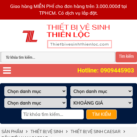
0909445903
Giao hàng MIỄN PHÍ cho đơn hàng trên 3.000.000đ tại
TPHCM. Có dịch vụ lắp đặt.
Tìm kiếm
Hotline: 0909445903
TÌM KIẾM
SẢN PHẨM
THIẾT BỊ VỆ SINH
THIẾT BỊ VỆ SINH CAESAR