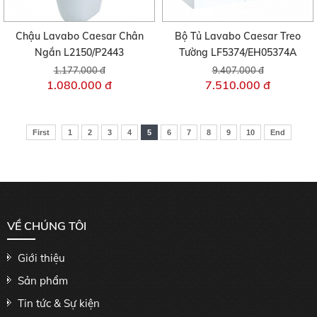
Chậu Lavabo Caesar Chân
Bộ Tủ Lavabo Caesar Treo
Ngắn L2150/P2443
Tường LF5374/EH05374A
1.177.000 đ
9.407.000 đ
1.080.000 đ
7.510.000 đ
First
1
2
3
4
5
6
7
8
9
10
End
VỀ CHÚNG TÔI
Giới thiệu
Sản phẩm
Tin tức & Sự kiện