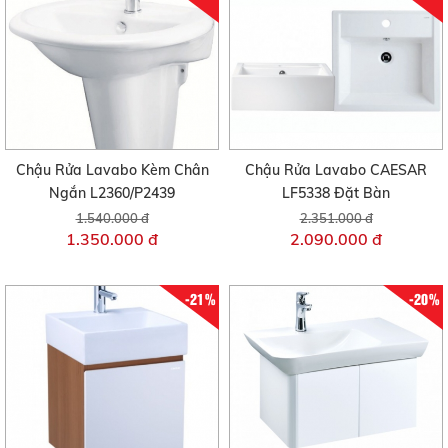
Chậu Rửa Lavabo Kèm Chân
Chậu Rửa Lavabo CAESAR
Ngắn L2360/P2439
LF5338 Đặt Bàn
1.540.000 đ
2.351.000 đ
1.350.000 đ
2.090.000 đ
-21%
-20%