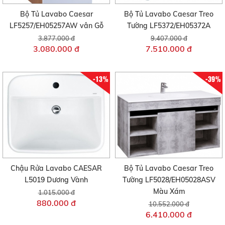
Bộ Tủ Lavabo Caesar
Bộ Tủ Lavabo Caesar Treo
LF5257/EH05257AW vân Gỗ
Tường LF5372/EH05372A
3.877.000 đ
9.407.000 đ
3.080.000 đ
7.510.000 đ
-13%
-39%
Chậu Rửa Lavabo CAESAR
Bộ Tủ Lavabo Caesar Treo
L5019 Dương Vành
Tường LF5028/EH05028ASV
Màu Xám
1.015.000 đ
880.000 đ
10.552.000 đ
6.410.000 đ