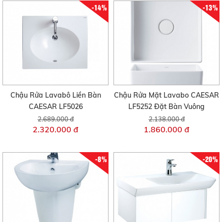
-14%
-13%
Chậu Rửa Lavabô Liền Bàn
Chậu Rửa Mặt Lavabo CAESAR
CAESAR LF5026
LF5252 Đặt Bàn Vuông
2.689.000 đ
2.138.000 đ
2.320.000 đ
1.860.000 đ
-8%
-20%