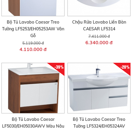
Bộ Tủ Lavabo Caesar Treo
Chậu Rửa Lavabo Liền Bàn
Tường LF5253/EH05253AW Vân
CAESAR LF5314
Gỗ
7.411.000 đ
6.340.000 đ
5.119.000 đ
4.110.000 đ
-39%
-20%
Bộ Tủ Lavabo Caesar
Bộ Tủ Lavabo Caesar Treo
LF5030/EH05030AWV Màu Nâu
Tường LF5324/EH05324AV