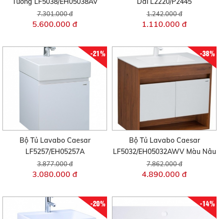
Tường LF5038/EH05038AV
Dài L2220/P2445
7.301.000 đ
1.242.000 đ
5.600.000 đ
1.110.000 đ
-21%
-38%
Bộ Tủ Lavabo Caesar
Bộ Tủ Lavabo Caesar
LF5257/EH05257A
LF5032/EH05032AWV Màu Nâu
3.877.000 đ
7.862.000 đ
3.080.000 đ
4.890.000 đ
-20%
-14%