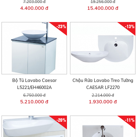
7.203.000 đ
19.256.000 đ
4.400.000 đ
15.400.000 đ
-23%
-13%
Bộ Tủ Lavabo Caesar
Chậu Rửa Lavabo Treo Tường
L5221/EH46002A
CAESAR LF2270
6.750.000 đ
2.214.000 đ
5.210.000 đ
1.930.000 đ
-20%
-11%