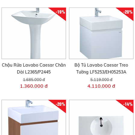
-19%
-20%
Chậu Rửa Lavabo Caesar Chân
Bộ Tủ Lavabo Caesar Treo
Dài L2365/P2445
Tường LF5253/EH05253A
1.685.000 đ
5.119.000 đ
1.360.000 đ
4.110.000 đ
-20%
-14%