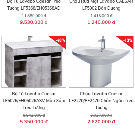
Bộ Tủ Lavabo Caesar Treo
Chậu Rửa Mặt Lavabo CAESAR
Tường LF5368/EH05368AD
LF5302 Bán Dương
11.880.000 đ
1.415.000 đ
9.530.000 đ
1.240.000 đ
-40%
-13%
Bộ Tủ Lavabo Caesar
Chậu Lavabo Caesar
LF5026/EH05026ASV Màu Xám
LF2270/PF2470 Chân Ngắn Treo
Treo Tường
Tường
8.942.000 đ
3.027.000 đ
5.350.000 đ
2.620.000 đ