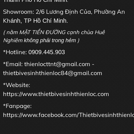
.
Showroom: 2/6 Lương Định Của, Phường An
Kh
ánh, TP Hồ Chí Minh.
( nằm MẶT TIỀN ĐƯỜNG cạnh chùa Huê
Nghiêm
)
không phải trong hẻm
*Hotline:
0909.445.903
*Email: thienlocttnt@gmail.com -
thietbivesinhthienloc84@gmail.com
*Website:
https://www.thietbivesinhthienloc.com
*Fanpage:
https://www.facebook.com/Thietbivesinhthienl