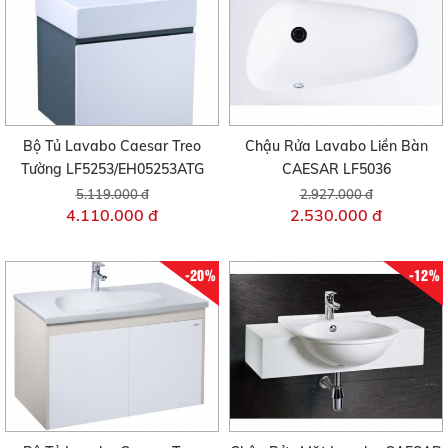
Bộ Tủ Lavabo Caesar Treo
Chậu Rửa Lavabo Liền Bàn
Tường LF5253/EH05253ATG
CAESAR LF5036
5.119.000 đ
2.927.000 đ
4.110.000 đ
2.530.000 đ
-20%
-12%