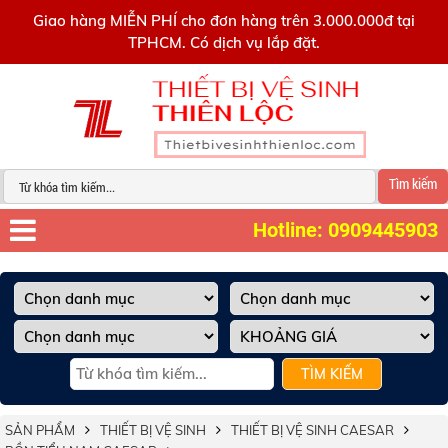
0909445903
Giao hàng MIỄN PHÍ cho đơn hàng trên 3.000.000đ tại
TPHCM. Có dịch vụ lắp đặt.
Tìm kiếm
Hotline: 0909445903
TÌM KIẾM
SẢN PHẨM
THIẾT BỊ VỆ SINH
THIẾT BỊ VỆ SINH CAESAR