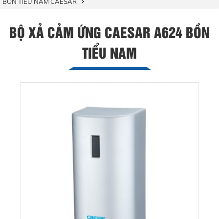
BỒN TIỂU NAM CAESAR
BỘ XẢ CẢM ỨNG CAESAR A624 BỒN
TIỂU NAM