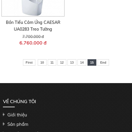
Bồn Tiểu Cảm Ứng CAESAR
UA0283 Treo Tường
7.700.000 đ
6.760.000 đ
First
10
11
12
13
14
15
End
VỀ CHÚNG TÔI
Giới thiệu
Sản phẩm