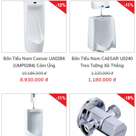
-12%
-11%
Bồn Tiểu Nam Caesar UA0284
Bồn Tiểu Nam CAESAR U0240
(UMP0284) Cảm Ứng
Treo Tường Xả Thẳng
10.186.000 đ
1.320.000 đ
8.930.000 đ
1.180.000 đ
-11%
-18%