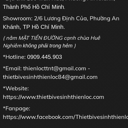
Thành Phố Hồ Chí Minh
.
Showroom: 2/6 Lương Định Của, Phường An
Kh
ánh, TP Hồ Chí Minh.
( nằm MẶT TIỀN ĐƯỜNG cạnh chùa Huê
Nghiêm
)
không phải trong hẻm
*Hotline:
0909.445.903
*Email: thienlocttnt@gmail.com -
thietbivesinhthienloc84@gmail.com
*Website:
https://www.thietbivesinhthienloc.com
*Fanpage:
https://www.facebook.com/Thietbivesinhthienl