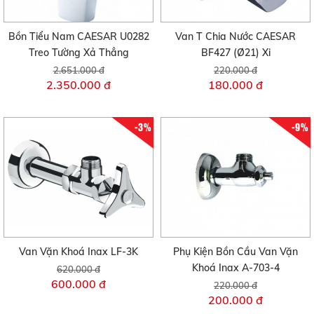
Bồn Tiểu Nam CAESAR U0282
Van T Chia Nước CAESAR
Treo Tường Xả Thẳng
BF427 (Ø21) Xi
2.651.000 đ
220.000 đ
2.350.000 đ
180.000 đ
-3%
-9%
Van Vặn Khoá Inax LF-3K
Phụ Kiện Bồn Cầu Van Vặn
Khoá Inax A-703-4
620.000 đ
600.000 đ
220.000 đ
200.000 đ