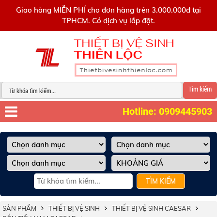
0909445903
Giao hàng MIỄN PHÍ cho đơn hàng trên 3.000.000đ tại
TPHCM. Có dịch vụ lắp đặt.
Tìm kiếm
Hotline: 0909445903
TÌM KIẾM
SẢN PHẨM
THIẾT BỊ VỆ SINH
THIẾT BỊ VỆ SINH CAESAR