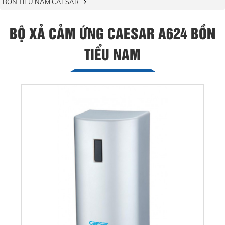
BỒN TIỂU NAM CAESAR
BỘ XẢ CẢM ỨNG CAESAR A624 BỒN
TIỂU NAM