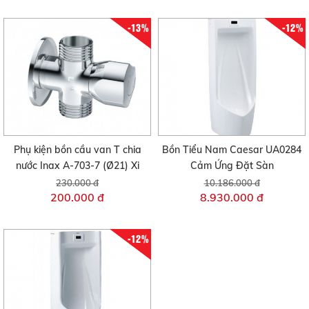
-13%
-12%
Phụ kiện bồn cầu van T chia
Bồn Tiểu Nam Caesar UA0284
nước Inax A-703-7 (Ø21) Xi
Cảm Ứng Đặt Sàn
230.000 đ
10.186.000 đ
200.000 đ
8.930.000 đ
-12%