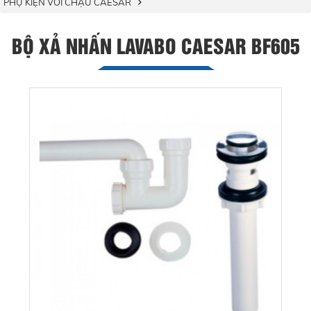
PHỤ KIỆN VÒI CHẬU CAESAR
BỘ XẢ NHẤN LAVABO CAESAR BF605