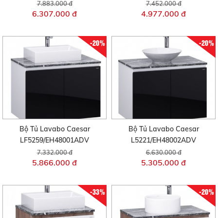
7.883.000 đ
7.452.000 đ
6.307.000 đ
4.977.000 đ
-20%
-20%
Bộ Tủ Lavabo Caesar
Bộ Tủ Lavabo Caesar
LF5259/EH48001ADV
L5221/EH48002ADV
7.332.000 đ
6.630.000 đ
5.866.000 đ
5.305.000 đ
-33%
-20%