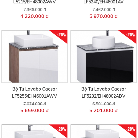
L5215/EH48002AWV
LF5240/EH46001AV
7.366.000 đ
7.462.000 đ
4.220.000 đ
5.970.000 đ
-20%
-20%
Bộ Tủ Lavabo Caesar
Bộ Tủ Lavabo Caesar
LF5255/EH46001AWV
LF5232/EH48002ADV
7.074.000 đ
6.501.000 đ
5.659.000 đ
5.201.000 đ
-20%
-20%