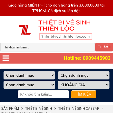
0909445903
Giao hàng MIỄN PHÍ cho đơn hàng trên 3.000.000đ tại
TPHCM. Có dịch vụ lắp đặt.
Tìm kiếm
Hotline: 0909445903
TÌM KIẾM
SẢN PHẨM
THIẾT BỊ VỆ SINH
THIẾT BỊ VỆ SINH CAESAR