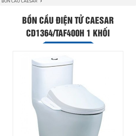
BỒN CẦU CAESAR
BỒN CẦU ĐIỆN TỬ CAESAR
CD1364/TAF400H 1 KHỐI