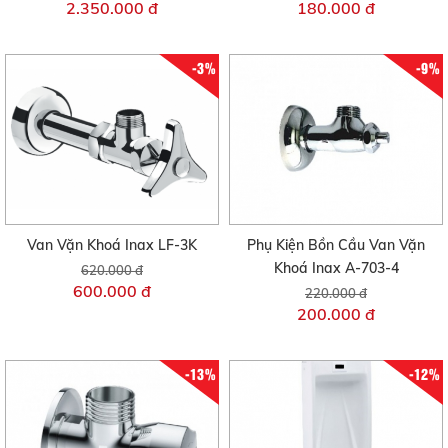
2.350.000 đ
180.000 đ
-3%
-9%
Van Vặn Khoá Inax LF-3K
Phụ Kiện Bồn Cầu Van Vặn
Khoá Inax A-703-4
620.000 đ
600.000 đ
220.000 đ
200.000 đ
-13%
-12%