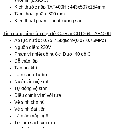
740mm (DxRxC)
Kích thước nắp TAF400H : 443x507x154mm
Tâm thoát phân: 300 mm
Kiểu thoát phân: Thoát xuống sàn
Tính năng bồn cầu điện tử Caesar CD1364 TAF400H
Áp lực nước : 0.75-7.5kgf/cm²(0.07-0.75MPa)
Nguồn điện: 220V
Phạm vi nhiệt độ nước: Dưới 40 độ C
Dễ tháo lắp
Tạo bọt khí
Làm sạch Turbo
Nước ấm vệ sinh
Tự động vệ sinh
Điều chỉnh vị trí vòi rửa
Vệ sinh cho nữ
Vệ sinh đại tiện
Làm ấm nắp ngồi
Tự làm sạch vòi rửa