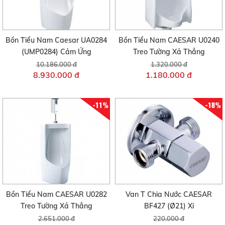
Bồn Tiểu Nam Caesar UA0284
Bồn Tiểu Nam CAESAR U0240
(UMP0284) Cảm Ứng
Treo Tường Xả Thẳng
10.186.000 đ
1.320.000 đ
8.930.000 đ
1.180.000 đ
-11%
-18%
Bồn Tiểu Nam CAESAR U0282
Van T Chia Nước CAESAR
Treo Tường Xả Thẳng
BF427 (Ø21) Xi
2.651.000 đ
220.000 đ