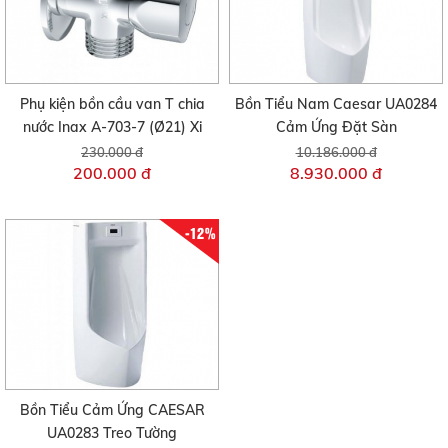
Phụ kiện bồn cầu van T chia
Bồn Tiểu Nam Caesar UA0284
nước Inax A-703-7 (Ø21) Xi
Cảm Ứng Đặt Sàn
230.000 đ
10.186.000 đ
200.000 đ
8.930.000 đ
-12%
Bồn Tiểu Cảm Ứng CAESAR
UA0283 Treo Tường