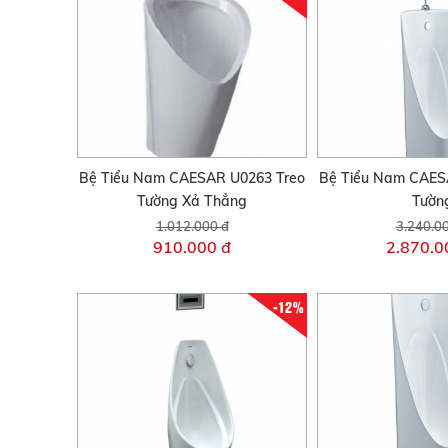
Bệ Tiểu Nam CAESAR U0263 Treo
Bệ Tiểu Nam CAES
Tường Xả Thẳng
Tườn
1.012.000 đ
3.240.0
910.000 đ
2.870.0
-12%