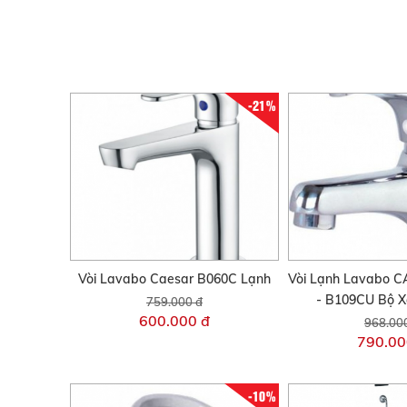
-21%
Vòi Lavabo Caesar B060C Lạnh
Vòi Lạnh Lavabo 
- B109CU Bộ X
759.000 đ
600.000 đ
968.00
790.00
-10%