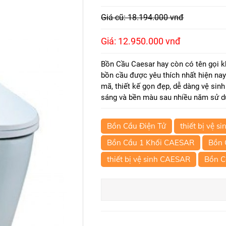
Giá cũ: 18.194.000 vnđ
Giá: 12.950.000 vnđ
Bồn Cầu Caesar hay còn có tên gọi k
bồn cầu được yêu thích nhất hiện n
mã, thiết kế gọn đẹp, dễ dàng vệ sin
sáng và bền màu sau nhiều năm sử d
Bồn Cầu Điện Tử
thiết bị vệ si
Bồn Cầu 1 Khối CAESAR
Bồn 
thiết bị vệ sinh CAESAR
Bồn 