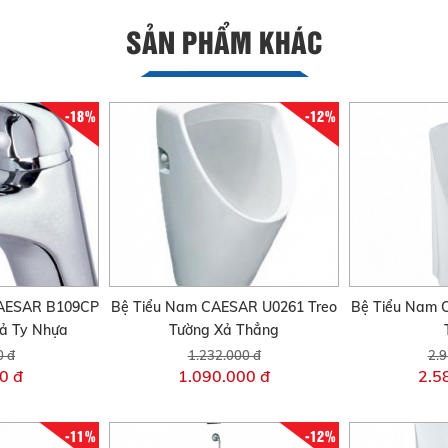
SẢN PHẨM KHÁC
-18%
-12%
CAESAR B109CP
Bệ Tiểu Nam CAESAR U0261 Treo
Bệ Tiểu Nam 
ả Ty Nhựa
Tường Xả Thẳng
0 đ
1.232.000 đ
2.9
0 đ
1.090.000 đ
2.5
-11%
-12%